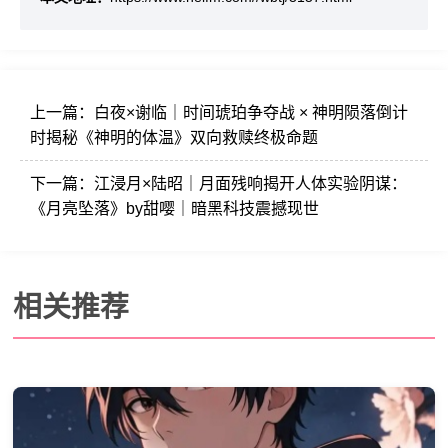
上一篇：
白夜×谢临｜时间琥珀争夺战 × 神明陨落倒计
时揭秘《神明的体温》双向救赎终极命题
下一篇：
江浸月×陆昭｜月面残响揭开人体实验阴谋：
《月亮坠落》by甜嘤｜暗黑科技震撼现世
相关推荐