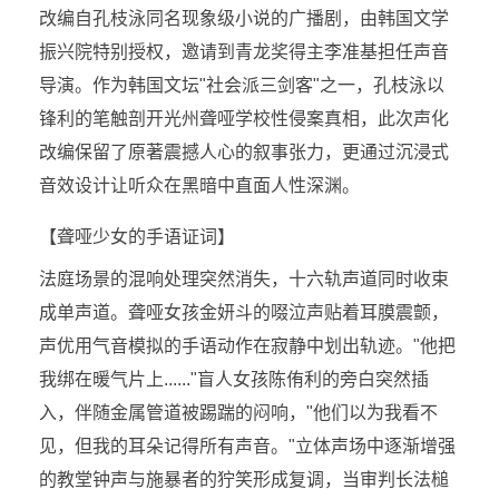
改编自孔枝泳同名现象级小说的广播剧，由韩国文学
振兴院特别授权，邀请到青龙奖得主李准基担任声音
导演。作为韩国文坛"社会派三剑客"之一，孔枝泳以
锋利的笔触剖开光州聋哑学校性侵案真相，此次声化
改编保留了原著震撼人心的叙事张力，更通过沉浸式
音效设计让听众在黑暗中直面人性深渊。
【聋哑少女的手语证词】
法庭场景的混响处理突然消失，十六轨声道同时收束
成单声道。聋哑女孩金妍斗的啜泣声贴着耳膜震颤，
声优用气音模拟的手语动作在寂静中划出轨迹。"他把
我绑在暖气片上......"盲人女孩陈侑利的旁白突然插
入，伴随金属管道被踢踹的闷响，"他们以为我看不
见，但我的耳朵记得所有声音。"立体声场中逐渐增强
的教堂钟声与施暴者的狞笑形成复调，当审判长法槌