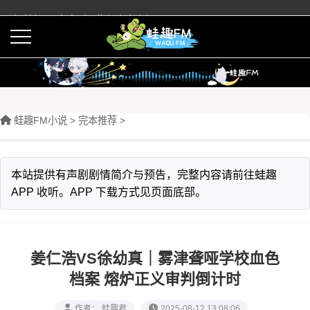
蛙趣FM有声剧预告与内容介绍
活动
下载APP
蛙趣FM小说
>
完本推荐
>
本站提供有声剧剧情简介与预告，完整内容请前往蛙趣
APP 收听。APP 下载方式见页面底部。
姜仁浩VS徐幼真｜雾津聋哑学校血色
档案 熔炉正义审判倒计时
作者： 蛙趣君
2025-08-12 13:08:06