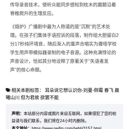
传导录音技术，使听众能同步感知到枕木的震颤沿着
脊椎爬升的生理反应。
《熔炉》广播剧中最为人称道的是"沉默"的艺术处
理。在孩子们集体手语控诉的段落，制作组大胆留白2
分17秒纯环境音，随后渐入的童声合唱实为聋哑学校
学生用声带模拟器录制的电子音源。这种充满悖论的
声音设计，恰如其分地诠释了原著关于"失语者发
声"的核心命题。
相关本剧标签：
耳朵说它想认识你-刘曼-倒霉
春飞
晨
曦山川
但为君故
欲罢不能
声明：
本站部分内容或图片来自互联网，如果侵犯了您的权
益请与我们联系，我们将在24小时内删除。
本文地址：
https://www.neifm.com//wbtj/3157.html