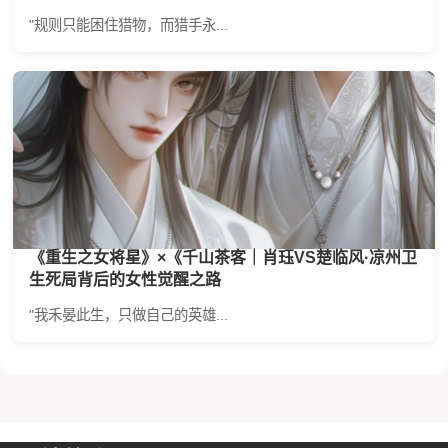
"规则只能困住猎物，而猎手永...
《重生之女将星》×《千山茶客｜肖珏VS楚临风·凉州卫
生死局背后的女性觉醒之路
"我禾晏此生，只做自己的英雄...