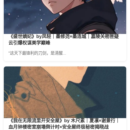
《盛世嫡妃》by凤轻｜墨修尧×墨连城｜嘉陵关密匣疑
云引爆权谋美学巅峰
"这天下最锋利的刀剑，是清醒...
《我在无限流里开安全屋》by 木尺素｜夏凛×谢景行｜
血月钟楼密室崩塌倒计时×安全屋终极秘密揭晓战