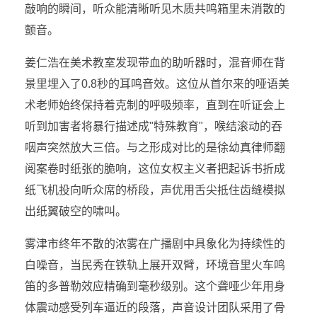
敲响的瞬间，听众能清晰听见木质共鸣箱里未消散的
颤音。
姜仁浩在美术教室发现带血的助听器时，混音师在背
景里埋入了0.8秒的耳鸣音效。这位从首尔来的哑语美
术老师始终保持着克制的呼吸频率，直到在听证会上
听到加害者将暴行描述成"特殊教育"，喉结滚动的吞
咽声突然放大三倍。与之形成对比的是徐幼真律师翻
阅案卷时纸张的脆响，这位女权主义者把起诉书折成
纸飞机投向听众席的桥段，声优用舌尖抵住齿缝模拟
出纸翼破空的啸叫。
雾津市终年不散的浓雾在广播剧中具象化为持续性的
白噪音，当民秀在铁轨上展开双臂，环境音里火车鸣
笛的多普勒效应精确到毫秒级别。这个聋哑少年用身
体震动感受列车逼近的段落，声音设计团队采用了骨