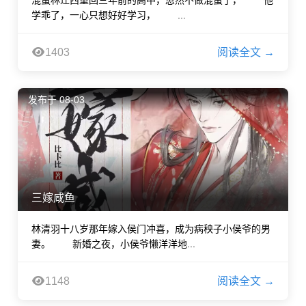
混蛋林迁西重回三年前的高中，忽然不做混蛋了， 他
学乖了，一心只想好好学习， ...
1403
阅读全文 →
发布于 08-03
三嫁咸鱼
林清羽十八岁那年嫁入侯门冲喜，成为病秧子小侯爷的男
妻。 新婚之夜，小侯爷懒洋洋地...
1148
阅读全文 →