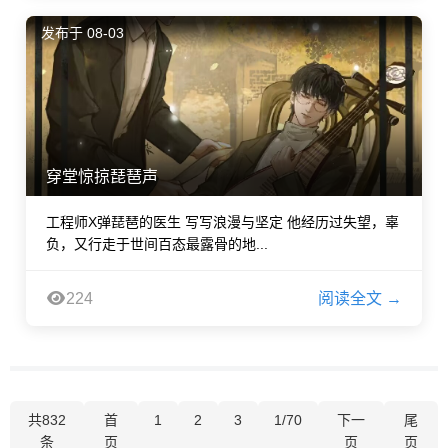
发布于 08-03
穿堂惊掠琵琶声
工程师X弹琵琶的医生 写写浪漫与坚定 他经历过失望，辜
负，又行走于世间百态最露骨的地...
224
阅读全文 →
共832
首
1
2
3
1/70
下一
尾
条
页
页
页