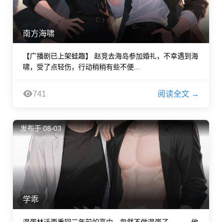
南方海啸
【广播剧已上架蛙趣】 赵竞去海岛参加婚礼，不幸遇到海
啸，受了点轻伤，行动稍稍有些不便...
741
阅读全文 →
发布于 08-03
学乖