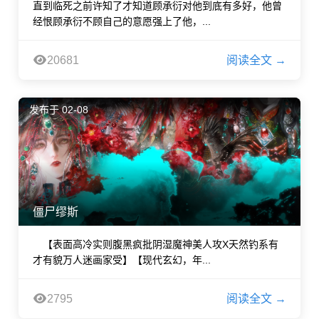
直到临死之前许知了才知道顾承衍对他到底有多好，他曾
经恨顾承衍不顾自己的意愿强上了他，...
20681
阅读全文 →
发布于 02-08
僵尸缪斯
【表面高冷实则腹黑疯批阴湿魔神美人攻X天然钓系有
才有貌万人迷画家受】【现代玄幻，年...
2795
阅读全文 →