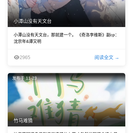
小潭山没有天文台
小潭山没有天文台，那就建一个。 《奇洛李维斯》副cp：
沈宗年&谭又明
2965
阅读全文 →
发布于 11-23
竹马难猜