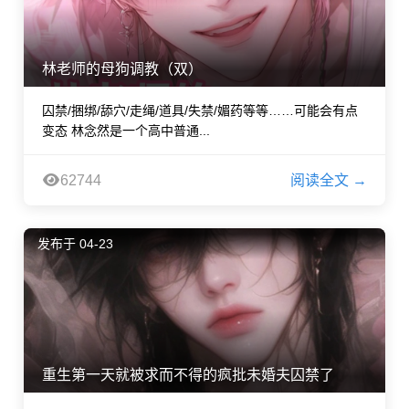
林老师的母狗调教（双）
囚禁/捆绑/舔穴/走绳/道具/失禁/媚药等等……可能会有点
变态 林念然是一个高中普通...
62744
阅读全文 →
发布于 04-23
重生第一天就被求而不得的疯批未婚夫囚禁了