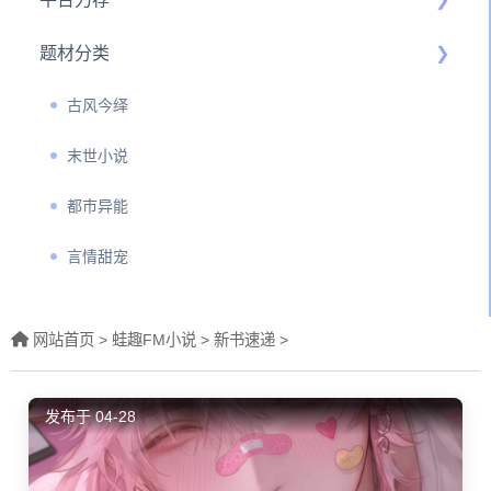
题材分类
古风今绎
末世小说
都市异能
言情甜宠
网站首页 >
蛙趣FM小说
>
新书速递
>
发布于 04-28