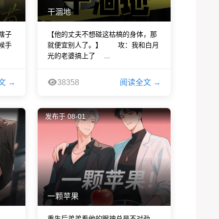
干涸地
瞎子
【他的丈夫不想碰这枯槁的身体，那
候手
就便宜别人了。】 攻：我和白月
光的老婆搞上了 ...
文 →
38358
阅读全文 →
发布于 08-01
一颗苹果
我。
重生后弟弟看他的眼神总是不对劲