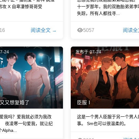
弟攻 X 自卑凄惨哥哥受
十一岁那年，我的双胞胎弟弟李
失踪，所有人都找寻...
16
阅读全文 →
5057
阅读全
7-24
发布于 07-24
又又想复婚了
臣服Ⅰ
是爱我吗？爱我就必须为我改
这是一个男人臣服于另一个男人
 夜凌寒一句爱我，就让纪
事。 Sm也可以很温柔的。
lpha...