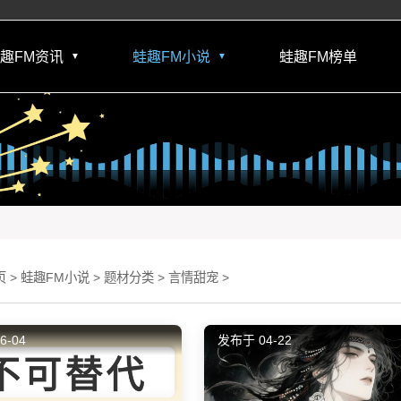
趣FM资讯
蛙趣FM小说
蛙趣FM榜单
▼
▼
 >
蛙趣FM小说
>
题材分类
>
言情甜宠
>
6-04
发布于 04-22