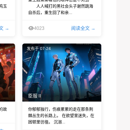
鸣玉
人人喊打的黑社会头子谢然跳海
自杀后，重生回了和亲...
文 →
4023
阅读全文 →
发布于 07-24
臣服Ⅱ
的故
你郁郁独行，伤痕累累的走在那条荆
棘丛生的长路上。 在欲望里迷失，在
困顿里彷徨。 沉溺...