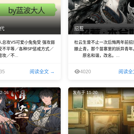
代
招惹
人总攻VS可爱小兔兔受 强攻弱
杜云生曾不止一次后悔两年前招
受不平等／各种SP惩戒方式／
滕止青，那个苗寨里的妖异青年
攻／不...
原名和谐，改名。...
35
阅读全文 →
4020
阅读全
2-16
发布于 11-20