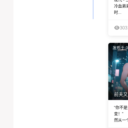
二季
鸳鸯谱
冷血弟
象-第一
时...
季
303
发布于 0
前夫又
“你不
变！”
然从一个A