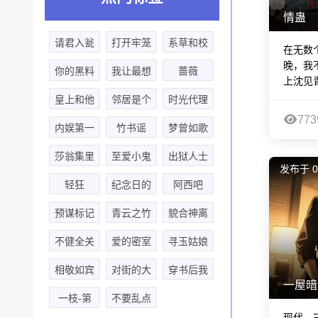
情蛊
请君入瓮
打开牢笼
系草和校
在无数
的爱
草
晚，我
你的黑料
我让最想
蔷薇
上沈见青
比本人可
被拥抱的
皇上和他
邻居是个
时光代理
爱
男人给威
773
的在逃画
女装大佬
人-有声
内娱第一
竹书谣
梦曾如歌
胁了1
师
剧
花瓶-第
第一季
岁安然
莎翁集里
至爱小鬼
出狱人士
发布于 0
一季
的红玫瑰
生存指南
轻狂
纪念日的
阿西吧
惊喜
小菊花！
预谋标记
青云之竹
貌合神离
(贾诩x顾
不健全关
爱的密室
寻玉姑娘
辰)
系-第二
之饲养爱
相敬如宾
对街的大
穿书后我
季
情
一屋暗
老板
成了反派
一枝-第
不要乱点
的绯闻对
现代 - 