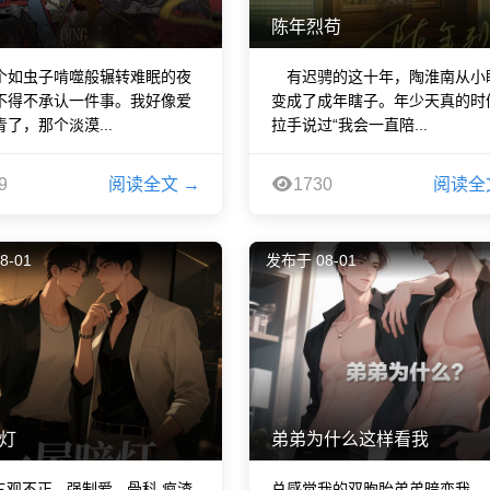
陈年烈苟
个如虫子啃噬般辗转难眠的夜
有迟骋的这十年，陶淮南从小
不得不承认一件事。我好像爱
变成了成年瞎子。年少天真的时
了，那个淡漠...
拉手说过“我会一直陪...
9
阅读全文 →
1730
阅读全
8-01
发布于 08-01
灯
弟弟为什么这样看我
三观不正 - 强制爱 - 骨科 疯渣
总感觉我的双胞胎弟弟暗恋