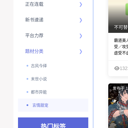
正在连载
新书速递
不可替
平台力荐
霸道美
受／攻
题材分类
虐受不虐
古风今绎
132
末世小说
发布于 1
都市异能
言情甜宠
热门标签