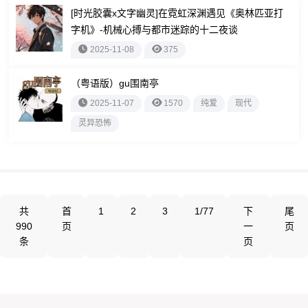
[时光胶囊x文字幽灵]在霓虹深渊遇见《奥林匹亚打
字机》-机械心搏与都市迷踪的十二夜谈
2025-11-08
375
（粤语版）gu围南亭
2025-11-07
1570
纯爱
现代
灵异恐怖
共
首
1
2
3
1/77
下
尾
990
页
一
页
条
页