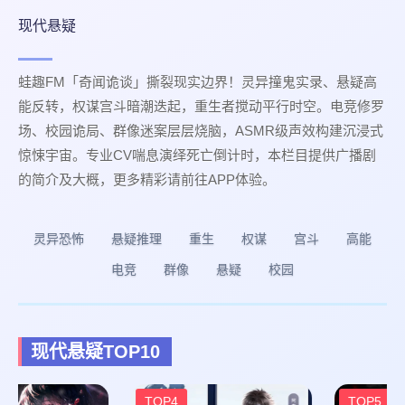
现代悬疑
蛙趣FM「奇闻诡谈」撕裂现实边界！灵异撞鬼实录、悬疑高
能反转，权谋宫斗暗潮迭起，重生者搅动平行时空。电竞修罗
场、校园诡局、群像迷案层层烧脑，ASMR级声效构建沉浸式
惊悚宇宙。专业CV喘息演绎死亡倒计时，本栏目提供广播剧
的简介及大概，更多精彩请前往APP体验。
灵异恐怖
悬疑推理
重生
权谋
宫斗
高能
电竞
群像
悬疑
校园
现代悬疑TOP10
TOP4
TOP5