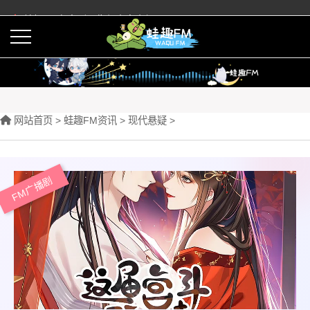
蛙趣FM有声剧预告与内容介绍
活动
下载APP
网站首页 >
蛙趣FM资讯
>
现代悬疑
>