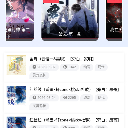
我在无限游戏里封神-第二
破云-第一季
季-上
舍舟（云惟一&吴晛）【旁白：家明】
2026-06-07
1342
纯爱
现代
灵异恐怖
红丝线（瀚墨×轩zone×桃xk×杜骁）【旁白：昂哥】
2026-03-24
2295
纯爱
现代
灵异恐怖
红丝线（瀚墨×轩zone×桃xk×杜骁）【旁白：昂哥】