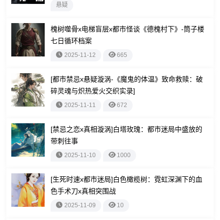
悬疑
槐树噬骨x电梯盲层x都市怪谈《德槐村下》-筒子楼
七日循环档案
2025-11-12
665
[都市禁忌x悬疑漩涡-《魔鬼的体温》致命救赎：破
碎灵魂与炽热爱火交织实录]
2025-11-11
672
[禁忌之恋x真相漩涡]白塔玫瑰：都市迷局中盛放的
带刺往事
2025-11-10
1000
[生死时速x都市迷局]白色橄榄树：霓虹深渊下的血
色手术刀x真相突围战
2025-11-09
10