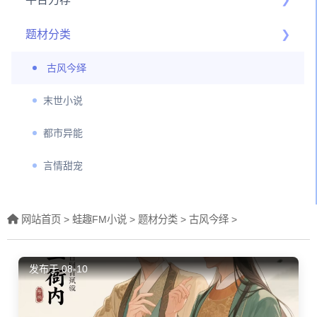
题材分类
古风今绎
末世小说
都市异能
言情甜宠
网站首页 >
蛙趣FM小说
>
题材分类
>
古风今绎
>
发布于 08-10