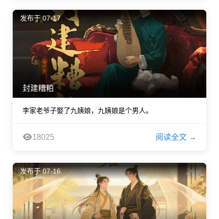
发布于 07-17
封建糟粕
李家老爷子娶了九姨娘，九姨娘是个男人。
18025
阅读全文 →
发布于 07-16