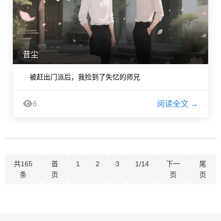
昔尘
被赶出门派后，我捡到了失忆的师兄
6
阅读全文 →
共165
首
1
2
3
1/14
下一
尾
条
页
页
页