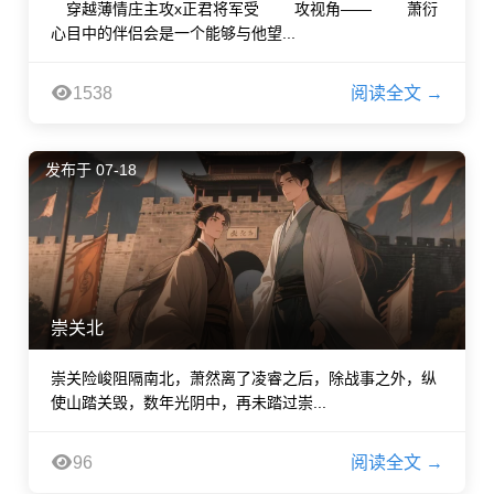
穿越薄情庄主攻x正君将军受 攻视角—— 萧衍
心目中的伴侣会是一个能够与他望...
1538
阅读全文 →
发布于 07-18
崇关北
崇关险峻阻隔南北，萧然离了凌睿之后，除战事之外，纵
使山踏关毁，数年光阴中，再未踏过崇...
96
阅读全文 →