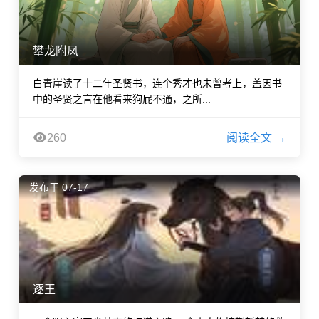
攀龙附凤
白青崖读了十二年圣贤书，连个秀才也未曾考上，盖因书
中的圣贤之言在他看来狗屁不通，之所...
260
阅读全文 →
发布于 07-17
逐王