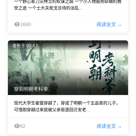
一个野心家刀尖林立的权谋之路 一个小人物披荆斩棘的救
世之途 一个士大夫枕戈旦待的治乱...
1660
阅读全文 →
发布于 07-17
穿到明朝考科举
现代大学生崔燮穿越了，穿成了明朝一个五品官的儿子，
可惜刚穿越过来就被父亲驱逐回迁安老...
82
阅读全文 →