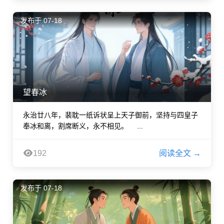
发布于 07-18
望春冰
永治廿八年，裴耽一纸诉状呈上天子御前，坚持与四皇子
奉冰和离，割席断义，永不相见。 ...
192
阅读全文 →
发布于 07-18