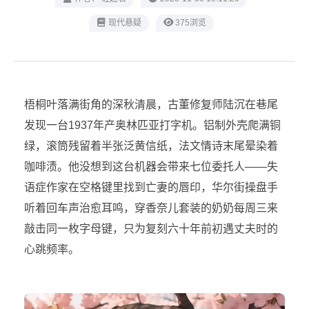
现代悬疑
375浏览
梧桐叶落满街角的深秋清晨，古董修复师陆沉在巷尾
发现一台1937年产奥林匹亚打字机。铝制外壳爬满铜
绿，滚筒残留着半张泛黄信纸，法文情诗末尾晕染着
咖啡渍。他没想到这台机器会带来七位委托人——失
语症作家在空格键里找到亡妻的唇印，华尔街操盘手
听着回车声治愈耳鸣，穿香奈儿套装的奶奶每周三来
敲击同一枚字母键，只为复刻六十年前初遇丈夫时的
心跳频率。