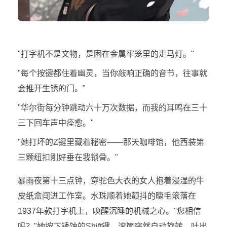
"打字机不是文物，是困在金属牢笼里的走马灯。"
"每个按键都住着幽灵，当你敲响正确的音节，往事就
会推开生锈的门。"
"华尔街每分钟跳动六十万次数据，而我的耳鸣在三十
三下回车声中痊愈。"
"她打坏的Z键里藏着秘密——那天咖啡馆，他西装第
三颗纽扣刚好垂在我锁骨。"
暴雨夜第十三点钟，穿驼色大衣的女人抱着浸湿的牛
皮纸盒闯进工作室。水珠顺着她颤抖的睫毛滚落在
1937年款打字机上，唤醒沉睡的机械之心。"您相信
吗？"她按下锈蚀的Shift键，滚筒突然自动旋转，吐出