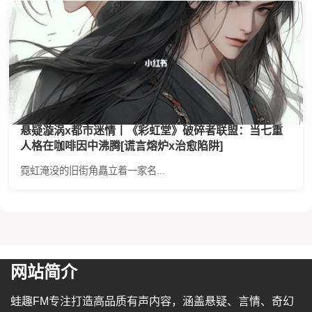
悬疑漩涡x都市迷情丨《彩虹堂》破碎者联盟：当七重
人格在咖啡因中沸腾[谎言熔炉x治愈陷阱]
霓虹淹没的旧街角矗立着一家名...
网站简介
蛙趣FM专注打造高品质有声内容，涵盖悬疑、言情、奇幻