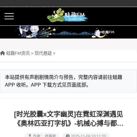
蛙趣FM有声剧预告与内容介绍
活动
下载APP
蛙趣FM资讯
>
现代悬疑
>
本站提供有声剧剧情简介与预告，完整内容请前往蛙趣
APP 收听。APP 下载方式见页面底部。
[时光胶囊x文字幽灵]在霓虹深渊遇见
《奥林匹亚打字机》-机械心搏与都市
迷踪的十二夜谈
作者： 蛙趣君
2025-11-08 10:11:20