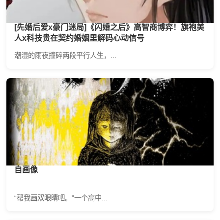
[先婚后爱x豪门迷局]《闪婚之后》高智商博弈！旗袍美
人x科技贵在契约婚姻里解码心动信号
潮湿的雨夜撞碎两段平行人生，...
自画像
“帮我画双眼睛吧。”一个高中...