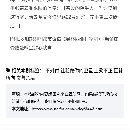
半张带着香水味的信笺：【亲爱的陌生人，当你读到
这行字，请去圣艾修伯里路22号酒窖，左手第三块砖
后...】
[怀旧x机械共鸣]都市奇谭《奥林匹亚打字机》-当金属
骨骼敲响尘封心跳声
相关本剧标签：
不对付
让我做你的卫星
上梁不正
囚徒
所向
贪暮余温
声明：
本站部分内容或图片来自互联网，如果侵犯了您的权
益请与我们联系，我们将在24小时内删除。
本文地址：
https://www.neifm.com//xdxy/3443.html