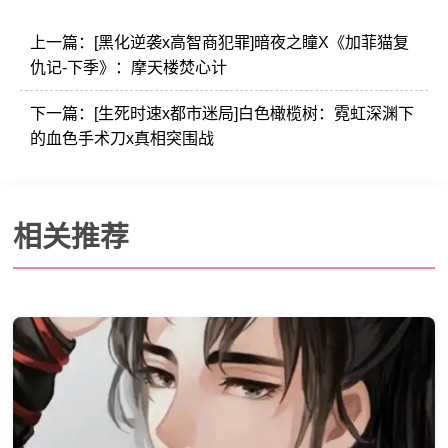
上一篇：
[黑化逆袭x高智商犯罪]暗夜之瞳X《加菲猫复
仇记-下季》：摩天楼焚心计
下一篇：
[生死时速x都市迷局]白色橄榄树：霓虹深渊下
的血色手术刀x真相突围战
相关推荐