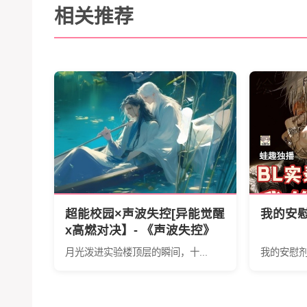
相关推荐
超能校园×声波失控[异能觉醒
我的安
x高燃对决】- 《声波失控》
声纹之战引爆次世代视听狂
月光泼进实验楼顶层的瞬间，十...
我的安慰
潮