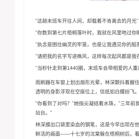
"这趟末班车开往人间，却载着不肯离去的月光"
"你数到第七片梧桐落叶时，我就在风里吻过你眼
"执念是困住幽灵的牢笼，也是让我遇见你的船票
"请把我的名字写进晚风，这样每次起风都是我
"当秒针走到第1440圈，末班车会带相爱的人重
雨刷器在车窗上划出扇形光晕，林深颤抖着握
透明的身影浮现在空座位上，信纸如白蝶纷飞
"你看到了对吗？"她指尖凝结着水珠，"三年前
站台。"
林深摸出口袋里染血的钢笔，这是今早出现在
鲜活的画面——十七岁的沈棠躲在梧桐树后，