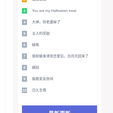
You are my Halloween treat
3
大神，你老婆掉了
4
主人的奖励
5
缺氧
6
我和替身渣攻恋爱后，白月光回来了
7
越狱
8
偷跑室友房间
9
日久生情
10