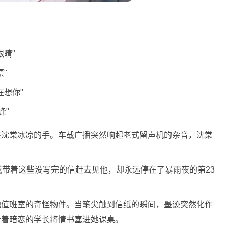
睛"
"
在想你"
逢"
住沈棠冰凉的手。车载广播突然响起老式留声机的杂音，沈棠
。
我带着这些没写完的信赶去见他，却永远停在了暴雨夜的第23
他值班室的奇怪物件。当笔尖触到信纸的瞬间，墨迹突然化作
看着暗恋的学长将情书塞进她课桌。