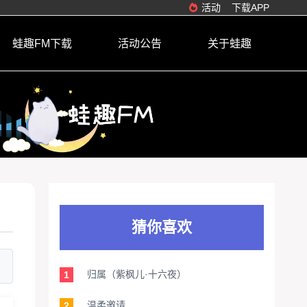
活动
下载APP
蛙趣FM下载
活动公告
关于蛙趣
猜你喜欢
归属（紫枫儿·十六夜）
1
温柔邀请
2