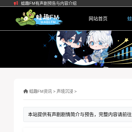
蛙趣FM有声剧预告与内容介绍
网站首页
蛙
蛙趣FM资讯
>
声境沉浸
>
本站提供有声剧剧情简介与预告，完整内容请前往蛙趣