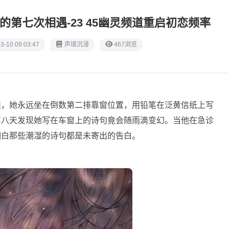
的第七次相遇-23 45幽灵频道重启初恋频率
3-10 09:03:47
声境沉浸
467浏览
娘，她永远坐在倒数第二排靠窗位置，用铅笔在泛黄信纸上写
第八天发现她写在车窗上的诗句竟会随雨滴变幻。当他在急诊
明白那些潮湿的诗句都是未寄出的告白。