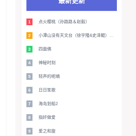
最新更新
点火樱桃（孙路路＆赵毅）
1
小潭山没有天文台（徐宇隆&史泽鲲）【旁白：家明】
2
四面佛
3
神秘时刻
4
轻声的呢喃
5
日日笙歌
6
海岛划船2
7
指奸做爱
8
爱之和旋
9