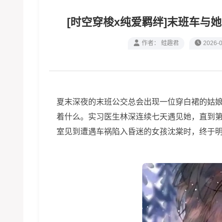
[时空穿梭x纯爱羁绊]末班车与她
作者： 蛙趣君
2026-0
夏末深夜的末班公交总会出现一位穿白裙的姑
着什么。实习医生林深连续七天遇见她，直到
室见到遭遇车祸陷入昏迷的女孩沈棠时，终于