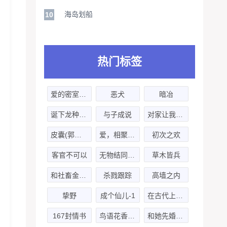
海岛划船
10
热门标签
爱的密室之心灵禁锢
恶犬
暗冶
诞下龙种吧！
与子成说
对家让我家忙内怀yun了
皮囊(郭浩然x郑希)-第二季
爱，相聚在天堂
初次之欢
客官不可以
无物结同心，烟花不堪剪
草木皆兵
和社畜金丝雀分手之后
杀戮跟踪
高墙之内
挚野
成个仙儿-1
在古代上学的日子
167封情书
鸟语花香婚介所
和她先婚后爱了