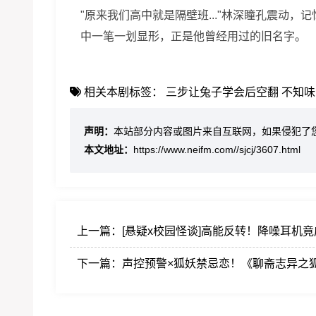
"原来我们高中就是隔壁班..."林深瞳孔震动
中一笔一划显形，正是他曾经用过的旧名字。
相关本剧标签：
三步让兔子学会后空翻
不知味
声明：
本站部分内容或图片来自互联网，如果侵犯了
本文地址：
https://www.neifm.com//sjcj/3607.html
上一篇：
[悬疑x校园怪谈]高能反转！降噪耳机
下一篇：
声控预警×狐妖禁忌恋！《聊斋志异之