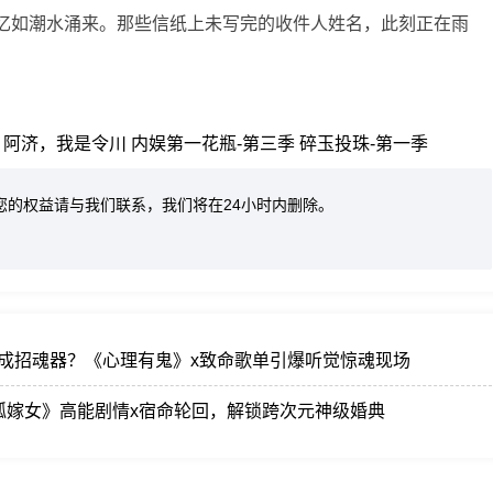
，记忆如潮水涌来。那些信纸上未写完的收件人姓名，此刻正在雨
阿济，我是令川
内娱第一花瓶-第三季
碎玉投珠-第一季
您的权益请与我们联系，我们将在24小时内删除。
竟成招魂器？《心理有鬼》x致命歌单引爆听觉惊魂现场
狐嫁女》高能剧情x宿命轮回，解锁跨次元神级婚典