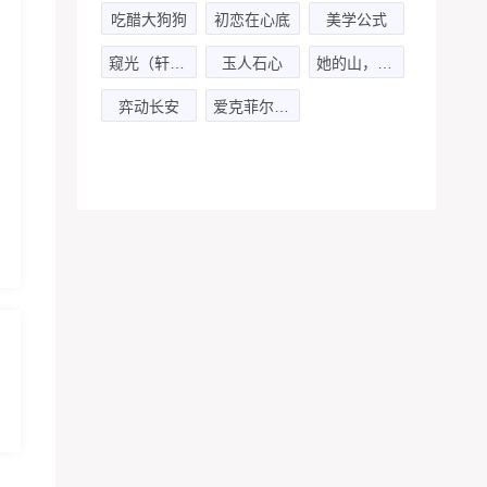
吃醋大狗狗
初恋在心底
美学公式
窥光（轩zoneX陈张太康）
玉人石心
她的山，她的海
弈动长安
爱克菲尔的宝藏