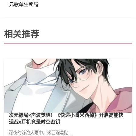
元歌单生死局
相关推荐
次元镖局×声波觉醒！《快递小哥米西掉》开启高能快
递战x耳机竟是时空密钥
深夜的滂沱大雨中，米西蹬着贴...