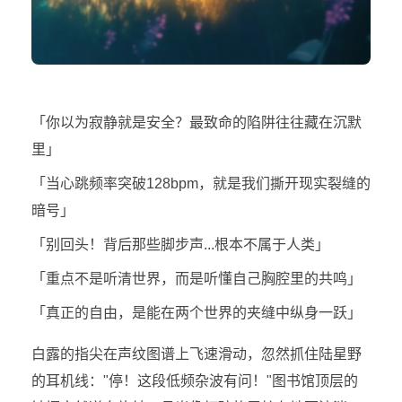
「你以为寂静就是安全？最致命的陷阱往往藏在沉默
里」
「当心跳频率突破128bpm，就是我们撕开现实裂缝的
暗号」
「别回头！背后那些脚步声...根本不属于人类」
「重点不是听清世界，而是听懂自己胸腔里的共鸣」
「真正的自由，是能在两个世界的夹缝中纵身一跃」
白露的指尖在声纹图谱上飞速滑动，忽然抓住陆星野
的耳机线："停！这段低频杂波有问！"图书馆顶层的