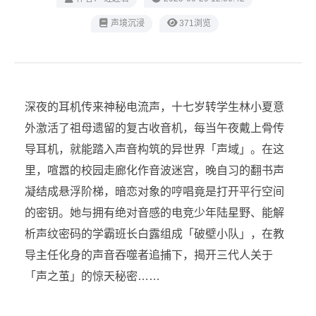
声境沉浸
371浏览
深夜的耳机传来神秘电流声，十七岁转学生林小夏意
外激活了祖母遗留的复古收音机，每当午夜戴上骨传
导耳机，就能踏入声音构筑的异世界「声域」。在这
里，喧嚣的校园走廊化作音波迷宫，晚自习的翻书声
凝结成悬浮阶梯，暗恋对象的哼唱竟是打开平行空间
的密钥。她与拥有绝对音感的电竞少年陆星野、能解
析声纹密码的学霸班长白露组成「破壁小队」，在教
导主任化身的声音吞噬者追捕下，揭开三代人关于
「声之茧」的惊天秘密……