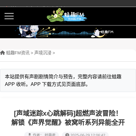
蛙趣FM有声剧预告与内容介绍
活动
下载APP
蛙趣FM资讯
>
声境沉浸
>
本站提供有声剧剧情简介与预告，完整内容请前往蛙趣
APP 收听。APP 下载方式见页面底部。
[声域迷踪x心跳解码]超燃声波冒险！
解锁《声界觉醒》被窝听系列异能全开
作者： 蛙趣君
2025-06-29 12:06:42