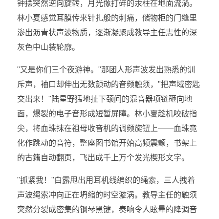
钟摆突然逆向旋转，月光像打碎的汞柱在地面流淌。
林小夏感觉耳膜传来针扎般的刺痛，储物柜的门缝里
渗出沥青状声波物质，逐渐凝聚成教导主任志性的深
灰色中山装轮廓。
"又是你们三个夜游神。"那团人形声波发出熟悉的训
斥声，袖口却伸出无数颤动的音频触须，"把声域密匙
交出来！"陆星野猛地扯下颈间的混音器项链砸向地
面，爆裂的电子音形成短暂屏障。林小夏趁机咬破指
尖，将血珠抹在祖母收音机的调频旋钮上——血珠竟
化作跳动的音符，整座图书馆开始高频震颤，书架上
的古籍自动翻页，飞出成千上万个发光楔形文字。
"抓紧我！"白露甩出用耳机线编织的绳索，三人拽着
声波绳索冲向正在坍缩的时空漩涡。教导主任的触须
突然分裂成密集的钢琴黑键，奏响令人眩晕的降调音