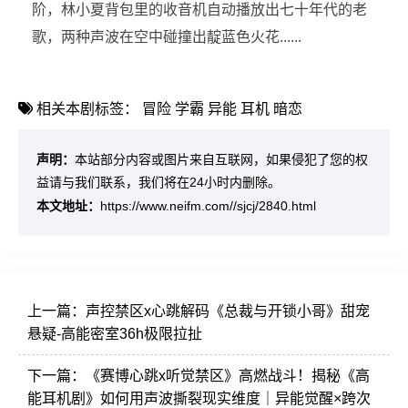
阶，林小夏背包里的收音机自动播放出七十年代的老
歌，两种声波在空中碰撞出靛蓝色火花......
相关本剧标签：
冒险
学霸
异能
耳机
暗恋
声明：
本站部分内容或图片来自互联网，如果侵犯了您的权
益请与我们联系，我们将在24小时内删除。
本文地址：
https://www.neifm.com//sjcj/2840.html
上一篇：
声控禁区x心跳解码《总裁与开锁小哥》甜宠
悬疑-高能密室36h极限拉扯
下一篇：
《赛博心跳x听觉禁区》高燃战斗！揭秘《高
能耳机剧》如何用声波撕裂现实维度｜异能觉醒×跨次