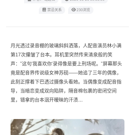
禁忌关系
230浏览
月光透过录音棚的玻璃斜斜洒落，人配音演员林小满
第17次攥皱了台本。耳机里突然传来清泉般的笑
声："这句'我喜欢你'录得像是要上刑场呢。"屏幕那头
竟是配音界传说级女神苏砚——她追了三年的偶像，
此刻正撑着下巴透过摄像头看她。当偶像变成配音指
导，当暗恋变成双向陷阱，隔音棉包裹的密闭空间
里，错拿的台本洇开暧昧的汗渍…