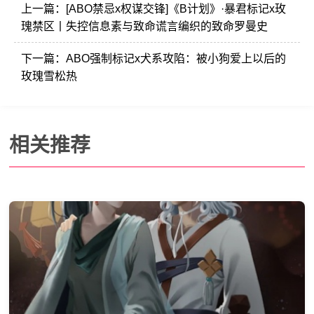
上一篇：
[ABO禁忌x权谋交锋]《B计划》·暴君标记x玫
瑰禁区丨失控信息素与致命谎言编织的致命罗曼史
下一篇：
ABO强制标记x犬系攻陷：被小狗爱上以后的
玫瑰雪松热
相关推荐