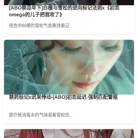
[ABO禁忌年下]白檀与雪松的逆向标记法则x《初恋
omega的儿子把我攻了》
夜色中纠缠的雪松气息裹挟着记...
禁药标记x迟来悸动-[ABO]初恋延迟·强制匹配警报
医疗舱消毒水的气味混着雪松信...