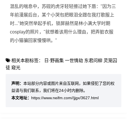
混乱的喘息中，苏砚的虎牙轻轻擦过她下唇："因为三
年前漫展后台，某个小哭包把眼泪全蹭在我打歌服上
时..."她突然举起手机，锁屏赫然是林小满大学时期
cosplay的照片，"就想着该用什么理由，把弄脏衣服
的小猫骗回家慢慢哄。"
相关本剧标签：
日·野画集
一世情劫
东君问柳
灵笼囚
徒
窥光
声明：
本站部分内容或图片来自互联网，如果侵犯了您的权
益请与我们联系，我们将在24小时内删除。
本文地址：
https://www.neifm.com//jjgx/3627.html