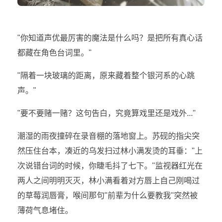
"你知道声优最厉害的魔法是什么吗？是把所有真心话
都藏在角色台词里。"
"隔着一块玻璃的距离，原来藏着整个银河系的心跳
声。"
"要不要赌一赌？这句告白，究竟算戏里还是戏外..."
潮湿的雨夜撞碎在录音棚的落地窗上。苏砚的指尖突
然压住台本，凑近的乌发扫过林小满发烫的耳垂："上
次说错台词的时候，你睫毛抖了七下。"监视器红光在
两人之间明明灭灭，林小满看着对方唇上自己刚喝过
的草莓润唇膏，喉间那句"前辈为什么要教我"突然被
薄荷气息堵住。