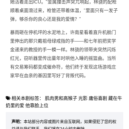
她活着走出ICU。"金属撞击声突兀响起，林骁的配枪
顺着桌面滑过来，枪管还带着体温，"里面只有一发子
弹，够杀你的良心还是我的爱情？"
暴雨砸在停机坪的水泥地上，许南星看着直升机舱门
里伸出的那只戴祖母绿戒指的手——和七年前把奖学
金递来的教授的手一模一样。林骁的领带夹突然闪烁
红光，窃听器里传出童年时哄他入睡的摇篮曲。当所
有交易筹码都变成催命符，他们终于发现这场游戏庄
家早在血亲的基因里写好了背叛代码。
相关本剧标签：
肌肉男和高猴子
光影
庸俗喜剧
藏在牛
奶里的爱
他靠脸上位
声明：
本站部分内容或图片来自互联网，如果侵犯了您的权
益请与我们联系，我们将在24小时内删除。