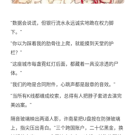
"数据会说谎，但银行流水永远诚实地跪在权力脚
下。"
"你以为踩着我的肋骨往上爬，就能摸到天堂的护
栏？"
"这座城市每盏霓虹灯后面，都藏着一具没凉透的尸
体。"
"我们的吻是合同附件，心跳声都是敲章的音效。"
"当所有K线都缠成绞索，总得有人把脖子套进去演完
美凶案。"
隔音玻璃映出两道人影，许南星把U盘按在防弹玻璃
上，指尖压出青白。"三个跨国账户，二十亿黑金，换