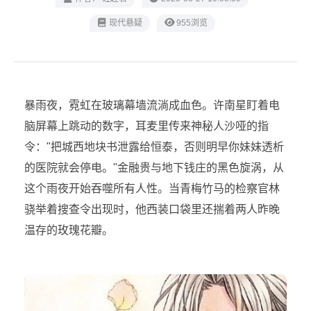
现代悬疑
955浏览
暴雨夜，霓虹在玻璃幕墙流淌成血色。许南星盯着电
脑屏幕上跳动的数字，耳麦里传来神秘人沙哑的指
令："把城西地块书泄露给恒泰，否则明早你妹妹透析
的医院就会停电。"金融贵与地下钱庄的黑色旋涡，从
这个雨夜开始吞噬所有人性。当青梅竹马的检察官林
骁举着搜查令出现时，他西装口袋里还揣着两人昨晚
温存的玫瑰花瓣。