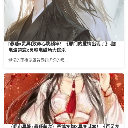
[悬疑x灵异]致命心跳频率！《邪门的爱情出现了》-脑
电波禁恋x灵魂电磁场大逃杀
潮湿的雨夜笼罩着霓虹闪烁的都...
（都市异能x悬疑萌宠）赛博宠物X异变谜案！《百足宠