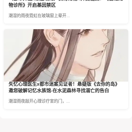
物诊所》开启基因禁区
潮湿的雨夜霓虹在玻璃窗上晕开...
失忆心理医生x都市迷案见证者！悬疑版《去你的岛》
邀您破解记忆水族馆-在水泥森林寻找溺亡的告白
潮湿雨夜敲开心理诊疗室的门，...