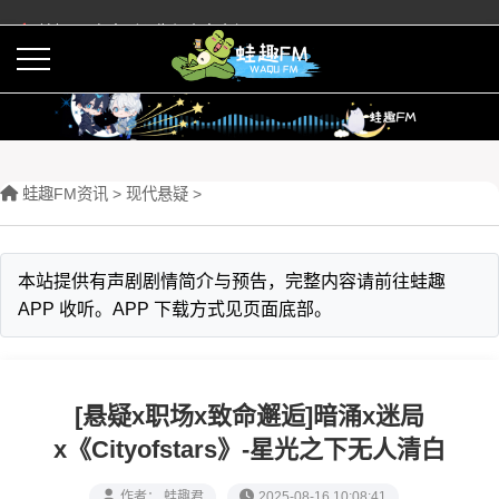
蛙趣FM有声剧预告与内容介绍
活动
下载APP
蛙趣FM资讯
>
现代悬疑
>
本站提供有声剧剧情简介与预告，完整内容请前往蛙趣
APP 收听。APP 下载方式见页面底部。
[悬疑x职场x致命邂逅]暗涌x迷局
x《Cityofstars》-星光之下无人清白
作者： 蛙趣君
2025-08-16 10:08:41