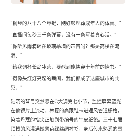
"钢琴的八十八个琴键，刚好够埋葬成年人的体面。"
"直播间每秒三千条弹幕，没有一条写着真心话。"
"你听见雨滴砸在玻璃幕墙的声音吗？那是高楼在流
泪。"
"给我调杯长岛冰茶，要烈到能烧穿十年前的情书。"
"摄像头红灯亮起的瞬间，我们都成了这座城市的共
犯。"
陆沉的琴弓突然悬在C大调第七小节，监控屏幕蓝光
在他镜片上流动。林夏的高跟鞋卡进通风管道栅格，
染着丹蔻的指尖正触到带编号的牛皮纸袋。三十七层
顶楼的风灌满她薄荷绿丝绸衬衫，身后传来熟悉的雪