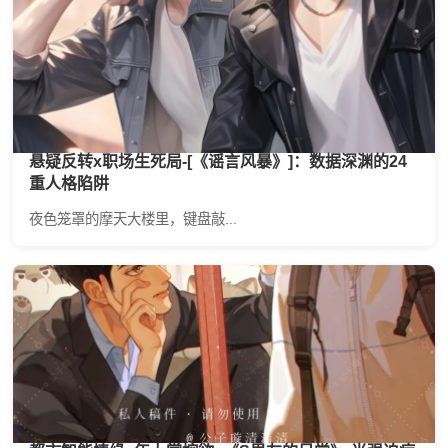
悬疑反转x职场生死局-[《谣言风暴》]：数据深渊的24
重人格陷阱
夜色笼罩的摩天大楼里，键盘敲...