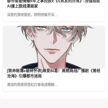
都市智能情缘x年上掌控欲x《S男友的日常》-当强迫症
AI撞上脱线漫画家
深夜的落地窗前，顾明修解开深...
[致命账簿x破碎怀表]悬爱纠葛！高燃商战广播剧《曾经
沧海》引爆都市迷局
潮湿的雨夜将霓虹灯晕染成模糊...