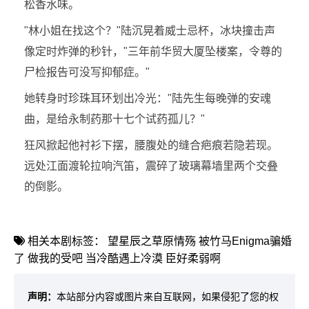
松香水味。
"林小姐在找这个？"陆沉晃着威士忌杯，冰块撞击声
像定时炸弹的秒针，"三年前华贸大厦坠楼案，令尊的
尸检报告可没写抑郁症。"
她转身时珍珠耳环划出冷光："陆先生每晚弹的安魂
曲，是给永制药那十七个试药孤儿？"
狂风掀起他衬衫下摆，腰腹处的缝合疤痕若隐若现。
远处江面渡轮拉响汽笛，震碎了玻璃幕墙里两个交叠
的倒影。
相关本剧标签：
望星辰之草原情殇
被竹马Enigma骗婚
了
做我的受吧
当冷酷遇上冷漠
臣好柔弱啊
声明：
本站部分内容或图片来自互联网，如果侵犯了您的权