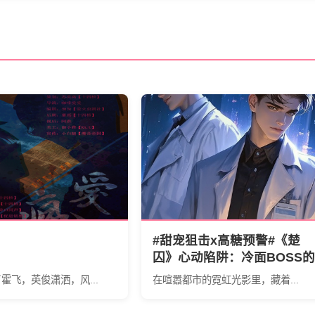
#甜宠狙击x高糖预警#《楚
囚》心动陷阱：冷面BOSS
草莓味沦陷日记
霍飞，英俊潇洒，风...
在喧嚣都市的霓虹光影里，藏着...