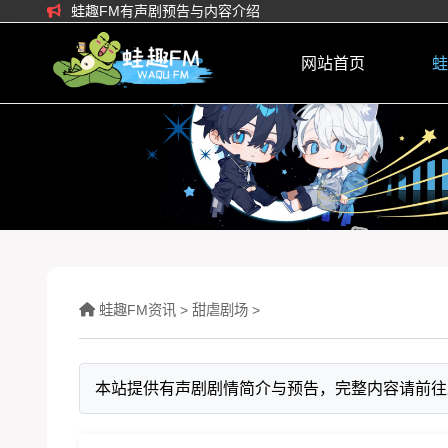
蛙趣FM有声剧预告与内容介绍
网站首页
蛙
蛙趣FM资讯
>
甜虐剧场
>
本站提供有声剧剧情简介与预告，完整内容请前往蛙趣