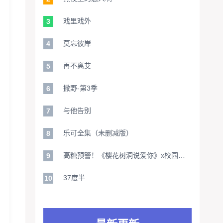
戏里戏外
3
莫忘彼岸
4
再不离艾
5
撒野-第3季
6
与他告别
7
乐可全集（未删减版）
8
高糖预警！《樱花树洞说爱你》x校园心跳存档x冷面学霸追妻手札x树洞传情高甜名场面
9
37度半
10