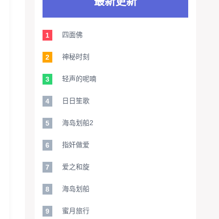
最新更新
四面佛
1
神秘时刻
2
轻声的呢喃
3
日日笙歌
4
海岛划船2
5
指奸做爱
6
爱之和旋
7
海岛划船
8
蜜月旅行
9