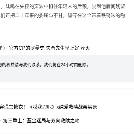
声。陆鸣在失控的声波中扣住年轻人的后颈，尝到他唇间残留
他们正把二十年来的委屈与不甘，碾碎在这个带着铁锈味的吻
笙）
官方CP的罗曼史
失恋先生早上好
湮灭
您的权益请与我们联系，我们将在24小时内删除。
刺穿谎言糖衣！《哎我刀呢》x纯爱救赎战栗实录
吞海》第三季上：蓝金迷局与双向救赎之吻