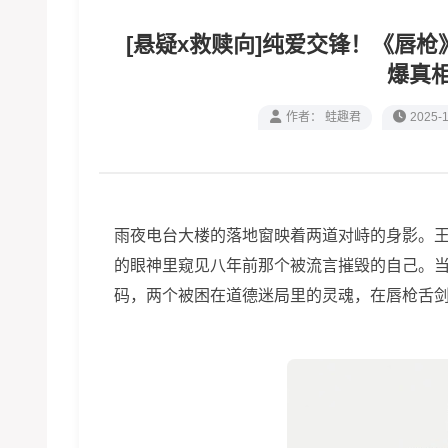
[悬疑x救赎向]纯爱交锋！《唇
爆真
作者： 蛙趣君
2025-1
雨夜电台大楼的落地窗映着两道对峙的身影。
的眼神里窥见八年前那个被流言摧毁的自己。
码，两个被困在道德迷局里的灵魂，在唇枪舌