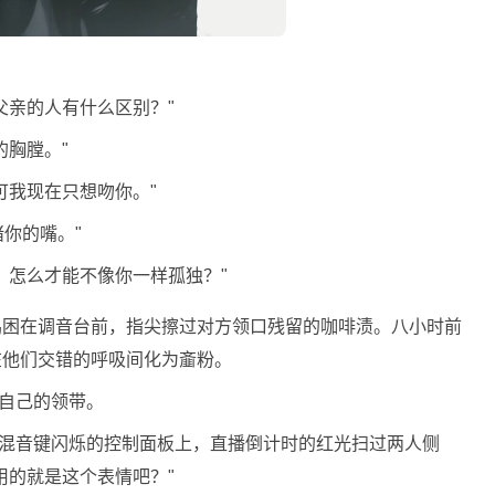
父亲的人有什么区别？"
的胸膛。"
可我现在只想吻你。"
堵你的嘴。"
，怎么才能不像你一样孤独？"
鸣困在调音台前，指尖擦过对方领口残留的咖啡渍。八小时前
在他们交错的呼吸间化为齑粉。
松自己的领带。
在混音键闪烁的控制面板上，直播倒计时的红光扫过两人侧
用的就是这个表情吧？"