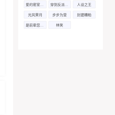
爱的密室之错位世界
穿到反派入魔前
人设之王
光风霁月
步步为营
封建糟粕
是前辈您声音太好听了
林笑