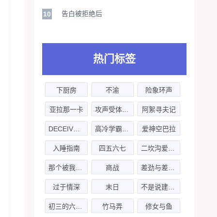
告白被拒绝后
10
热门标签
下厨房
不渝
险象环声
亚拉那一卡
攻声受体伤不起
阿絮寻夫记
DECEIVE生活日记
高冷学霸他是肉食系
爱神空巴拉
入睡指南
四五六七
二坎沟爱情故事
那个被我活埋的人
商战
差劲与差劲的简单相加
过于情深
末日
不是说建国之后不许成精吗!
初三的六一儿童节-第一季
竹马弄
修女与鱼