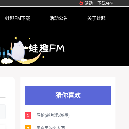
活动
下载APP
蛙趣FM下载
活动公告
关于蛙趣
猜你喜欢
唇枪(赵羞涩x瀚墨)
1
黑夜里的恋人啊
2