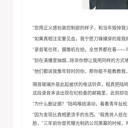
"您用正义感包装控制欲的样子，和当年毁掉我
"如果真相注定要见血，我宁愿刀锋捅穿的是我
"录音笔在转，摄像机在拍，全世界都在看——
"别在演播室抽烟...除非你想让我用同样的方式
"他们都说我像年轻时的你，那你能不能教教我
隔音玻璃外是此起彼伏的电话铃声，程真把陆
这段录音本该出现在纪检委的邮箱里，此刻却
"为什么删证据？"陆鸣喉结滚动，看着青年扯
"因为发现比真相更烫手的东西。"程真将人抵
脸，"三年前你冒死曝光制药公司黑幕的时候，