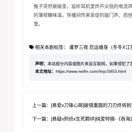
推子突然被碰歪，监听耳机里炸开尖锐的电流
的薄荷糖味道。导播间传来急促的敲门声，而
里。
相关本剧标签：
暹罗三夜
厄运缠身（冬冬X江
声明：
本站部分内容或图片来自互联网，如果侵犯了
本文地址：
https://www.neifm.com//tnjc/3453.html
上一篇：
[悬爱x刀锋心跳]破镜重圆的刀刃终将
下一篇：
[悬疑x刑侦x生死羁绊]纯爱特辑-《