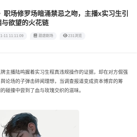
枪》职场修罗场暗涌禁忌之吻，主播x实习生引
相与欲望的火花链
1-11 11:11:09
甜虐剧场
231浏览
王牌主播陆鸣握着实习生程真违规操作的证据，却在对方倔强
当舆论场的子弹击碎闻理想，当调查报道变成资本博弈的筹
剑的碰撞中尝到了血与玫瑰交织的滋味。