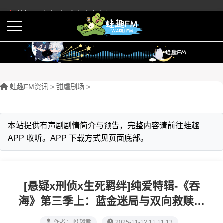
蛙趣FM有声剧预告与内容介绍
活动
下载APP
蛙趣FM资讯
>
甜虐剧场
>
本站提供有声剧剧情简介与预告，完整内容请前往蛙趣
APP 收听。APP 下载方式见页面底部。
[悬疑x刑侦x生死羁绊]纯爱特辑-《吞
海》第三季上：蓝金迷局与双向救赎之
吻
作者： 蛙趣君
2025-11-12 11:11:13