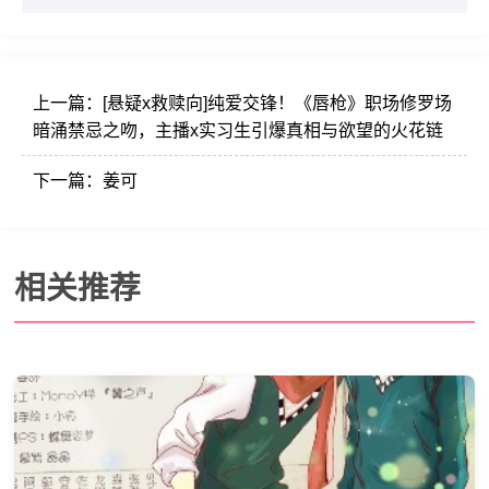
上一篇：
[悬疑x救赎向]纯爱交锋！《唇枪》职场修罗场
暗涌禁忌之吻，主播x实习生引爆真相与欲望的火花链
下一篇：
姜可
相关推荐