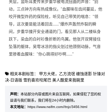
夹层，监听耳麦传来步重华被电流扭曲的声音："别
动，三点钟方向有热成像仪。"血腥味在齿间蔓延，他
咬开微型炸药的保险栓，听见自己带笑的喘息："领
导，这次要是能活着回去......"爆炸声轰然炸裂的瞬
间，步重华撞开安全通道的门，看见那人从二楼纵身
跃下，染血的白衬衫像折断的鸟翼。他张开双臂接住
坠落的躯体，吴雩冰凉的指尖划过他颈侧动脉，气音
里掺着血腥味："你心跳得好吵啊......"
相关本剧标签：
甲方大佬，乙方流氓
缠蚀逐影
针锋对
决-日语版
雪豹喜欢咬尾巴
美人酷爱来我碗里
声明：
本站部分内容或图片来自互联网，如果侵犯了您的权
益请与我们联系，我们将在24小时内删除。
本文地址：
https://www.neifm.com//tnjc/3456.html