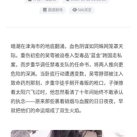
甜虐剧场
596浏览
暗潮在津海市的地底翻涌，血色阴谋如同蛛网笼罩天
际。重伤初愈的吴雩被迫卷入型毒品"蓝金"跨国走私
案，而步重华调任禁毒支队的任命书，将两人推向更
危险的深渊。当卧底行动遭遇变数，吴雩脖颈被注入
致命药剂那刻，步重华徒手掰开毒贩的枪口，子弹擦
着太阳穴飞过时，他忽然看清了十年间始终不敢承认
的执念——原来那些裹着硝烟与血腥的日日夜夜，早
就把他们的命运熔成了双生火焰。