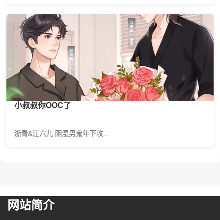
小叔叔你OOC了
浙青&江六儿 阴湿男鬼年下攻...
网站简介