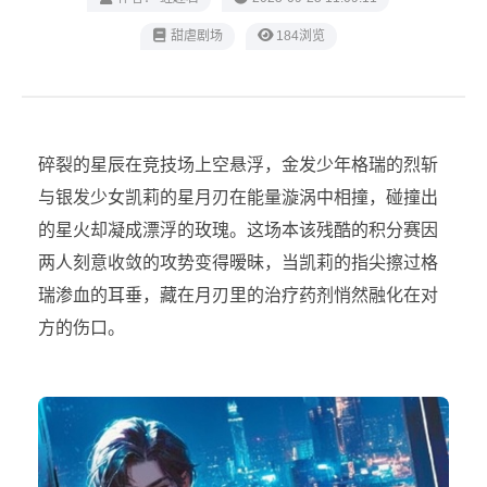
录
甜虐剧场
184浏览
碎裂的星辰在竞技场上空悬浮，金发少年格瑞的烈斩
与银发少女凯莉的星月刃在能量漩涡中相撞，碰撞出
的星火却凝成漂浮的玫瑰。这场本该残酷的积分赛因
两人刻意收敛的攻势变得暧昧，当凯莉的指尖擦过格
瑞渗血的耳垂，藏在月刃里的治疗药剂悄然融化在对
方的伤口。