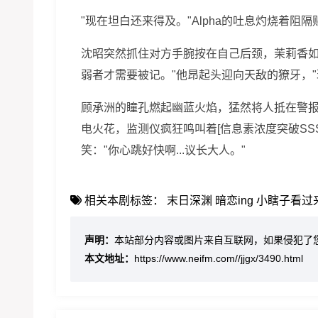
"现在坦白还来得及。"Alpha的吐息灼烧着阻
沈昭突然抓住对方手腕按在自己后颈，茉莉香如破
弱者才需要被记。"他昂起头迎向天敌的獠牙，
顾承洲的瞳孔燃起幽蓝火焰，猛然将人抵在警
电火花，监测仪疯狂鸣叫着[信息素浓度突破SSS
笑："你心跳好快啊...议长大人。"
相关本剧标签：
末日深渊
暗恋ing
小瞎子看过
声明：
本站部分内容或图片来自互联网，如果侵犯了
本文地址：
https://www.neifm.com//jjgx/3490.html