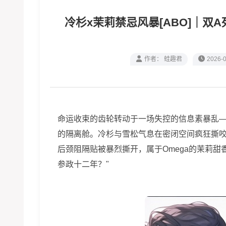
冷杉x茉莉禁忌风暴[ABO]｜双
作者： 蛙趣君
2026-0
命运收束的齿轮转动于一场失控的信息素暴乱—
的隔离舱。冷杉与雪松气息在密闭空间疯狂撕
后颈阻隔贴被暴烈撕开，属于Omega的茉莉甜
参政十二年？"