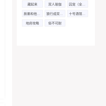
藏起来
双人瑜伽
囚宠（全一期）
辰墨和他的小伙伴们
狼行成双第二季
十号酒馆·判官
地府攻略
俗不可耐