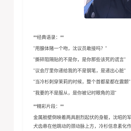
**经典语录：**
"用腺体赌一个吻，沈议员敢接吗？"
"撕碎阻隔贴的不是你，是你那些该死的谎言"
"议会厅里你递给我的不是钢笔，是递出心脏"
"当冷杉刺穿茉莉的时候，整个首都星都在震颤"
"我要的不是服从，是你被记时眼角的泪"
**精彩片段：**
金属舱壁倒映着两具剧烈起伏的身躯，沈昭的
犬齿悬在他跳动的颈动脉上方，冷杉信息素化作