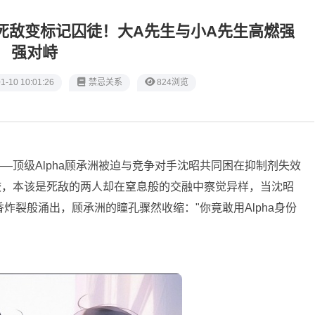
A死敌变标记囚徒！大A先生与小A先生高燃强
强对峙
1-10 10:01:26
禁忌关系
824浏览
—顶级Alpha顾承洲被迫与竞争对手沈昭共同困在抑制剂失效
咬，本该是死敌的两人却在窒息般的交融中察觉异样，当沈昭
香炸裂般涌出，顾承洲的瞳孔骤然收缩："你竟敢用Alpha身份