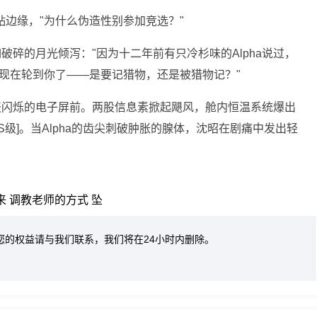
隔贴边缘，"为什么伪造性别参加竞选？"
碎的月光倾泻："因为十二年前有只冷杉味的Alpha说过，
"现在轮到你了——是要记猎物，还是被猎物记？"
报闪烁的电子屏前。两股信息素掀起飓风，舱内恒温系统爆出
级]。当Alpha的齿尖刺破肿胀的腺体，沈昭在剧痛中发出轻
来
调教老师的方式
坠
您的权益请与我们联系，我们将在24小时内删除。