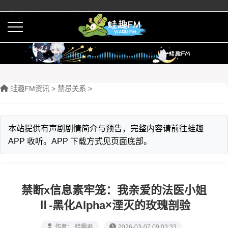
蛙趣FM有声剧预告与内容介绍
活动
下载APP
蛙趣FM资讯
>
禁忌关系
>
本站提供有声剧剧情简介与预告，完整内容请前往蛙趣
APP 收听。APP 下载方式见页面底部。
禁断x信息素牢笼：我亲爱的法医小姐
Ⅱ-黑化Alpha×湮灭的玫瑰剖验
作者： 蛙趣君
2026-03-07 09:03:33