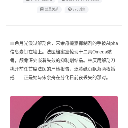
禁忌关系
876浏览
血色月光漫过解剖台，宋余舟攥紧抑制剂的手被Alpha
信息素钉在墙上。法医档案室惊现十二具Omega骸
骨，颅骨深处嵌着失效的抑制剂结晶。林厌用解剖刀
挑开前任首席法医的尸检报告，泛黄纸页飘落两枚婚
戒——正是她与宋余舟在分化日前夜丢失的那对。