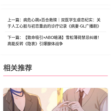
上一篇：
病危心跳x百合救赎｜双医学生虐恋纪实：关
于人工心脏与初恋重启的诊疗记录《病妻·GL广播剧》
下一篇：
【致命吸引×ABO暗涌】雪松薄荷禁忌纠缠！
高能反转《隐衷》引爆腺体战争
相关推荐