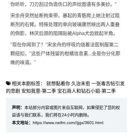
你听听，刀刃刮过伪造伤口的声纹图谱有多美妙。"
宋余舟突然扯断拘束带，暴起的青筋爬上她注射过阻
断剂的右臂。特殊处理的单向玻璃骤然映出两人重叠
的倒影，林厌后颈的阻隔贴被Alpha犬齿掀起半角。
"现在你闻到了？"宋余舟的呼吸灼烧着法医制服第二
颗纽扣，"这些尸体残留的柑橘信息素...全是你分化那
晚的味道。"
相关本剧标签：
就想黏着你
久治未愈
一张毒舌帖引发
的悲剧
安知我意-第二季
宝石商人和钻石小姐-第二季
声明：
本站部分内容或图片来自互联网，如果侵犯了您的权
益请与我们联系，我们将在24小时内删除。
本文地址：
https://www.neifm.com//jjgx/3601.html