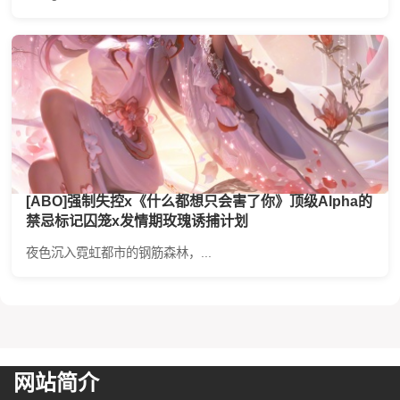
[ABO]强制失控x《什么都想只会害了你》顶级Alpha的
禁忌标记囚笼x发情期玫瑰诱捕计划
夜色沉入霓虹都市的钢筋森林，...
网站简介