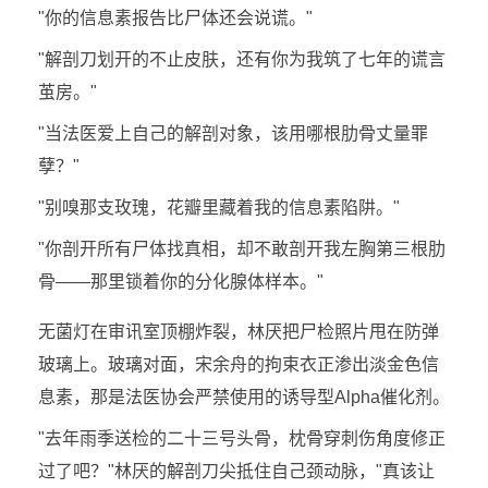
"你的信息素报告比尸体还会说谎。"
"解剖刀划开的不止皮肤，还有你为我筑了七年的谎言
茧房。"
"当法医爱上自己的解剖对象，该用哪根肋骨丈量罪
孽？"
"别嗅那支玫瑰，花瓣里藏着我的信息素陷阱。"
"你剖开所有尸体找真相，却不敢剖开我左胸第三根肋
骨——那里锁着你的分化腺体样本。"
无菌灯在审讯室顶棚炸裂，林厌把尸检照片甩在防弹
玻璃上。玻璃对面，宋余舟的拘束衣正渗出淡金色信
息素，那是法医协会严禁使用的诱导型Alpha催化剂。
"去年雨季送检的二十三号头骨，枕骨穿刺伤角度修正
过了吧？"林厌的解剖刀尖抵住自己颈动脉，"真该让