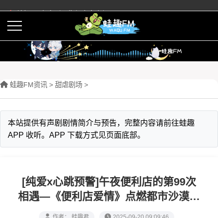
蛙趣FM有声剧预告与内容介绍
活动
下载APP
蛙趣FM资讯
>
甜虐剧场
>
本站提供有声剧剧情简介与预告，完整内容请前往蛙趣
APP 收听。APP 下载方式见页面底部。
[纯爱x心跳预警]午夜便利店的第99次
相遇—《便利店爱情》点燃都市沙漠里
的星光巢穴
作者： 蛙趣君
2025-09-20 09:09:46