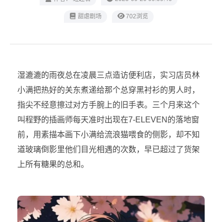
甜虐剧场
702浏览
湿漉漉的雨夜总在凌晨三点造访便利店，实习店员林
小满把热好的关东煮递给那个总穿黑衬衫的男人时，
指尖不经意擦过对方手腕上的旧手表。三个月来这个
叫程野的插画师每天准时出现在7-ELEVEN的落地窗
前，用素描本画下小满给流浪猫喂食的侧影，却不知
道玻璃倒影里他们目光相遇的次数，早已超过了货架
上所有糖果的总和。