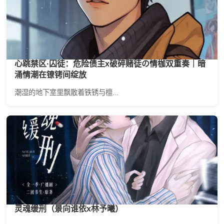
心跳禁区·囚徒：危险债主x破碎赌徒の情枷双重奏｜暗
涌情潮在镣铐间绽放
潮湿的地下室里飘散着铁锈与檀...
灵魂缓刑（景向谁依x林予曦）