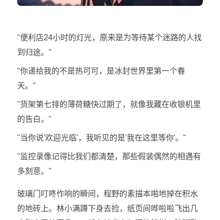
"便利店24小时的灯光，原来是为等待某个迷路的人找
到归途。"
"你递给我的不是热可可，是冰封世界里第一个春
天。"
"货架第七排的薄荷糖快过期了，就像我藏在收银机里
的告白。"
"当你说'欢迎光临'，我听见的是'我在这里等你'。"
"监控录像记得比我们都清楚，那些假装偶然的相遇有
多刻意。"
玻璃门叮咚作响的瞬间，程野的素描本啪地掉在积水
的地砖上。林小满蹲下身去捡，纸页间哗啦啦飞出几