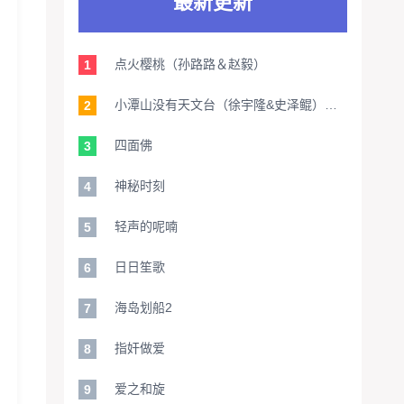
最新更新
点火樱桃（孙路路＆赵毅）
1
小潭山没有天文台（徐宇隆&史泽鲲）【旁白：家明】
2
四面佛
3
神秘时刻
4
轻声的呢喃
5
日日笙歌
6
海岛划船2
7
指奸做爱
8
爱之和旋
9