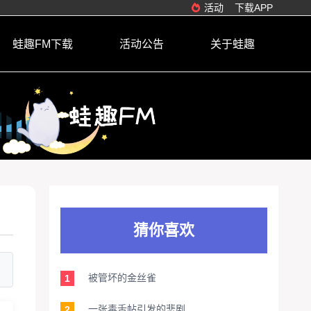
活动
下载APP
蛙趣FM下载
活动公告
关于蛙趣
猜你喜欢
被管坏的金丝雀
1
一张毒舌帖引发的悲剧
2