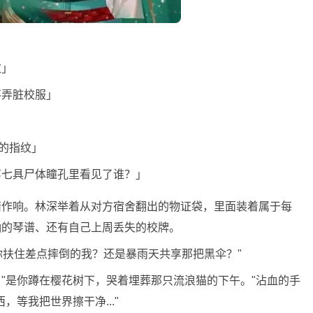
次」
不弄脏校服」
柄的指纹」
第七具尸体瞳孔里看见了谁？」
猎作响。林深举着从对方宿舍翻出的物证袋，里面装着属于每
釉的琴谱、还有自己上周丢失的校牌。
你扶住差点摔倒的我？还是暴雨天共享那把黑伞？"
"是你蹲在樱花树下，哭着埋葬那只流浪猫的下午。"沾血的手
等我把世界擦干净..."