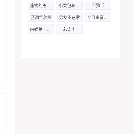
造物的恩宠 第二季
小哭包和他的暴躁先生
不独活
蓝调华尔兹
男友不在家
今日宜喜欢你
内娱第一花瓶-第一季
若念尘