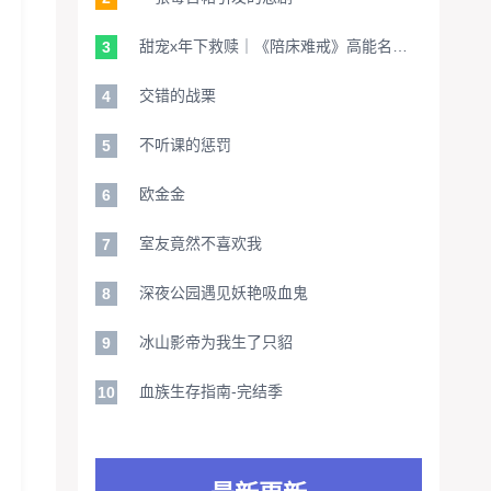
甜宠x年下救赎｜《陪床难戒》高能名场面：病娇少爷的撒娇陷阱！心跳180预警
3
交错的战栗
4
不听课的惩罚
5
欧金金
6
室友竟然不喜欢我
7
深夜公园遇见妖艳吸血鬼
8
冰山影帝为我生了只貂
9
血族生存指南-完结季
10