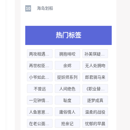
海岛划船
10
热门标签
两攻相遇必有一受
拥抱啃咬
孙美琪疑案-第一季
再世权臣-第二季
余烬
无人处拥吻
小爷如此多娇
捉妖师系列
郎君骑马来
不曾远
人间绝色
《职业替身》生日剧
一见钟情的套路
耻度
逐梦成真
人鱼崽崽饲养日常
庸俗情人
温柔的战役
在老公面前装beta被发现了怎么办
抢亲记
忧郁的早晨