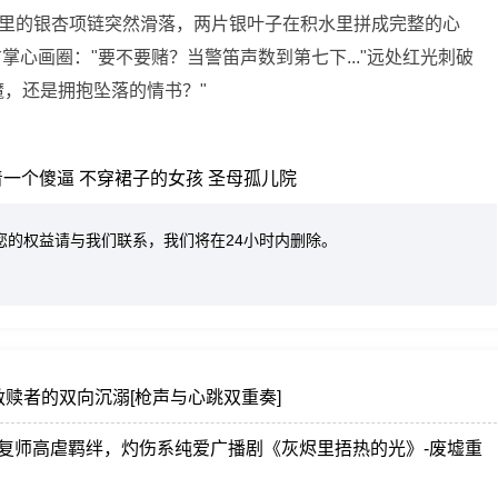
袋里的银杏项链突然滑落，两片银叶子在积水里拼成完整的心
心画圈："要不要赌？当警笛声数到第七下..."远处红光刺破
魔，还是拥抱坠落的情书？"
着一个傻逼
不穿裙子的女孩
圣母孤儿院
您的权益请与我们联系，我们将在24小时内删除。
赎者的双向沉溺[枪声与心跳双重奏]
修复师高虐羁绊，灼伤系纯爱广播剧《灰烬里捂热的光》-废墟重