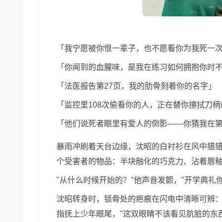
「我宁愿被你恨一辈子，也不愿看你为我死一
「你闻到的血腥味，是我在练习如何拥抱你时
「法医报告第27页，我的肋骨刻着你的名字」
「监控里108次偷看你的人，正在替你擦拭刀
「他们说死者眼里有爱人的倒影——你猜我在
暴雨冲刷着天台边缘，沈昭的白衬衫在风中猎
个受害者的物品：半块融化的巧克力、沾着唇
"从什么时候开始的？"他声音发颤，"开学典礼
沈昭转身时，锁骨处的疤痕在闪电中清晰可辨：
指抚上少年眼尾，"这双眼睛不该看见肮脏的东西，