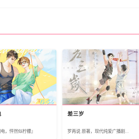
电
差三岁
闪电，怦然似柠檬』
罗再说 原著，现代纯爱广播剧...