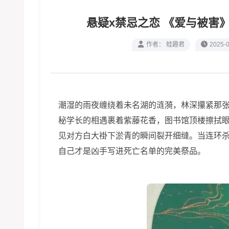
悬疑x禁忌之恋
作者： 蛙趣君
2025-0
潮湿的雨夜缠绕着未名湖的涟漪，林深攥紧那
秘学长的相遇裹着紫藤花香，图书馆顶楼擦拭
见对方白大褂下淤青的瞬间裂开细缝。当连环
自己才是凶手写进死亡名单的完美祭品。