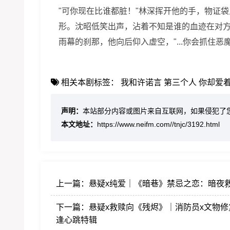
"可你现在比谁都脏！"林深挥开他的手，物证
形。沈昭低笑出声，沾着不知是谁的血迹在对方掌
雨幕的刹那，他向后仰入虚空，"...你会抓住恶
相关本剧标签：
我和许诺言
第三个人
你却爱
声明：
本站部分内容或图片来自互联网，如果侵犯了
本文地址：
https://www.neifm.com//tnjc/3192.html
上一篇：
悬疑x纯爱｜《暗巷》禁忌之恋：暗夜救
下一篇：
悬疑x救赎向《残烬》｜消防员x文物
逢心跳特辑