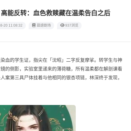
 《爱与被害》高能反转：血色救赎藏在温柔告白之后
8-20 11:08:32
甜虐剧场
937浏览
张染血的学生证，指尖在「沈昭」二字反复摩挲。转学生与神
眼镜的侧影，实验室里递来的薄荷糖，所有温柔都在解剖课看
杀人案第三具尸体挂着与他相同的银杏项链，林深终于发现，