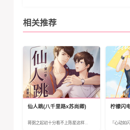
相关推荐
仙人跳(八千里路x苏尚卿)
柠檬闪
蒋弼之起初十分看不上陈星这样...
『心动如