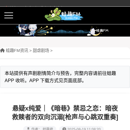
蛙趣FM有声剧预告与内容介绍
活动
下载APP
蛙趣FM资讯
>
甜虐剧场
>
本站提供有声剧剧情简介与预告，完整内容请前往蛙趣
APP 收听。APP 下载方式见页面底部。
悬疑x纯爱｜《暗巷》禁忌之恋：暗夜
救赎者的双向沉溺[枪声与心跳双重奏]
作者： 蛙趣君
2025-08-19 11:08:20