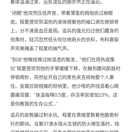
着体温漫过来，远处凌乱的脚步声正在逼近。
"闭眼"他突然压低声音，带着薄茧的拇指抚过她眼
皮。程夏感觉到温热的液体顺着他的袖口滴在她锁骨
上，分不清是血还是雨。追兵的强光扫过他们藏身的
拐角时，陆沉忽然低头咬住她肩头的衣料，布料撕裂
声完美掩盖了程夏的抽气声。
"别动"他喉结擦过她湿透的鬓发，"他们在用热成像
仪"程夏感觉到他的手掌缓缓下移，在触到腰间肌肤时
停顿两秒，突然扯开自己的黑色夹克将她整个人裹
住。金属拉链相撞的轻响里，他沙哑的声线混着心跳
震痛耳膜："体温每降0.5度，存活率就增加23%，这
是你教我的生存公式..."
追兵的皮靴碾过积水坑，程夏在黑暗里数着他腕表秒
针的颤动。当第37滴水珠从生锈的防火梯坠落时，陆