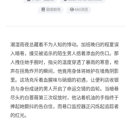
甜虐剧场
660浏览
潮湿雨夜总藏着不为人知的悸动。加班晚归的程夏误
入暗巷，撞见被追杀的陌生男人捂着渗血的伤口。那
人拽住她手腕时，指尖的温度穿透了暴雨的寒意，枪
声在拐角炸开的瞬间，他竟用身体将她护在墙角阴影
里。这场充斥着血腥味与硝烟的初遇，让便利店收银
员与身份成谜的男人开启了命运交错的齿轮。当暗巷
尽头的白蔷薇第三次绽放时，他沾着机油的手指终于
捧起她颤抖的告白信，而巷口监控器正闪烁起追踪者
的红光。