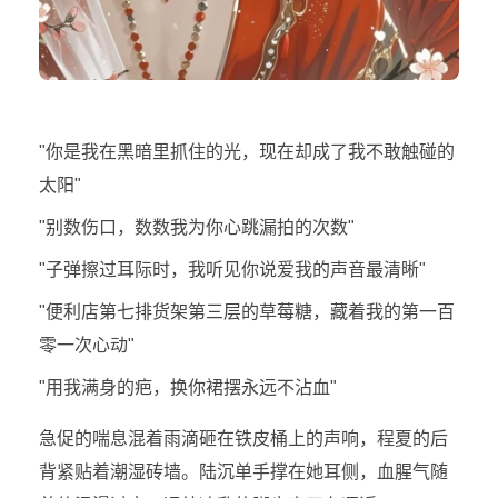
"你是我在黑暗里抓住的光，现在却成了我不敢触碰的
太阳"
"别数伤口，数数我为你心跳漏拍的次数"
"子弹擦过耳际时，我听见你说爱我的声音最清晰"
"便利店第七排货架第三层的草莓糖，藏着我的第一百
零一次心动"
"用我满身的疤，换你裙摆永远不沾血"
急促的喘息混着雨滴砸在铁皮桶上的声响，程夏的后
背紧贴着潮湿砖墙。陆沉单手撑在她耳侧，血腥气随