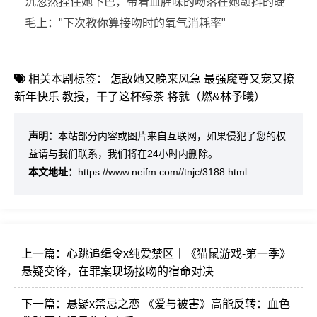
沉忽然捏住她下巴，带着血腥味的吻落在她颤抖的睫
毛上："下次教你算接吻时的氧气消耗率"
相关本剧标签：
怎敌她又晚来风急
最强魔尊又宠又撩
新年快乐
教授，干了这杯绿茶
将就（燃&林予曦）
声明：
本站部分内容或图片来自互联网，如果侵犯了您的权
益请与我们联系，我们将在24小时内删除。
本文地址：
https://www.neifm.com//tnjc/3188.html
上一篇：
心跳追缉令x纯爱禁区丨《猫鼠游戏-第一季》
悬疑交锋，在罪案现场接吻的宿命对决
下一篇：
悬疑x禁忌之恋 《爱与被害》高能反转：血色