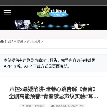
蛙趣FM有声剧预告与内容介绍
活动
下载APP
蛙趣FM资讯
>
声境沉浸
>
本站提供有声剧剧情简介与预告，完整内容请前往蛙趣
APP 收听。APP 下载方式见页面底部。
声控x悬疑陷阱-暗巷心跳告解《春宵》
全剧高能预警#青春禁忌声纹实验#耳道
灼伤级沉浸体验
作者： 蛙趣君
2026-01-24 09:01:53