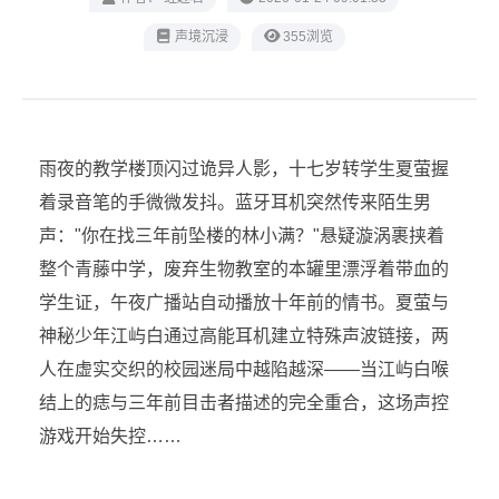
声境沉浸
355浏览
雨夜的教学楼顶闪过诡异人影，十七岁转学生夏萤握
着录音笔的手微微发抖。蓝牙耳机突然传来陌生男
声："你在找三年前坠楼的林小满？"悬疑漩涡裹挟着
整个青藤中学，废弃生物教室的本罐里漂浮着带血的
学生证，午夜广播站自动播放十年前的情书。夏萤与
神秘少年江屿白通过高能耳机建立特殊声波链接，两
人在虚实交织的校园迷局中越陷越深——当江屿白喉
结上的痣与三年前目击者描述的完全重合，这场声控
游戏开始失控……