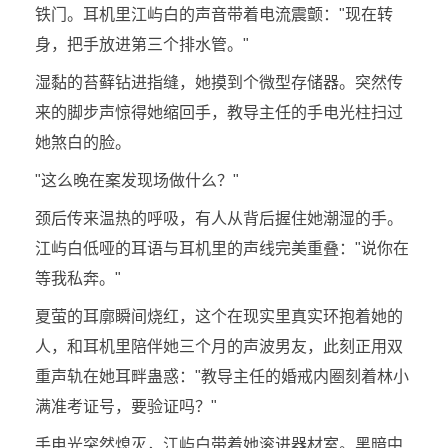
铁门。耳机里江屿白的声音带着电流震颤："现在转
身，把手放进第三个排水管。"
湿黏的苔藓钻进指缝，她摸到个微型存储器。突然传
来的脚步声惊得她缩回手，教导主任的手电光柱扫过
她煞白的脸。
"这么晚在案发现场做什么？"
颈后传来温热的呼吸，有人从背后握住她潮湿的手。
江屿白低哑的耳语与耳机里的声线完美重叠："说你在
等我私奔。"
夏萤的耳廓瞬间烧红，这个在现实里真实环抱着她的
人，和耳机里陪伴她三个月的声波男友，此刻正用双
重声轨在她耳畔蛊惑："教导主任的婚戒内圈刻着林小
满准考证号，要验证吗？"
手电光突然熄灭，江屿白带着她滚进器材室。黑暗中