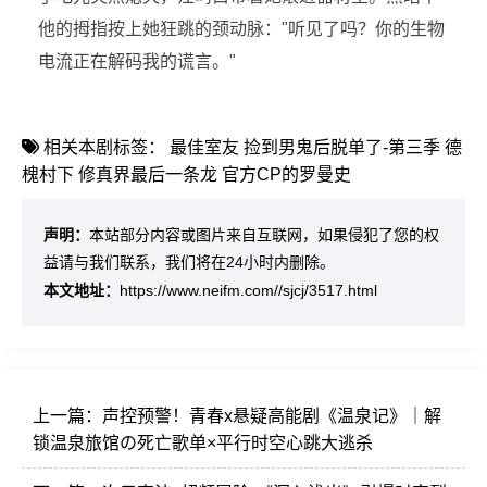
他的拇指按上她狂跳的颈动脉："听见了吗？你的生物
电流正在解码我的谎言。"
相关本剧标签：
最佳室友
捡到男鬼后脱单了-第三季
德
槐村下
修真界最后一条龙
官方CP的罗曼史
声明：
本站部分内容或图片来自互联网，如果侵犯了您的权
益请与我们联系，我们将在24小时内删除。
本文地址：
https://www.neifm.com//sjcj/3517.html
上一篇：
声控预警！青春x悬疑高能剧《温泉记》｜解
锁温泉旅馆の死亡歌单×平行时空心跳大逃杀