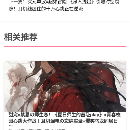
下一篇：
次元声波x超频冒险-《深入浅出》引爆时空裂
隙！耳机线缠住的十万心跳正在逆流
相关推荐
甜宠x禁忌の师生恋！《夏日师生的羞耻play》x青春校
园心跳大作战丨耳机漏电の恋综实录+爆笑乌龙同居日
常