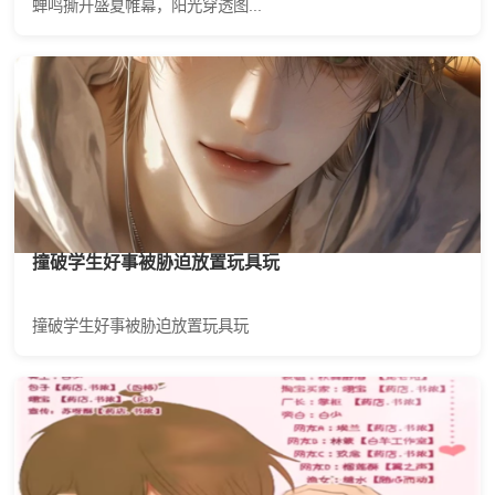
蝉鸣撕开盛夏帷幕，阳光穿透图...
撞破学生好事被胁迫放置玩具玩
撞破学生好事被胁迫放置玩具玩