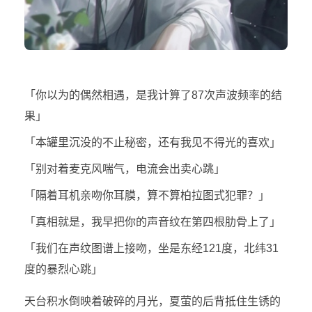
「你以为的偶然相遇，是我计算了87次声波频率的结
果」
「本罐里沉没的不止秘密，还有我见不得光的喜欢」
「别对着麦克风喘气，电流会出卖心跳」
「隔着耳机亲吻你耳膜，算不算柏拉图式犯罪？」
「真相就是，我早把你的声音纹在第四根肋骨上了」
「我们在声纹图谱上接吻，坐是东经121度，北纬31
度的暴烈心跳」
天台积水倒映着破碎的月光，夏萤的后背抵住生锈的