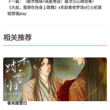
下一篇：
（都市情缘×高能电音）破次元心跳协奏！
《大叔，我想在你身上跳舞》x年龄差修罗场x打火机银
链禁锢play
相关推荐
春来踏雪归