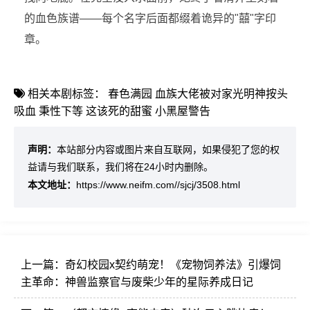
的血色族谱——每个名字后面都缀着诡异的"囍"字印
章。
相关本剧标签：
春色满园
血族大佬被对家光明神按头
吸血
秉性下等
这该死的甜蜜
小黑屋警告
声明：
本站部分内容或图片来自互联网，如果侵犯了您的权
益请与我们联系，我们将在24小时内删除。
本文地址：
https://www.neifm.com//sjcj/3508.html
上一篇：
奇幻校园x契约萌宠！《宠物饲养法》引爆饲
主革命：神兽监察官与废柴少年的星际养成日记