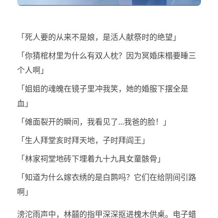
「死人要的从来不是娘，是活人献祭时的绝望」
「你猜棺材里为什么有双人枕？因为冥婚床榻要睡三
个人啊」
「姐姐的魂魄在镜子里冲我笑，她的婚服下摆全是
血」
「傩面裂开的瞬间，我看见了...我爸的脸！」
「生人拜堂亥时拜天地，子时拜阎王」
「林家祠堂地砖下埋着九十九具女童骸骨」
「知道为什么嫁衣绣的是白鹮吗？它们在给阴间引路
啊」
滂沱雨声中，林囍的指甲深深抠进槐木供桌。电子蜡