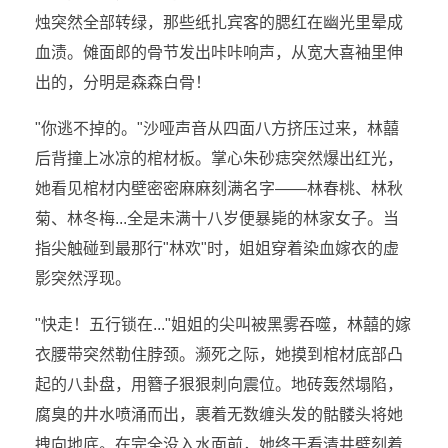
烛突然全部转绿，那些纸扎宾客的腮红在幽光里晕成
血渍。傩面郎的骨节发出咔咔响声，从宽大喜袖里伸
出的，分明是森森白骨！
"你逃不掉的。"沙哑声音从四面八方挤压过来，林囍
后背撞上冰凉的棺材板。掌心朱砂痣突然爆出红光，
她看见棺材内壁密密麻麻刻满名字——林春桃、林秋
菊、林冬梅...全是未满十八岁便暴毙的林家女子。当
指尖触碰到最那行"林欢"时，姐姐穿着染血嫁衣的虚
影突然浮现。
"快走！五行锁在..."姐姐的尖叫被黑雾吞噬，林囍的嫁
衣腰带突然勒住脖颈。濒死之际，她摸到棺材底部凸
起的八卦盘，用簪子狠狠刺向震位。地砖轰然塌陷，
腐臭的井水喷涌而出，裹着无数缠头发的骷髅头将她
拽向地底。在完全没入水面前，她终于看清井壁刻着