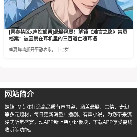
[青春禁区x声控颤栗]悬疑风暴！解锁《难言之隐》禁忌
档案：被囚禁在耳机里的三百道亡魂耳语
盛夏蝉鸣撕开平静表象，十七岁...
网站简介
蛙趣FM专注打造高品质有声内容，涵盖悬疑、言情、奇幻
等多元题材，每日更新海量广播剧、有声小说，为您带来沉
浸式听觉盛宴，现APP新上架小说板块，下载APP享受离线
收听等功能。