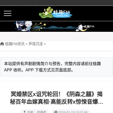
蛙趣FM有声剧预告与内容介绍
活动
下载APP
蛙趣FM资讯
>
声境沉浸
>
本站提供有声剧剧情简介与预告，完整内容请前往蛙趣
APP 收听。APP 下载方式见页面底部。
冥婚禁区x诅咒轮回！《阴森之囍》揭
秘百年血嫁真相·高能反转x惊悚音爆沉
浸式体验
作者： 蛙趣君
2026-01-19 10:01:46