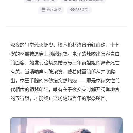
声境沉浸
583浏览
深夜的祠堂烛火摇曳，檀木棺材渗出暗红血珠，十七
岁的林囍被迫穿上刺绣嫁衣。电子蜡烛映出宾客青白
的面容，她发现这场冥婚竟与三年前姐姐的离奇死亡
有关。当唢呐声刺破浓雾，戴着傩面的郎从井底爬
出，林囍手腕的朱砂痣突然灼烧——那是林家女性代
代相传的诅咒印记，唯有在子夜交替时解开祠堂地宫
的五行锁，才能终止这场跨越百年的献祭轮回。