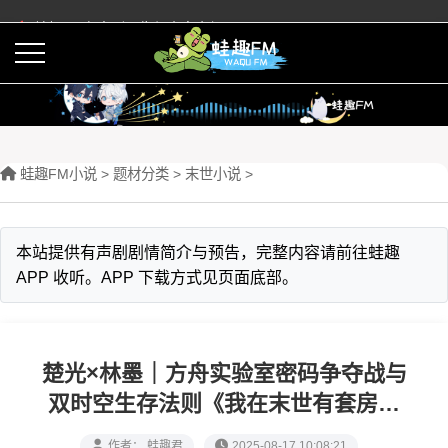
蛙趣FM有声剧预告与内容介绍
活动
下载APP
蛙趣FM小说
>
题材分类
>
末世小说
>
本站提供有声剧剧情简介与预告，完整内容请前往蛙趣
APP 收听。APP 下载方式见页面底部。
楚光×林墨｜方舟实验室密码争夺战与
双时空生存法则《我在末世有套房》
by晨星LL
作者： 蛙趣君
2025-08-17 10:08:21