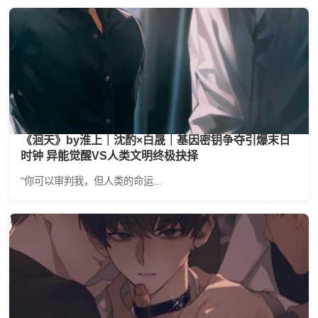
《洄天》by淮上｜沈酌×白晟｜基因密钥争夺引爆末日
时钟 异能觉醒VS人类文明终极抉择
"你可以审判我，但人类的命运...