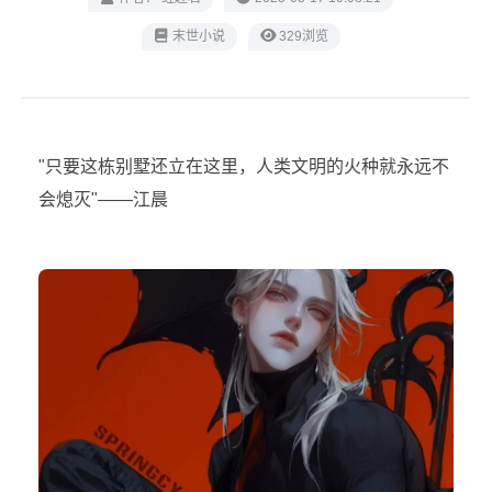
末世小说
329浏览
"只要这栋别墅还立在这里，人类文明的火种就永远不
会熄灭"——江晨