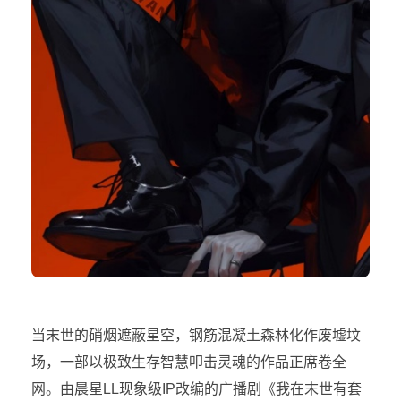
当末世的硝烟遮蔽星空，钢筋混凝土森林化作废墟坟
场，一部以极致生存智慧叩击灵魂的作品正席卷全
网。由晨星LL现象级IP改编的广播剧《我在末世有套