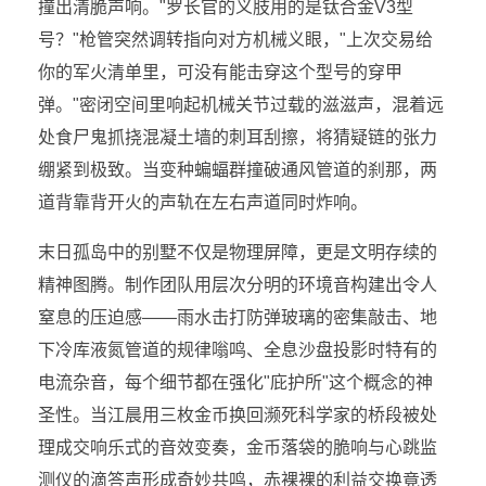
撞出清脆声响。"罗长官的义肢用的是钛合金V3型
号？"枪管突然调转指向对方机械义眼，"上次交易给
你的军火清单里，可没有能击穿这个型号的穿甲
弹。"密闭空间里响起机械关节过载的滋滋声，混着远
处食尸鬼抓挠混凝土墙的刺耳刮擦，将猜疑链的张力
绷紧到极致。当变种蝙蝠群撞破通风管道的刹那，两
道背靠背开火的声轨在左右声道同时炸响。
末日孤岛中的别墅不仅是物理屏障，更是文明存续的
精神图腾。制作团队用层次分明的环境音构建出令人
窒息的压迫感——雨水击打防弹玻璃的密集敲击、地
下冷库液氮管道的规律嗡鸣、全息沙盘投影时特有的
电流杂音，每个细节都在强化"庇护所"这个概念的神
圣性。当江晨用三枚金币换回濒死科学家的桥段被处
理成交响乐式的音效变奏，金币落袋的脆响与心跳监
测仪的滴答声形成奇妙共鸣，赤裸裸的利益交换竟透