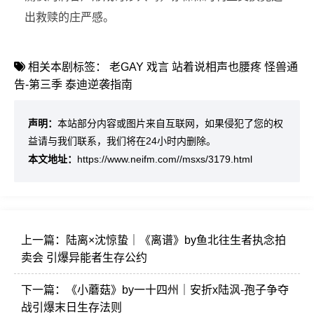
出救赎的庄严感。
相关本剧标签：
老GAY
戏言
站着说相声也腰疼
怪兽通
告-第三季
泰迪逆袭指南
声明：
本站部分内容或图片来自互联网，如果侵犯了您的权
益请与我们联系，我们将在24小时内删除。
本文地址：
https://www.neifm.com//msxs/3179.html
上一篇：
陆离×沈惊蛰｜《离谱》by鱼北往生者执念拍
卖会 引爆异能者生存公约
下一篇：
《小蘑菇》by一十四州｜安折x陆沨‌-孢子争夺
战引爆末日生存法则