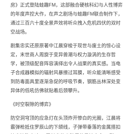
房》正式登陆蛙趣FM，这部融合硬核科幻与人性博弈
的年度声控大作，在声之剧场与蛙趣FM联合制作下，
通过三百六十度全景声效将听众拽入危机四伏的双时
空战场。
剧集忠实还原原著中江晨穿梭于现世与废土的惊心设
定，末世商人周旋于变异兽潮与权力漩涡的生存哲
学，被顶级配音阵容演绎出令人战栗的真实感。当电
子合成器模拟的辐射风暴擦过耳膜，听众能清晰感受
到防毒面具里逐渐急促的呼吸节奏，钢筋丛林深处变
异体的低吼仿佛就贴着后颈攀升。
《时空裂隙的博弈》
防空洞穹顶的应急灯在头顶炸开惨白的光圈，江晨将
霰弹枪抵住罗辰山的下颌线，子弹带垂落的金属搭扣