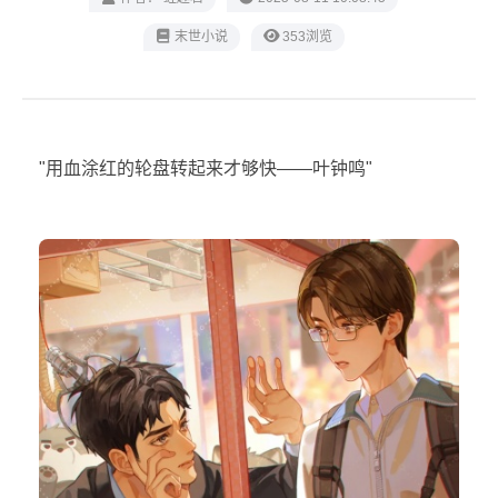
末世小说
353浏览
"用血涂红的轮盘转起来才够快——叶钟鸣"