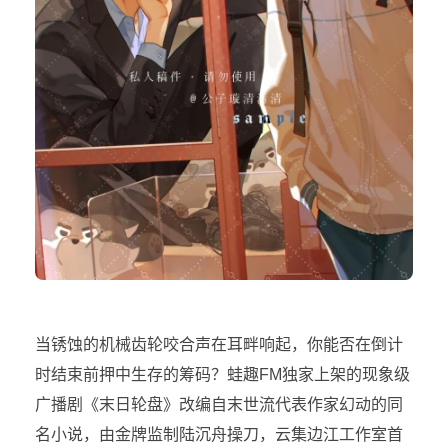
当锈蚀的机械齿轮咬合声在耳畔响起，你能否在倒计
时结束前押中生存的筹码？蛙趣FM独家上架的现象级
广播剧《末日轮盘》改编自末世流代表作家幻动的同
名小说，由金牌监制陆沉舟操刀，云集边江工作室首