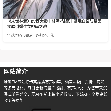
《末世林满》by西大秦｜林满×陆沉｜基地血案与基因
实验引爆生存密码之战
"当大地吞没最后一座灯塔，我...
网站简介
蛙趣FM专注打造高品质有声内容，涵盖悬疑、言情、奇幻
等多元题材，每日更新海量广播剧、有声小说，为您带来沉
浸式听觉盛宴，现APP新上架小说板块，下载APP享受离线
收听等功能。