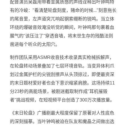
配音演员吴磊用带着金属质感的声线诠释出叶钟鸣特
有的冷峻："看清楚轮盘刻度，赌命的时候..."刻意拖长
的尾音里，左声道突兀响起钢索绷断的锐鸣。当立体
环绕的爆破音效淹没听觉的瞬间，叶钟鸣那句裹着血
腥气的"该压注了"穿透音墙，将末世生存的残酷法则
凿进每个听众的太阳穴。
制作团队采用ASMR收音技术收录真实枪械拆解声，
在轮盘转动场景叠加了七层环境音轨。当变异体利爪
划过金属护栏的尖锐刮擦声从头顶掠过，即便最资深
的末日题材爱好者也会下意识缩紧肩膀。这场持续11
分23秒的高能场景，被剧迷截取制作成"耳机摧毁
者"挑战视频，在短视频平台创造了300万次播放量。
《末日轮盘》广播剧最大程度保留了原著对人性底色
的深刻描摹。当叶钟鸣被迫在队友和魔晶之间做出选