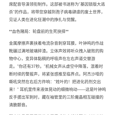
席配音导演领衔制作。这部被书迷称为"基因锁版大逃
杀"的作品，将带您穿越到孢子病毒肆虐的废土世界，
见证人类在进化狂潮中的挣扎与觉醒。
**血色赌局：轮盘前的生死抉择**
金属摩擦声裹挟着电流杂音刺穿耳膜，叶钟鸣的作战
靴碾过满地玻璃碎渣。立体声效将听众拽入破败的购
物中心，变异体黏稠的呼吸声在左右声道交替游
走。"你还有37秒。"机械女声从虚空中降落，混着时
断时续的警报声，将紧张感推至临界点。阿杰沙哑的
嘶吼突然在右后方炸响："姓叶的！把进化药剂交出
来！" 耳机里传来液体晃动的细微响动——这是叶钟鸣
反手拔出军刺时，藏在袖管里的三阶魔晶相互碰撞的
清脆颤音。