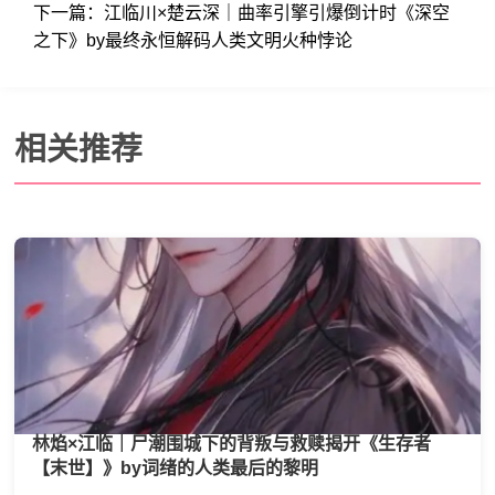
下一篇：
江临川×楚云深｜曲率引擎引爆倒计时《深空
之下》by最终永恒解码人类文明火种悖论
相关推荐
林焰×江临｜尸潮围城下的背叛与救赎揭开《生存者
【末世】》by词绪的人类最后的黎明