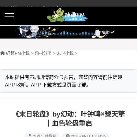
蛙趣FM有声剧预告与内容介绍
活动
下载APP
蛙趣FM小说
>
题材分类
>
末世小说
>
本站提供有声剧剧情简介与预告，完整内容请前往蛙趣
APP 收听。APP 下载方式见页面底部。
《末日轮盘》by幻动：叶钟鸣×黎天擎
｜血色轮盘重启
作者： 蛙趣君
2025-08-11 10:08:45