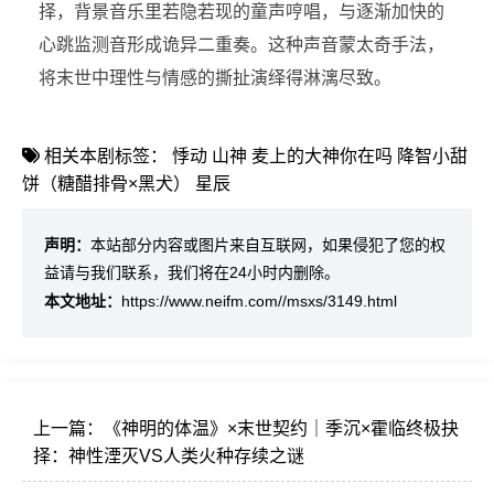
择，背景音乐里若隐若现的童声哼唱，与逐渐加快的
心跳监测音形成诡异二重奏。这种声音蒙太奇手法，
将末世中理性与情感的撕扯演绎得淋漓尽致。
相关本剧标签：
悸动
山神
麦上的大神你在吗
降智小甜
饼（糖醋排骨×黑犬）
星辰
声明：
本站部分内容或图片来自互联网，如果侵犯了您的权
益请与我们联系，我们将在24小时内删除。
本文地址：
https://www.neifm.com//msxs/3149.html
上一篇：
《神明的体温》×末世契约｜季沉×霍临终极抉
择：神性湮灭VS人类火种存续之谜