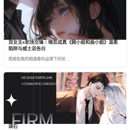
双女主x职场交锋｜暗恋成真《顾小姐和曲小姐》温柔
陷阱与威士忌告白
雨夜街角的相遇像命运埋下的伏...
顽石