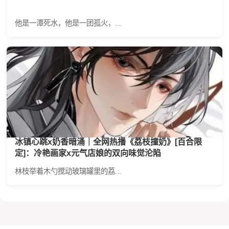
他是一潭死水，他是一团孤火，...
冰镇心跳x奶香暗涌｜全网热播《荔枝撞奶》[百合限
定]：冷艳画家x元气店娘的双向味觉沦陷
林枝举着木勺搅动玻璃罐里的荔...