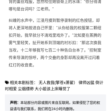
背的蕾丝戏服，忽然咬住她锁骨上的水珠："你分得清
哪句是台词吗？江老师。"
纠缠的水声中，江浸月摸到暂停录制的红色按钮，却
将人更深地按进自己怀里："从你给我的校服第二颗纽
扣开始，我早就分不清戏里戏外了。"沈知夏在蒸腾的
雾气里轻笑，扯开她系到顶端的衬衫扣："那这次换我
当攻，十二年够我写七百二十种告白台本了。"控制室
传来导演的惊呼，两个交叠的身影却再没离开过闪着
红灯的收音麦。
相关本剧标签：
无人救我(擎苍x萧翟）
律师凶猛
倒计
时相爱
尘烟缥缈
大小姐该上床睡觉了
声明：
本站部分内容或图片来自互联网，如果侵犯了您的权
益请与我们联系，我们将在24小时内删除。