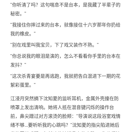
"你听清了吗？这句喘息不是台本，是我藏了半辈子的
秘密。"
"我接住你摔过来的台本，就像接住十六岁那年你扔给
我的橡皮。"
"别在戏里叫我宝贝，下了戏又装作不熟。"
"你总说我的眼泪是演的，怎么不看看你手里的台本在
发抖？"
"这次杀青宴要是再逃跑，我就把告白混进下一期的花
絮彩蛋里。"
江浸月突然摘下沈知夏的监听耳机，金属外壳撞在防
喷罩上发出清响。她将人抵在混音键闪烁的操作台
前，鼻尖蹭过对方滚烫的脸颊："导演说这段浴室戏情
绪不够...要听听我的心跳吗？"沈知夏的指尖陷进她后