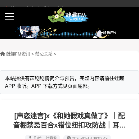
蛙趣FM有声剧预告与内容介绍
活动
下载APP
蛙趣FM资讯
>
禁忌关系
>
本站提供有声剧剧情简介与预告，完整内容请前往蛙趣
APP 收听。APP 下载方式见页面底部。
[声恋迷宫]x《和她假戏真做了》｜配
音棚禁忌百合x错位纽扣攻防战｜耳麦
情潮十二重奏
作者： 蛙趣君
2026-02-18 09:02:49