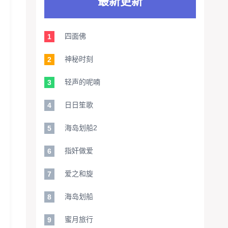
最新更新
四面佛
1
神秘时刻
2
轻声的呢喃
3
日日笙歌
4
海岛划船2
5
指奸做爱
6
爱之和旋
7
海岛划船
8
蜜月旅行
9