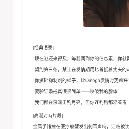
[经典语录]
"现在逃还来得及，等我闻到你的信息素，你就再也
"契约第三条，禁止在发情期用匕首抵着丈夫的动
"你撕碎抑制剂的样子，比Omega发情时更疯狂
"要验证婚戒真假很简单——咬破我的腺体"
"我们都在深渊里钓月亮，但你连钓钩都淬着毒"
[高潮对峙片段]
金属手铐撞在医疗舱壁发出刺耳声响，江临被