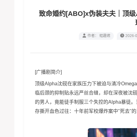
致命婚约[ABO]x伪装夫夫｜顶
作者： 蛙趣君
2026-0
[广播剧简介]
顶级Alpha沈砚在家族压力下被迫与清冷Om
临后颈的抑制贴永远严丝合缝，却在深夜被沈砚
的男人，竟能徒手制服三个失控的Alpha暴
存撕开血色过往：十年前军校爆炸案中"死去"