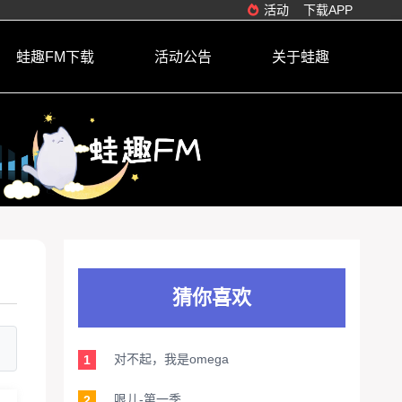
活动
下载APP
蛙趣FM下载
活动公告
关于蛙趣
猜你喜欢
对不起，我是omega
1
哏儿-第一季
2