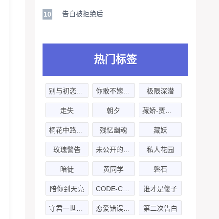
告白被拒绝后
10
热门标签
别与初恋死磕
你敢不嫁我-下
极限深潜
走失
朝夕
藏娇-贾诩X小K
桐花中路私立协济医院怪谈
残忆幽魂
藏妖
玫瑰警告
未公开的新闻手记
私人花园
暗徒
黄同学
磐石
陪你到天亮
CODE-Chapter
谁才是傻子
守君一世-第一季
恋爱错误宝典
第二次告白