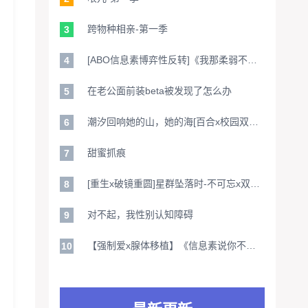
跨物种相亲-第一季
3
[ABO信息素博弈性反转]《我那柔弱不能的Alpha丈夫》x病弱攻伪装日记先婚后爱陷阱
4
在老公面前装beta被发现了怎么办
5
潮汐回响她的山，她的海[百合x校园双女主救赎向]：当优等生与美术生跨越山海相拥
6
甜蜜抓痕
7
[重生x破镜重圆]星群坠落时-不可忘x双向救赎《不可忘》
8
对不起，我性别认知障碍
9
【强制爱x腺体移植】《信息素说你不单纯》ABO广播剧×伪骨科陷阱×雪松与蓝焰信息素博弈战
10