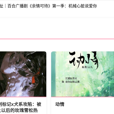
拉扯｜百合广播剧《余情可待》第一季：机械心脏说爱你
制标记x犬系攻陷：被
动情
上以后的玫瑰雪松热