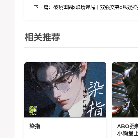
下一篇：
破镜重圆x职场迷局｜双强交锋x悬疑
相关推荐
染指
ABO强
小狗爱