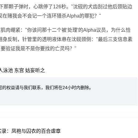
挡下那颗子弹时，心跳停了126秒。"沈砚的犬齿刮过他后颈贴边
在赌我会不会记一个连环猎杀Alpha的罪犯？"
肉绷紧："你该问那十二个被'处理'的Alpha议员，为什么恰
翻身反制，针管里的透明液体悬在沈砚颈侧："最后三支信息素
要验证我是不是你要找的亡灵吗？"
人泳池
东宫
姑妄听之
您的权益请与我们联系，我们将在24小时内删除。
实录：凤袍与囚衣的百合虐章