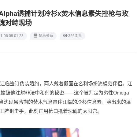
级Alpha诱捕计划冷杉x焚木信息素失控枪与玫
瑰对峙现场
1-06 09:01:23
禁忌关系
326浏览
ega江临签订伪装婚约，两人戴着假面在名利场扮演模范伴侣。江
撞破他注射非法中和剂的秘密——这个被判定为劣性Omega
徒。当沈砚易感期的焚木气息裹住江临的冷杉信息素，演出来的温
的王牌狙击手，此刻正用枪口抵着沈砚的太阳穴。