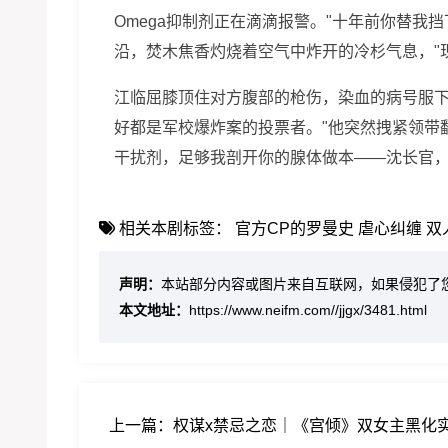
Omega抑制剂正在滴滴报警。"十年前你替我
沿，焚木焦香灼烧着空气中炸开的冷杉气息，"现
江临屈膝顶住对方腹部的枪伤，染血的病号服下肌
好都是军校爆炸案的投票者。"他突然拽紧领带
干扰剂，足够我剖开你的腺体做本——沈长官，
相关本剧标签：
官方CP的罗曼史
虐心纠缠
双
声明：
本站部分内容或图片来自互联网，如果侵犯了
本文地址：
https://www.neifm.com//jjgx/3481.html
上一篇：
权谋x禁忌之恋｜《宫倾》双女主黑化