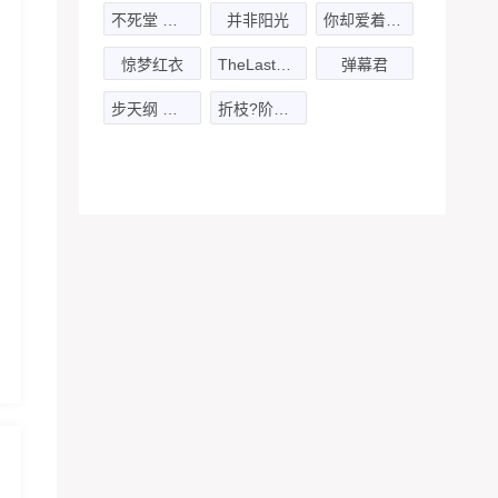
不死堂 卷一
并非阳光
你却爱着一个他
惊梦红衣
TheLastQuestion最后的问题
弹幕君
步天纲 第一季
折枝?阶下囚-擦肩而过x暮清池