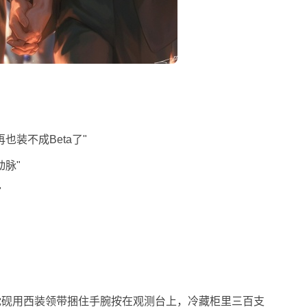
装不成Beta了"
脉"
"
沈砚用西装领带捆住手腕按在观测台上，冷藏柜里三百支