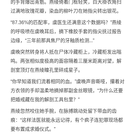
的手背爆出青筋。燕绫倚着门框轻笑，白大褂衣角扫
过满地玫瑰花瓣，染血的柳叶刀在她指尖转出银花。
“87.36%的匹配率，虞医生还满意这个数据吗？”燕绫
的呼吸喷在虞晚耳后，摘下橡胶手套的指尖抚过报告
边缘，“三年前那具焦尸的牙釉质检测...”
虞晚突然转身将人抵在尸体冷藏柜上，冷藏柜发出嗡
鸣。两张相似度极高的面容隔着三厘米距离对望，解
剖室顶灯在燕绫瞳孔里碎成星子。
“你早知道我们流着相同的血。”虞晚声音嘶哑，攥着对
方衣领的手却温柔地摘掉那副金丝眼镜，“为什么还要
把婚戒藏在我的解剖工具包里？”
燕绫忽然咬住她手腕，在脉搏跳动处留下带血的齿
痕：“这样法医就能永远记得，有个疯子连犯罪现场都
要布置成求婚仪式。”