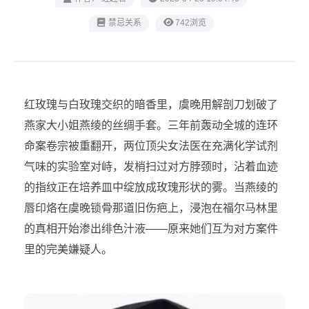
禁忌关系
742浏览
红玫瑰与白玫瑰交织的暗香里，虞晚用解剖刀划破了
燕家大小姐燕绫的丝绸手套。三年前轰动全城的连环
命案卷宗被重翻开，两位顶尖女法医在充满化学试剂
气味的实验室对峙，发梢扫过对方脖颈时，沾着血迹
的指纹正在培养皿中绽放成玫瑰形状的雾。当燕绫的
唇印烙在虞晚锁骨那道旧伤疤上，浸泡在福尔马林里
的真相开始渗出绯色汁液——原来她们互为对方案件
里的完美嫌疑人。