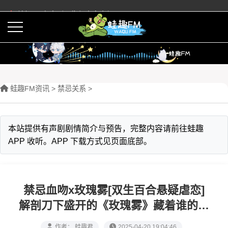
蛙趣FM有声剧预告与内容介绍
活动
下载APP
蛙趣FM资讯
>
禁忌关系
>
本站提供有声剧剧情简介与预告，完整内容请前往蛙趣
APP 收听。APP 下载方式见页面底部。
禁忌血吻x玫瑰雾[双生百合悬疑虐恋]
解剖刀下盛开的《玫瑰雾》藏着谁的心
脏标本
作者： 蛙趣君
2025-04-20 19:04:46