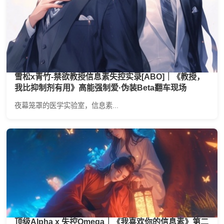
雪松x青竹-禁欲教授信息素失控实录[ABO]｜《教授，
我比抑制剂有用》高能强制爱·伪装Beta翻车现场
夜幕笼罩的医学实验室，信息素...
顶级Alpha x 失控Omega｜《我喜欢你的信息素》第二