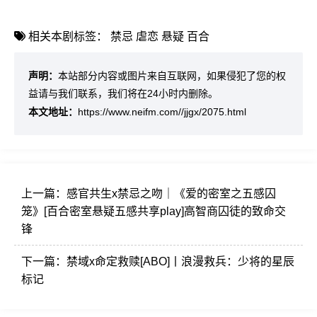
相关本剧标签：
禁忌
虐恋
悬疑
百合
声明：
本站部分内容或图片来自互联网，如果侵犯了您的权
益请与我们联系，我们将在24小时内删除。
本文地址：
https://www.neifm.com//jjgx/2075.html
上一篇：
感官共生x禁忌之吻｜《爱的密室之五感囚
笼》[百合密室悬疑五感共享play]高智商囚徒的致命交
锋
下一篇：
禁域x命定救赎[ABO]丨浪漫救兵：少将的星辰
标记