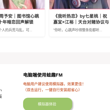
×周予安｜图书馆心跳
《我听热恋》by七星桃｜祝
S十年暗恋回声解锁
嘉宜×江裕｜天台对赌协议与
声》by碗泱｜双声
十年之约 揭秘暗恋成真背后
个人的兵荒马乱，可...
"你听，心跳声吵得整条街都听...
密码
的致命抉择
电脑端使用蛙趣FM
电脑用户建议使用模拟器，效果更佳！
（双击运行，一键自行安装超省心）
小
板
模拟器体验