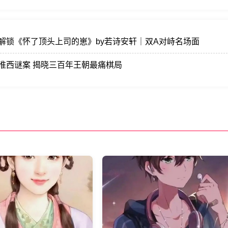
解锁《怀了顶头上司的崽》by若诗安轩｜双A对峙名场面
淮西谜案 揭晓三百年王朝最痛棋局