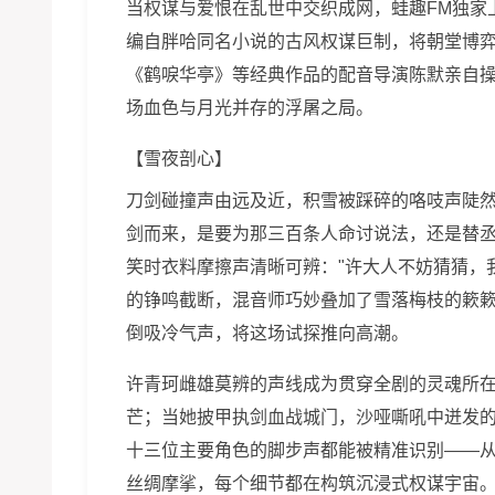
当权谋与爱恨在乱世中交织成网，蛙趣FM独家
编自胖哈同名小说的古风权谋巨制，将朝堂博
《鹤唳华亭》等经典作品的配音导演陈默亲自
场血色与月光并存的浮屠之局。
【雪夜剖心】
刀剑碰撞声由远及近，积雪被踩碎的咯吱声陡然
剑而来，是要为那三百条人命讨说法，还是替丞
笑时衣料摩擦声清晰可辨："许大人不妨猜猜，我腰
的铮鸣截断，混音师巧妙叠加了雪落梅枝的簌簌
倒吸冷气声，将这场试探推向高潮。
许青珂雌雄莫辨的声线成为贯穿全剧的灵魂所
芒；当她披甲执剑血战城门，沙哑嘶吼中迸发的
十三位主要角色的脚步声都能被精准识别——
丝绸摩挲，每个细节都在构筑沉浸式权谋宇宙