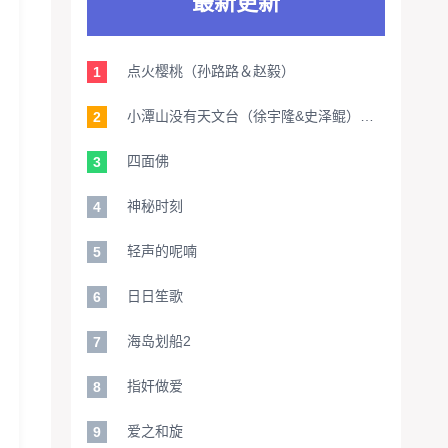
最新更新
点火樱桃（孙路路＆赵毅）
1
小潭山没有天文台（徐宇隆&史泽鲲）【旁白：家明】
2
四面佛
3
神秘时刻
4
轻声的呢喃
5
日日笙歌
6
海岛划船2
7
指奸做爱
8
爱之和旋
9