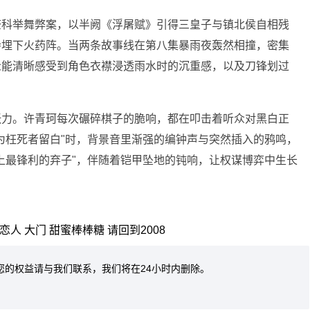
查科举舞弊案，以半阙《浮屠赋》引得三皇子与镇北侯自相残
寺埋下火药阵。当两条故事线在第八集暴雨夜轰然相撞，密集
众能清晰感受到角色衣襟浸透雨水时的沉重感，以及刀锋划过
张力。许青珂每次碾碎棋子的脆响，都在叩击着听众对黑白正
为枉死者留白"时，背景音里渐强的编钟声与突然插入的鸦鸣，
上最锋利的弃子"，伴随着铠甲坠地的钝响，让权谋博弈中生长
恋人
大门
甜蜜棒棒糖
请回到2008
您的权益请与我们联系，我们将在24小时内删除。