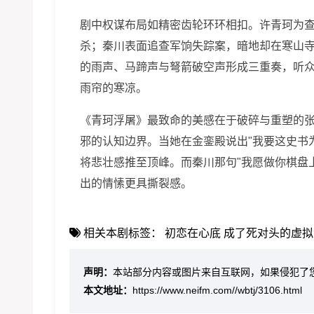
剧中权谋布局如精密齿轮环环相扣。许青珂为
杀；秦川表面追查军饷失踪案，暗地却在寒山
的雨声、马蹄声与弩箭破空声形成三重奏，听
雨帘的寒凉。
《青珂浮屠》最致命的美感在于破碎与重塑的
邪的认知边界。当她在金銮殿说出"我要这史书
将悲壮感推至顶峰。而秦川那句"我愿做你棋盘
出的情愫更具撕裂感。
相关本剧标签：
初恋在心底
成了死对头的虚拟
声明：
本站部分内容或图片来自互联网，如果侵犯了
本文地址：
https://www.neifm.com//wbtj/3106.html