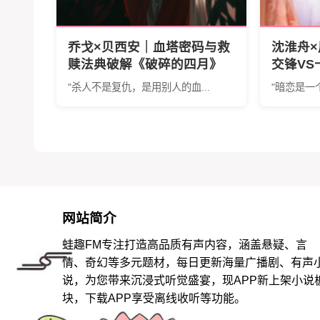
乔戈×贝西安｜血塔密码与救
沈淮舟
赎法典破解《破碎的四月》
交锋V
by卡达莱｜的人性困局
《暗恋回
"杀人不是复仇，是用别人的血...
"暗恋是一
道虐恋
网站简介
蛙趣FM专注打造高品质有声内容，涵盖悬疑、言
情、奇幻等多元题材，每日更新海量广播剧、有声
说，为您带来沉浸式听觉盛宴，现APP新上架小说
块，下载APP享受离线收听等功能。