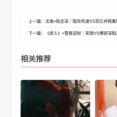
上一篇：
沈逸×陆言深｜隐孕风波VS百亿并购案
下一篇：
《庶人》×雪夜诏狱｜宋简VS傅容深陷
相关推荐