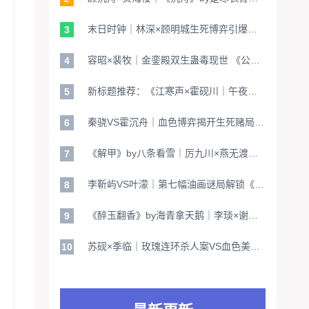
末日时钟｜林深×顾明城生死博弈引爆《重生之后》by黄山山山山山｜文明重启终极倒计时
3
容昭×裴牧｜金銮殿双生蛊毒现世 《公主为尊》引爆朝堂谍影终极悬念
4
新标题推荐：《江寒声×霍砚川｜午夜焚心计中计解锁听话未公开的百乐门绝杀档案》
5
秦骁VS霍沉舟｜血色博弈揭开生死赌局《娇软美人》by藤萝为枝｜极致救赎美学碰撞
6
《解甲》by八条看雪｜厉九川×燕无渡｜碎玉诏掀王权乱局 佛珠断尽照见双生孽缘
7
李靳屿VS叶濛｜第七幅油画谜局解锁《深情眼》by耳东兔子｜致命美学与跨纬度追凶
8
《醉玉翻香》by海青拿天鹅｜李琰×谢珩｜玉玺谜案背后的双向救赎，真相与权谋的致命交锋
9
苏砚×季临｜玫瑰连环杀人案VS血色美学巅峰解码《双花》by奶糖不知春不加糖｜犯罪侧写师终极对决
10