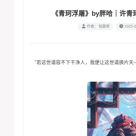
《青珂浮屠》by胖哈｜许青
作者： 蛙趣君
2025-0
"若这世道容不下干净人，我便让这世道换片天