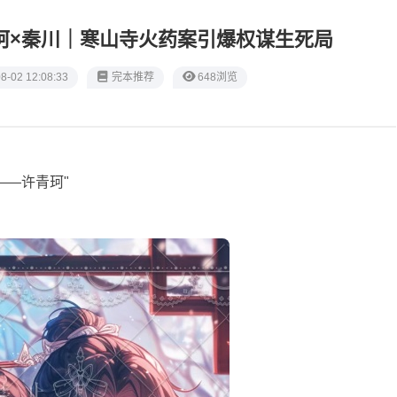
珂×秦川｜寒山寺火药案引爆权谋生死局
8-02 12:08:33
完本推荐
648浏览
——许青珂"