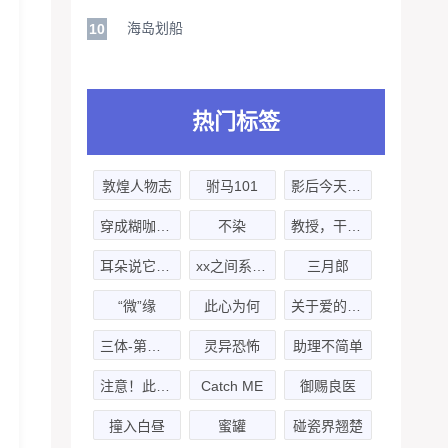
海岛划船
10
热门标签
敦煌人物志
驸马101
影后今天也超甜
穿成糊咖明星后把渣男气死
不染
教授，干了这杯绿茶
耳朵说它想认识你-猹儿×越千山
xx之间系列剧
三月郎
“微”缘
此心为何
关于爱的两三事
三体-第一季
灵异恐怖
助理不简单
注意！此处亦危
Catch ME
御赐良医
撞入白昼
蜜罐
碰瓷界翘楚