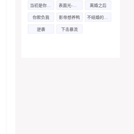
当初是你要分手
表面光-第一季
离婚之后
你欺负我
影帝想养鸭
不结婚的人都该死
逆袭
下击暴流