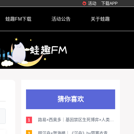
活动
下载APP
蛙趣FM下载
活动公告
关于蛙趣
猜你喜欢
路易×西奥多｜基因禁区生死博弈×人类火种存亡之战揭秘《原始再来》by月下桑
1
顾沉舟×贺海楼｜《沉舟》by楚寒衣青｜血色棋局中的致命解药
2