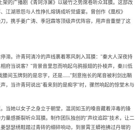
上架的广播剧《青珂浮屠》以破竹之势席卷听众耳膜。这部改
弈、江湖恩怨与人性挣扎熔铸成听觉盛宴。曾创作《凰权》
操刀，携手姜广涛、季冠霖等顶级声优阵容，用声音重塑了这
停滞。许青珂清冷的声线裹着寒风刺入耳膜："秦大人深夜持
相府当说客？"背景音里忽而响起乌鸦振翅的扑棱声，秦川低
间玉牌刻的是忠字，还是......"刻意拖长的尾音被利剑出鞘
声，当许青珂说出"看来刻的是痴字"时，骤然响起的惊堂木与
在。当她以女子之身立于朝堂，温润如玉的嗓音藏着淬毒的锋
力量感撕裂听众耳膜。制作团队独创的"声纹追踪"技术，让二
从姜瑟瑟绣鞋踏过青砖的细碎响动，到景霄王蟒袍拂过丹墀的
。