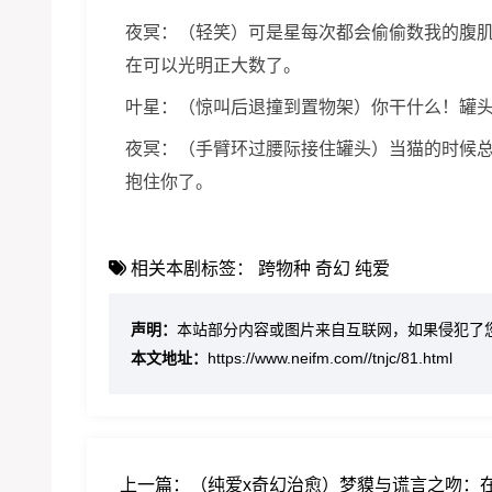
夜冥：（轻笑）可是星每次都会偷偷数我的腹肌。
在可以光明正大数了。
叶星：（惊叫后退撞到置物架）你干什么！罐
夜冥：（手臂环过腰际接住罐头）当猫的时候总被
抱住你了。
相关本剧标签：
跨物种
奇幻
纯爱
声明：
本站部分内容或图片来自互联网，如果侵犯了
本文地址：
https://www.neifm.com//tnjc/81.html
上一篇：
（纯爱x奇幻治愈）梦貘与谎言之吻：在