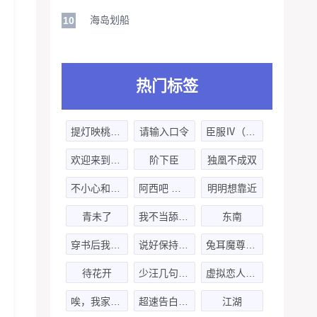
海岛划船
10
热门标签
提灯映桃花第一季
请输入口令
臣服Ⅳ（赵成晨x木头）
欢迎来到噩梦游戏
阶下臣
独凰不成双
不小心和死对头分一个宿舍了
阿西吧 小菊花！
明明想靠近
青未了
我不当舔狗好多年
东南
穿书后我成了反派的绯闻对象-第三季
说好保持距离的呢
兔耳魔尊他恃宠而骄
待花开
少汪几句-第二季
虚拟恋人计划
唉，我家的孩子-第二季
超速告白已签收
江湖