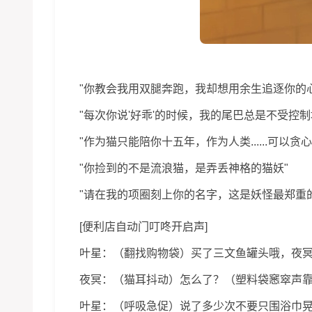
"你教会我用双腿奔跑，我却想用余生追逐你的心
"每次你说'好乖'的时候，我的尾巴总是不受控制
"作为猫只能陪你十五年，作为人类......可以贪
"你捡到的不是流浪猫，是弄丢神格的猫妖"
"请在我的项圈刻上你的名字，这是妖怪最郑重
[便利店自动门叮咚开启声]
叶星：（翻找购物袋）买了三文鱼罐头哦，夜冥要不
夜冥：（猫耳抖动）怎么了？（塑料袋窸窣声
叶星：（呼吸急促）说了多少次不要只围浴巾