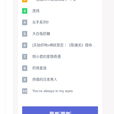
连线
3
左手系列9
4
大白兔奶糖
5
[天劫炽吻x神妖禁恋｜《陈塘关》宿命回响：在诛仙台尽头说爱你]
6
短小君的爱情奇遇
7
炽夜星途
8
热情的日本男人
9
You’re always in my eyes
10