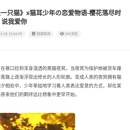
一只猫》x猫耳少年の恋爱物语-樱花落尽时
说我爱你
4-20 19:04:55
甜虐剧场
345浏览
星在巷口捡到浑身湿透的黑猫夜冥。当夜冥为保护她被货车撞
沥青路上逐渐浮现出修长的人形轮廓。变成人类的夜冥拥有猫
朝夕相处中，少年笨拙地学习着人类表达爱意的方式，却在某
—原来他们的羁绊远比想象中更早开始。