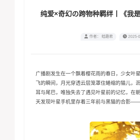
纯爱×奇幻の跨物种羁绊丨《我是
作者： 蛙趣君
2025-0
广播剧发生在一个飘着樱花雨的春日，少女叶
飞的瞬间，月光穿透云层笼罩住蜷缩的猫儿，
耳与尾巴，唯独失去了遇见叶星前的记忆，在
天发现叶星手机里存着三年前与黑猫的合影—