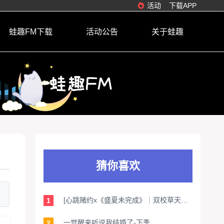
活动
下载APP
蛙趣FM下载
活动公告
关于蛙趣
猜你喜欢
[心跳赌约x《盛夏未完成》｜双校草天台对峙引爆暗恋真相｜猫耳发箍x带血绷带禁忌缠绕｜游泳馆心跳混响收藏夹更]
1
一觉醒来听说我结婚了-下季
2