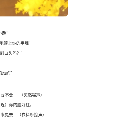
跳"
地缠上你的手腕"
心到白头吗？"
的婚约"
要......（突然噤声）
靠近）你的脸好红。
晃来晃去！（衣料摩擦声）