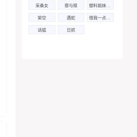
采桑女
罪与赎
塑料姐妹花二三事
架空
遇蛇
借我一点可爱
话狐
日抓