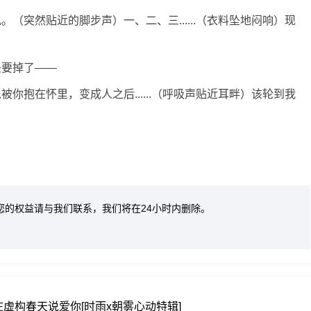
（突然贴近的脚步声）一、二、三......（衣料坠地闷响）现
头要掉了——
你抱在怀里，变成人之后......（呼吸声贴近耳畔）该轮到我
您的权益请与我们联系，我们将在24小时内删除。
虚构春天说爱你[时雨x朝雾心动特辑]