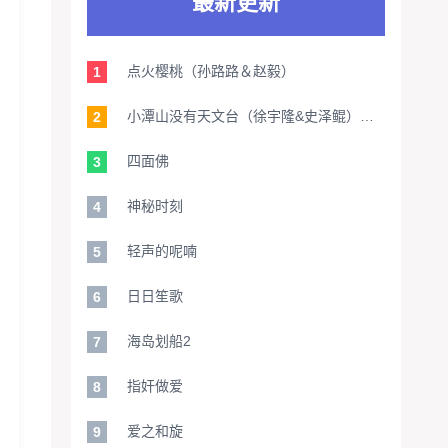
最新更新
点火樱桃（孙路路＆赵毅）
1
小潭山没有天文台（徐宇隆&史泽鲲）【旁白：家明】
2
四面佛
3
神秘时刻
4
轻声的呢喃
5
日日笙歌
6
海岛划船2
7
指奸做爱
8
爱之和旋
9