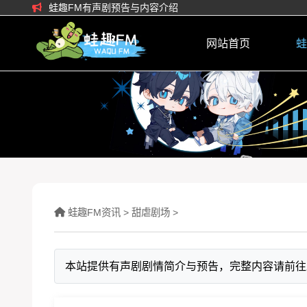
蛙趣FM有声剧预告与内容介绍
网站首页
蛙
蛙趣FM资讯
>
甜虐剧场
>
本站提供有声剧剧情简介与预告，完整内容请前往蛙趣