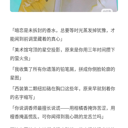
「暗恋是未拆封的香水，总要等时光蒸发掉犹豫，才
能闻到前调里藏着的真心」
「美术馆穹顶的星空投影，原来是你用三年时间攒下
的萤火虫」
「我收集了所有你遗落的铅笔屑，拼成你侧脸轮廓的
星图」
「西装第二颗纽扣硌在胸口这些年，原来早就刻着你
的名字缩写」
「你说调香师最擅长说谎——用柑橘香掩饰苦涩，用
檀香掩盖慌乱，可你闻得到我心跳的龙舌兰吗」