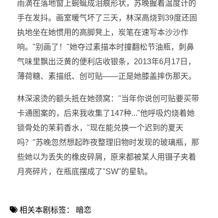
雨滴在落地窗上蜿蜒成泪痕形状，苏晚握着温度计的
手在发抖。画室暖气坏了三天，林深高烧到39度还固
执地坐在她惯用的高脚凳上，炭笔在速写本沙沙作
响。"别画了！"她夺过素描本时撞翻松节油瓶，刺鼻
气味里飘出泛黄的便利店收银条，2013年6月17日，
薄荷糖、素描纸、创可贴——正是她膝盖摔伤那天。
林深滚烫的额头抵在她颈窝："当年你说创可贴要买带
卡通图案的，后来我收集了147种..."他呼吸灼烧着她
锁骨处的茉莉香水，"现在能兑换一个迟到的夏天
吗？"苏晚忽然想起昨夜整理旧物时发现的玻璃瓶，那
些她以为丢失的橡皮碎屑，原来都被某人用镊子夹着
月亮碎片，在瓶底摆成了"SW"的星轨。
相关本剧标签：
暗恋