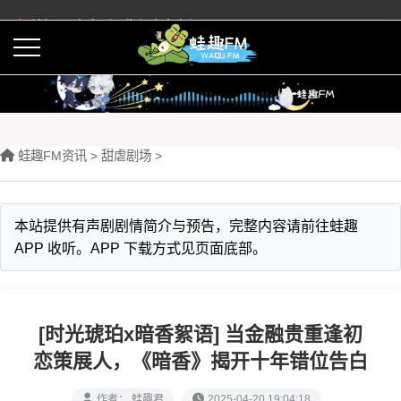
蛙趣FM有声剧预告与内容介绍
活动
下载APP
蛙趣FM资讯
>
甜虐剧场
>
本站提供有声剧剧情简介与预告，完整内容请前往蛙趣
APP 收听。APP 下载方式见页面底部。
[时光琥珀x暗香絮语] 当金融贵重逢初
恋策展人，《暗香》揭开十年错位告白
作者： 蛙趣君
2025-04-20 19:04:18