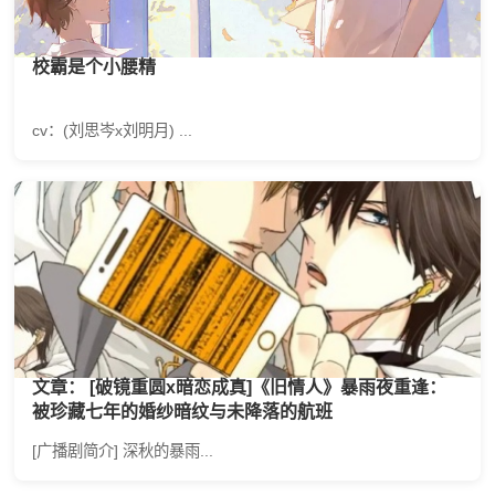
校霸是个小腰精
cv：(刘思岑x刘明月) ...
文章： [破镜重圆x暗恋成真]《旧情人》暴雨夜重逢：
被珍藏七年的婚纱暗纹与未降落的航班
[广播剧简介] 深秋的暴雨...