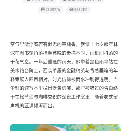
甜虐剧场
928浏览
空气里漂浮着若有似无的茉莉香，就像十七岁那年林
深在图书馆角落撞翻苏晚的素描本时，画纸间抖落的
干花气息。十年后重逢的雨天，他举着黑色雨伞站在
美术馆台阶上，西装革履的金融精英与背着画箱的年
轻策展人四目相对，时光仿佛被雨水冲刷得透明。当
尘封的速写本里掉出泛黄信笺，那些被错过的告白终
于在松节油与咖啡交织的深夜工作室里，随着老式留
声机的蓝调倾泻而出。