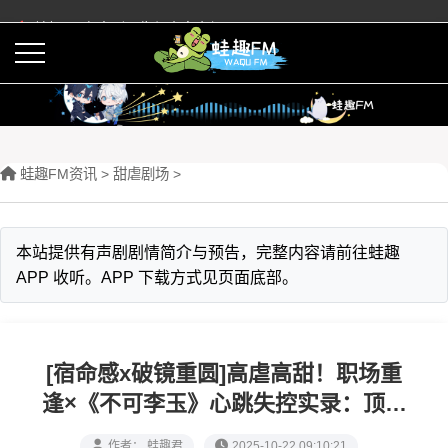
蛙趣FM有声剧预告与内容介绍
活动
下载APP
蛙趣FM资讯
>
甜虐剧场
>
本站提供有声剧剧情简介与预告，完整内容请前往蛙趣
APP 收听。APP 下载方式见页面底部。
[宿命感x破镜重圆]高虐高甜！职场重
逢×《不可李玉》心跳失控实录：顶楼
玻璃幕墙后的七年暗恋终曝光
作者： 蛙趣君
2025-10-22 09:10:21