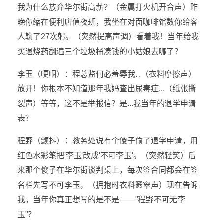
我为什么放弃华尔街高薪？（金属打火机开合声）昨
晚你缩在便利店值夜班，我坐在对面咖啡馆数你给客
人鞠了27次躬。（突然提高声调）看着我！当年给我
买退烧药翻遍三个垃圾桶凑钱的小姑娘去哪了？
李玉（哽咽）：程总监何必羞辱我...（衣料摩擦声）
放开！你根本不知道那年我妈查出尿毒症...（纸张撕
裂声）等等，这不是举报信？是...我当年的退学申请
表？
程野（颤抖）：教务处说有个傻子偷了退学申请，用
红色水彩笔把'李玉'改成'不可李玉'。（突然轻笑）后
来那个傻子在华尔街谈判桌上，每次签合同都会在签
名栏先写不可李玉。（拥抱时衣料窸窣声）现在告诉
我，当年你真正想写的是不是——"程野不可无李
玉"？