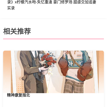
录》x柠檬汽水吻-失忆重逢 豪门修罗场 甜虐交加追妻
实录
相关推荐
精神康复指北