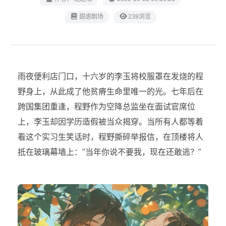
甜虐剧场
238浏览
雨夜便利店门口，十六岁的李玉将校服罩在发烧的程
野身上，从此成了他贫瘠生命里唯一的光。七年后在
跨国集团重逢，程野作为空降总监坐在面试官席位
上，李玉却因学历造假被当众揭穿。当所有人都等着
看这个实习生笑话时，程野撕碎举报信，在顶楼将人
抵在玻璃幕墙上："当年你说不要我，现在还敢逃？"