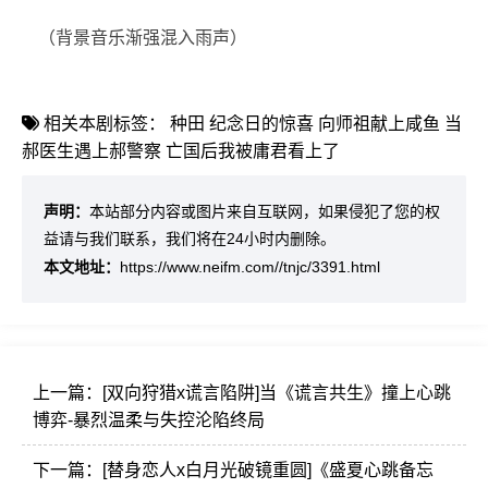
（背景音乐渐强混入雨声）
相关本剧标签：
种田
纪念日的惊喜
向师祖献上咸鱼
当
郝医生遇上郝警察
亡国后我被庸君看上了
声明：
本站部分内容或图片来自互联网，如果侵犯了您的权
益请与我们联系，我们将在24小时内删除。
本文地址：
https://www.neifm.com//tnjc/3391.html
上一篇：
[双向狩猎x谎言陷阱]当《谎言共生》撞上心跳
博弈-暴烈温柔与失控沦陷终局
下一篇：
[替身恋人x白月光破镜重圆]《盛夏心跳备忘