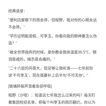
经典语录：
"便利店屋檐下的雨会停，但程野，我对你的心跳永远
不会停。"
"学历证明能造假，可李玉，你看向我的眼神要怎么伪
造？"
"被全世界抛弃的时候，是你教会我体温是36.5℃，眼
泪是咸的，暗恋是会痛的。"
"二十六层的风很大，但足够让我听清——七年前你
说'不可李玉'，现在我要补上后半句'不可无你'。"
[玻璃碎裂声混着急促呼吸]
程野（沙哑）：知道这七年我怎么过来的吗？每天盯
着集团校招名单，把每个叫李玉的简历翻烂。你以为