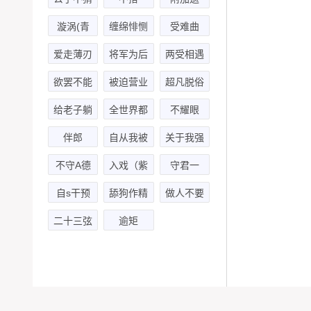
产-第一
漩涡(青
缠绵悱恻
受难曲
季
渡×林逸
passion
爱走薄刃
将军为后
两受相遇
诺)
欲罢不能
被迫营业
超凡脱俗
(风允之×
给老子躺
全世界都
不耀眼
小苒)-第
下
在等我们
伴郎
自从我被
关于我强
二季
分手-第
一只哈士
吻了电梯
不守A德
入戏（紫
守君一
二季
奇仇杀以
小哥这回
枫儿&月
世-第一
自s干预
舔狗作精
做人不要
后
事儿
下翔）
季
热线
历险记
太庄欧
二十三弦
逾矩
何太哀系
列