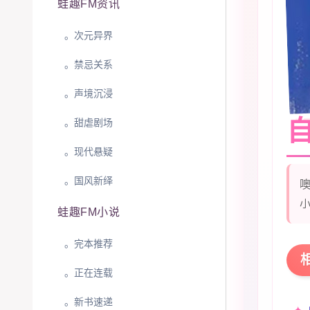
蛙趣FM资讯
。次元异界
。禁忌关系
。声境沉浸
。甜虐剧场
。现代悬疑
。‌国风新绎
蛙趣FM小说
。完本推荐
。正在连载
。新书速递