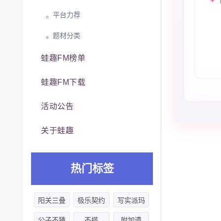
。平台力荐
。题材分类
蛙趣FM榜单
蛙趣FM下载
活动公告
关于蛙趣
热门标签
阳关三叠
极乐契约
写实派玛
丽苏
公子不猜
不搭
附加遗