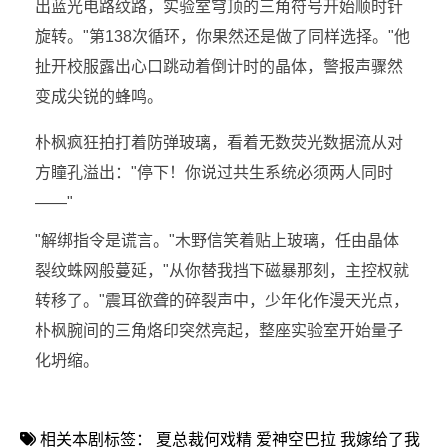
出蓝光电路纹路，实验室穹顶的三角符号开始顺时针
旋转。"第138次循环，你果然还是做了同样选择。"他
扯开校服露出心口跳动着倒计时的晶体，警报声骤然
变成尖锐的蜂鸣。
朴枫疯狂拍打着防弹玻璃，看着无数荧光数据流从对
方瞳孔溢出："停下！你说过共生系统必须两人同时
——"
"解绑指令是谎言。"木野信笑着贴上玻璃，任由晶体
裂纹蛛网般蔓延，"从你替我挡下磁暴那刻，主控权就
转移了。"震耳欲聋的碎裂声中，少年化作漫天光点，
朴枫腕间的三角烙印突然亮起，整座实验室开始量子
化坍缩。
相关本剧标签：
夏总裁何戏精
爱神空巴拉
我嫁给了我