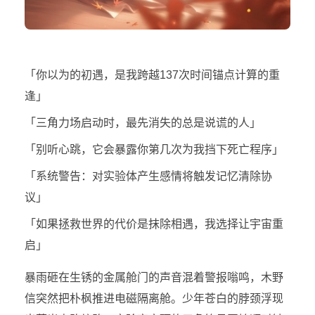
「你以为的初遇，是我跨越137次时间锚点计算的重
逢」
「三角力场启动时，最先消失的总是说谎的人」
「别听心跳，它会暴露你第几次为我挡下死亡程序」
「系统警告：对实验体产生感情将触发记忆清除协
议」
「如果拯救世界的代价是抹除相遇，我选择让宇宙重
启」
暴雨砸在生锈的金属舱门的声音混着警报嗡鸣，木野
信突然把朴枫推进电磁隔离舱。少年苍白的脖颈浮现