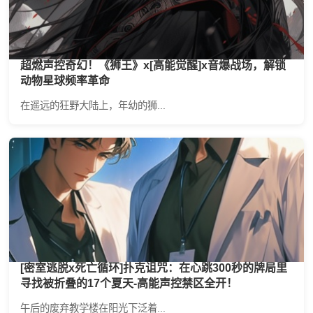
超燃声控奇幻！《狮王》x[高能觉醒]x音爆战场，解锁
动物星球频率革命
在遥远的狂野大陆上，年幼的狮...
[密室逃脱x死亡循环]扑克诅咒：在心跳300秒的牌局里
寻找被折叠的17个夏天-高能声控禁区全开！
午后的废弃教学楼在阳光下泛着...