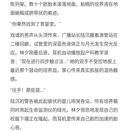
陈列架。数十个胚胎本滚落地面，粘稠的培养液在地
面蜿蜒成脐带状的痕迹。
"你果然找到了育婴室。"
戏谑的男声从头顶传来，广播站长陆沉握着滴管站在
二楼回廊，试管里的深蓝色液体正与月光发生荧光反
应。林夕刚要后退，耳机自动播放起产科教学录
音："现在进行四步触诊法..." 她的双手不受控地按上
最近那个鼓动的培养皿，掌心传来真实肌肤的温热触
感。
"住手！那些是..."
陆沉的警告被此起彼伏的婴儿啼哭吞没，所有培养箱
同时亮起生命监测仪的绿光。林夕惊恐地发现自己的
校服下摆正在隆起，而耳机里传来自己剧烈加速的胎
心音。