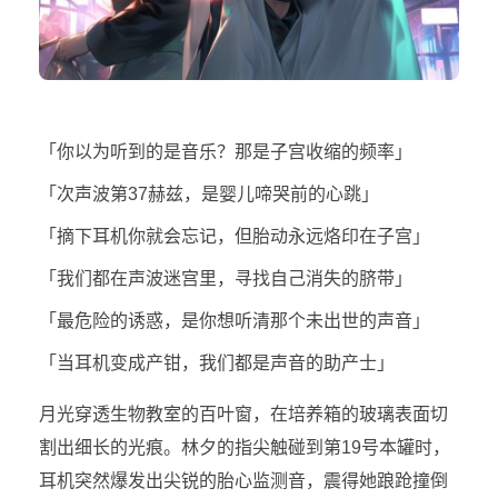
「你以为听到的是音乐？那是子宫收缩的频率」
「次声波第37赫兹，是婴儿啼哭前的心跳」
「摘下耳机你就会忘记，但胎动永远烙印在子宫」
「我们都在声波迷宫里，寻找自己消失的脐带」
「最危险的诱惑，是你想听清那个未出世的声音」
「当耳机变成产钳，我们都是声音的助产士」
月光穿透生物教室的百叶窗，在培养箱的玻璃表面切
割出细长的光痕。林夕的指尖触碰到第19号本罐时，
耳机突然爆发出尖锐的胎心监测音，震得她踉跄撞倒