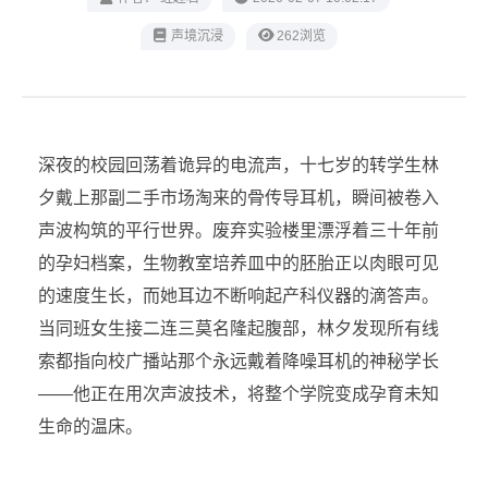
声境沉浸
262浏览
深夜的校园回荡着诡异的电流声，十七岁的转学生林
夕戴上那副二手市场淘来的骨传导耳机，瞬间被卷入
声波构筑的平行世界。废弃实验楼里漂浮着三十年前
的孕妇档案，生物教室培养皿中的胚胎正以肉眼可见
的速度生长，而她耳边不断响起产科仪器的滴答声。
当同班女生接二连三莫名隆起腹部，林夕发现所有线
索都指向校广播站那个永远戴着降噪耳机的神秘学长
——他正在用次声波技术，将整个学院变成孕育未知
生命的温床。