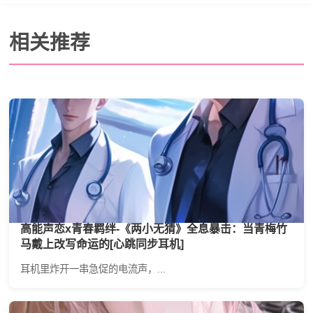
相关推荐
高能声恋x青春羁绊-《两小无猜》全息暴击：当青梅竹
马戴上改写命运的[心跳同步耳机]
耳机里炸开一串急促的电流声，...