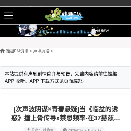
蛙趣FM有声剧预告与内容介绍
活动
下载APP
蛙趣FM资讯
>
声境沉浸
>
本站提供有声剧剧情简介与预告，完整内容请前往蛙趣
APP 收听。APP 下载方式见页面底部。
[次声波阴谋×青春悬疑]当《临盆的诱
惑》撞上骨传导x禁忌频率-在37赫兹心
跳中诞生的校园产房谜案
作者： 蛙趣君
2026-02-07 10:02:17