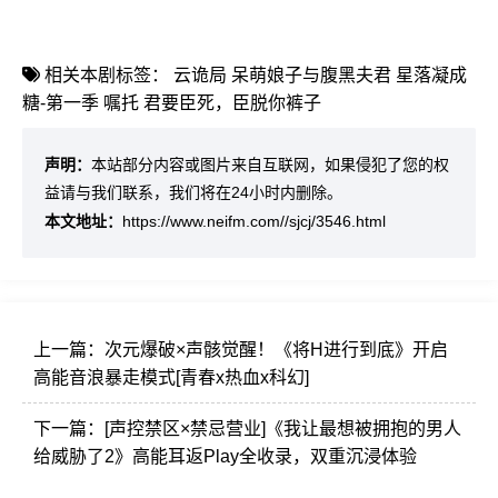
相关本剧标签：
云诡局
呆萌娘子与腹黑夫君
星落凝成
糖-第一季
嘱托
君要臣死，臣脱你裤子
声明：
本站部分内容或图片来自互联网，如果侵犯了您的权
益请与我们联系，我们将在24小时内删除。
本文地址：
https://www.neifm.com//sjcj/3546.html
上一篇：
次元爆破×声骸觉醒！《将H进行到底》开启
高能音浪暴走模式[青春x热血x科幻]
下一篇：
[声控禁区×禁忌营业]《我让最想被拥抱的男人
给威胁了2》高能耳返Play全收录，双重沉浸体验