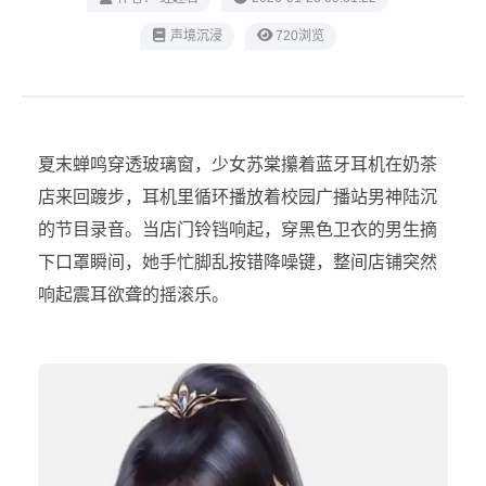
声境沉浸
720浏览
夏末蝉鸣穿透玻璃窗，少女苏棠攥着蓝牙耳机在奶茶
店来回踱步，耳机里循环播放着校园广播站男神陆沉
的节目录音。当店门铃铛响起，穿黑色卫衣的男生摘
下口罩瞬间，她手忙脚乱按错降噪键，整间店铺突然
响起震耳欲聋的摇滚乐。