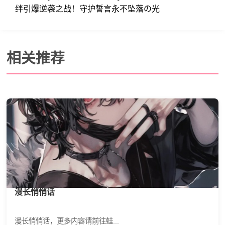
绊引爆逆袭之战！守护誓言永不坠落の光
相关推荐
漫长悄悄话
漫长悄悄话，更多内容请前往蛙...