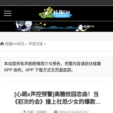
蛙趣FM有声剧预告与内容介绍
活动
下载APP
蛙趣FM资讯
>
声境沉浸
>
本站提供有声剧剧情简介与预告，完整内容请前往蛙趣
APP 收听。APP 下载方式见页面底部。
[心跳x声控预警]高糖校园恋曲！当
《初次约会》撞上社恐少女的爆款歌
单，解锁声控系恋爱全糖攻略
作者： 蛙趣君
2026-01-28 09:01:22