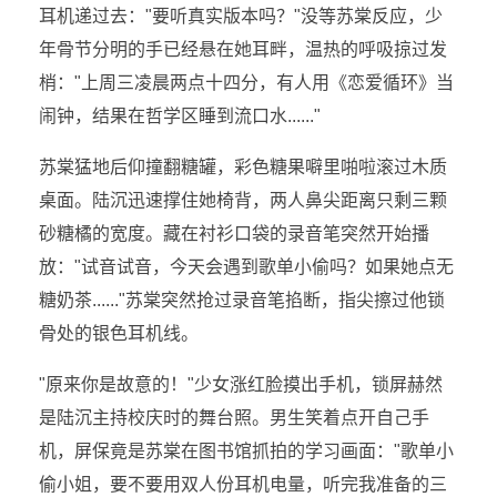
耳机递过去："要听真实版本吗？"没等苏棠反应，少
年骨节分明的手已经悬在她耳畔，温热的呼吸掠过发
梢："上周三凌晨两点十四分，有人用《恋爱循环》当
闹钟，结果在哲学区睡到流口水......"
苏棠猛地后仰撞翻糖罐，彩色糖果噼里啪啦滚过木质
桌面。陆沉迅速撑住她椅背，两人鼻尖距离只剩三颗
砂糖橘的宽度。藏在衬衫口袋的录音笔突然开始播
放："试音试音，今天会遇到歌单小偷吗？如果她点无
糖奶茶......"苏棠突然抢过录音笔掐断，指尖擦过他锁
骨处的银色耳机线。
"原来你是故意的！"少女涨红脸摸出手机，锁屏赫然
是陆沉主持校庆时的舞台照。男生笑着点开自己手
机，屏保竟是苏棠在图书馆抓拍的学习画面："歌单小
偷小姐，要不要用双人份耳机电量，听完我准备的三