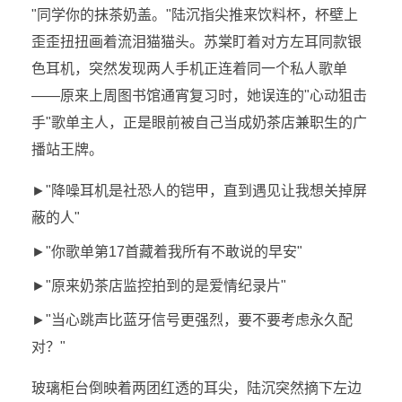
"同学你的抹茶奶盖。"陆沉指尖推来饮料杯，杯壁上
歪歪扭扭画着流泪猫猫头。苏棠盯着对方左耳同款银
色耳机，突然发现两人手机正连着同一个私人歌单
——原来上周图书馆通宵复习时，她误连的"心动狙击
手"歌单主人，正是眼前被自己当成奶茶店兼职生的广
播站王牌。
►"降噪耳机是社恐人的铠甲，直到遇见让我想关掉屏
蔽的人"
►"你歌单第17首藏着我所有不敢说的早安"
►"原来奶茶店监控拍到的是爱情纪录片"
►"当心跳声比蓝牙信号更强烈，要不要考虑永久配
对？"
玻璃柜台倒映着两团红透的耳尖，陆沉突然摘下左边