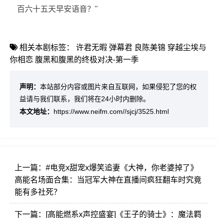
百六十五天早安语音？"
相关本剧标签：
许君无暇
弹幕君
良陈美锦
穿越尘埃与
你相恋
腹黑和腹黑的终极对决-第一季
声明：
本站部分内容或图片来自互联网，如果侵犯了您的权
益请与我们联系，我们将在24小时内删除。
本文地址：
https://www.neifm.com//sjcj/3525.html
上一篇：
#电竞x甜宠x爆笑追妻《大神，你老婆掉了》
高能名场面合集：当冠军大神在直播间疯狂翻车时究竟
能有多社死？
下一篇：
[高能燃系x声控盛宴]《王子的骑士》：魔法羁