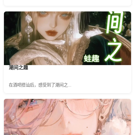
潮间之趣
在酒吧搭讪后，感受到了潮间之...