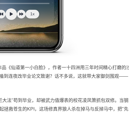
1x
流作品《仙道第一小白脸》，作者一十四洲用三年时间精心打磨的
CP嗑到连夜改毕业论文致谢？话不多说，这就带大家御剑围观——
烂大法"苟到毕业，却被武力值爆表的校花凌凤箫抓包双修。当钢
起拯救苍生的KPI，这场修真界狼人杀在掉马与反掉马中，把"先