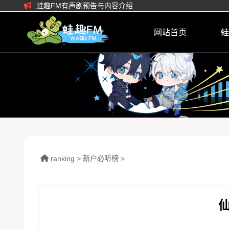
蛙趣FM有声剧预告与内容介绍
网站首页
蛙
ranking
>
新户必听榜
>