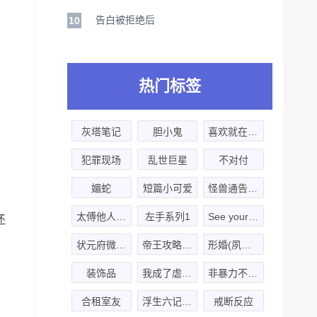
告白被拒绝后
10
热门标签
灰塔笔记
胆小鬼
喜欢就在一起
犯罪现场
乱世巨星
不对付
媚蛇
短篇小可爱
怪兽通告·甜蜜陷阱-短篇合集
，
太傅他人人喊打-第一季
左手系列1
See your Future
还
状元府微小剧
帝王攻略-第二季
形婚(夙七烈&水无涯)
装饰品
我成了虐文女主她亲哥 第一季
非暴力不合作(赵成晨&刘思岑)
合租室友
浮生六记（二了·林放）
戒断反应