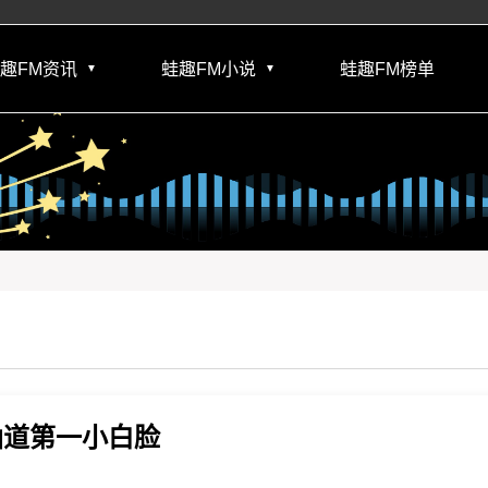
趣FM资讯
蛙趣FM小说
蛙趣FM榜单
▼
▼
仙道第一小白脸