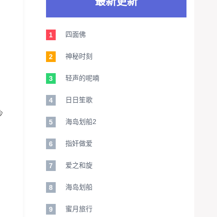
最新更新
四面佛
1
神秘时刻
2
轻声的呢喃
3
日日笙歌
4
沙
海岛划船2
5
指奸做爱
6
爱之和旋
7
海岛划船
8
蜜月旅行
9