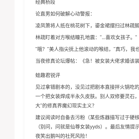
经典桥段
论直男如何破解心动警报：
凌凤箫将人抵在桃花树下，鎏金裙摆扫过林疏脚
林疏盯着对方喉结瞳孔地震："...喜欢女孩子。"
"哦？"美人指尖抚上他滚动的喉结，"真巧，我也
当夜修真论坛爆帖：《急！被女装大佬求婚该装
蛙趣君锐评
见过拿错剧本的，没见过把剧本直接拌火锅吃
一个把女装焊成半永久皮肤。别人双修要灵石，
大"的修真界魔幻现实主义？
建议阅读时自备去污粉（某些炼器描写过于硬核
（别问，问就是仙尊女装yyds）。最后友情提
夜笑出鹅叫的社死风险！