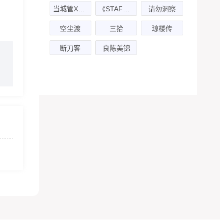
当城管X小贩
《STAFF传说》之后期搞基篇
请勿洞察
空尘渡
三拾
琼楼传
断刀客
良陈美锦