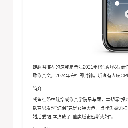
蛙趣君推荐的这部是晋江2021年修仙界泥石
雕修真文，2024年完结即封神。听说有人嗑
简介
咸鱼社恐林疏穿成修真学院吊车尾，本想靠"摆
铁直男发现"道侣"竟是女装大佬，当咸鱼被迫扛
婚后爱"剧本演成了"仙魔版史密斯夫妇"。