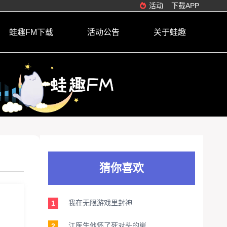
活动
下载APP
蛙趣FM下载
活动公告
关于蛙趣
猜你喜欢
我在无限游戏里封神
1
江医生他怀了死对头的崽
2