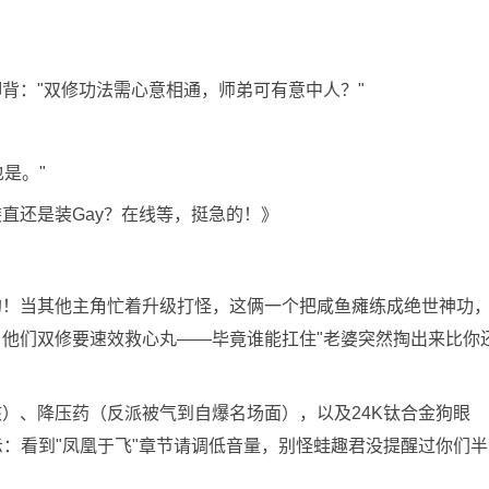
背："双修功法需心意相通，师弟可有意中人？"
是。"
直还是装Gay？在线等，挺急的！》
的！当其他主角忙着升级打怪，这俩一个把咸鱼瘫练成绝世神功
他们双修要速效救心丸——毕竟谁能扛住"老婆突然掏出来比你
）、降压药（反派被气到自爆名场面），以及24K钛合金狗眼
示：看到"凤凰于飞"章节请调低音量，别怪蛙趣君没提醒过你们半