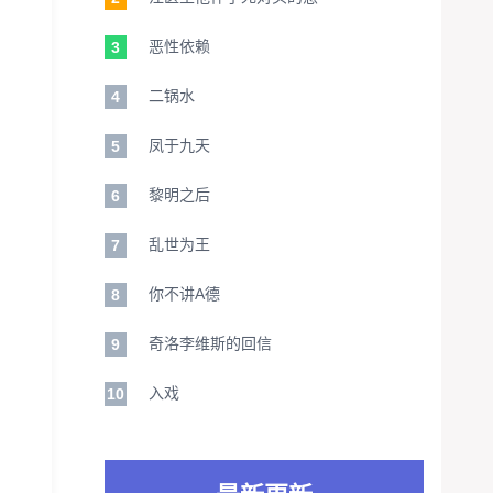
恶性依赖
3
二锅水
4
凤于九天
5
黎明之后
6
乱世为王
7
你不讲A德
8
奇洛李维斯的回信
9
入戏
10