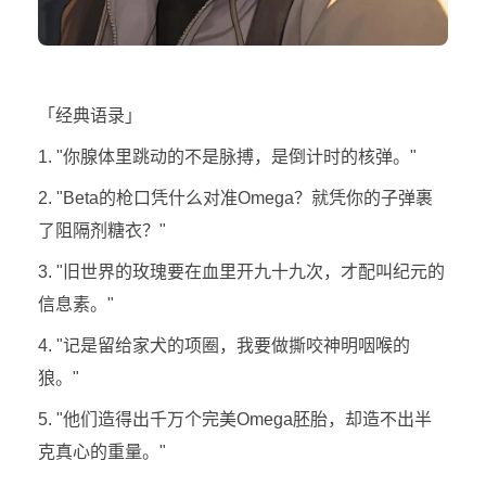
「经典语录」
1. "你腺体里跳动的不是脉搏，是倒计时的核弹。"
2. "Beta的枪口凭什么对准Omega？就凭你的子弹裹
了阻隔剂糖衣？"
3. "旧世界的玫瑰要在血里开九十九次，才配叫纪元的
信息素。"
4. "记是留给家犬的项圈，我要做撕咬神明咽喉的
狼。"
5. "他们造得出千万个完美Omega胚胎，却造不出半
克真心的重量。"