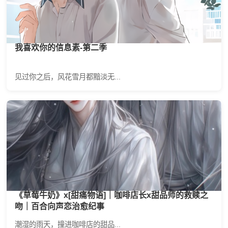
我喜欢你的信息素-第二季
见过你之后，风花雪月都黯淡无...
《草莓牛奶》x[甜痛物语]｜咖啡店长x甜品师的救赎之
吻｜百合向声恋治愈纪事
潮湿的雨天，撞进咖啡店的甜品...