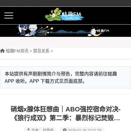
蛙趣FM有声剧预告与内容介绍
活动
下载APP
蛙趣FM资讯
>
禁忌关系
>
本站提供有声剧剧情简介与预告，完整内容请前往蛙趣
APP 收听。APP 下载方式见页面底部。
硝烟x腺体狂想曲｜ABO强控宿命对决-
《狼行成双》第二季：暴烈标记焚毁末
日法则
作者： 蛙趣君
2026-01-26 10:01:59