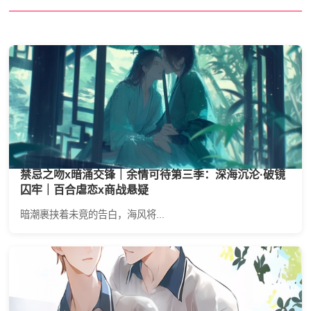
禁忌之吻x暗涌交锋｜余情可待第三季：深海沉沦·破镜
囚牢｜百合虐恋x商战悬疑
暗潮裹挟着未竟的告白，海风将...