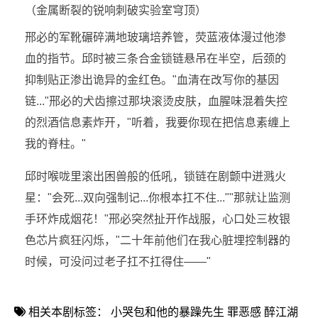
（金属断裂的锐响刺破实验室穹顶）
邢必的军靴碾碎满地玻璃培养管，荧蓝液体漫过他渗
血的指节。邱时被三条合金锁链悬吊在半空，后颈的
抑制贴正渗出诡异的金红色。"血清在改写你的基因
链..."邢必的犬齿擦过那块滚烫皮肤，血腥味混着失控
的烈酒信息素炸开，"听着，我要你现在把信息素缠上
我的脊柱。"
邱时喉咙里滚出困兽般的低吼，锁链在剧颤中迸溅火
星："会死...双向强制记...你根本扛不住...""那就让监测
手环炸成烟花！"邢必突然扯开作战服，心口处三枚银
色芯片疯狂闪烁，"二十年前他们在我心脏埋控制器的
时候，可没问过老子扛不扛得住——"
相关本剧标签：
小哭包和他的暴躁先生
罪恶感
醉江湖