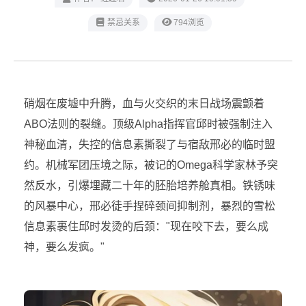
禁忌关系
794浏览
硝烟在废墟中升腾，血与火交织的末日战场震颤着
ABO法则的裂缝。顶级Alpha指挥官邱时被强制注入
神秘血清，失控的信息素撕裂了与宿敌邢必的临时盟
约。机械军团压境之际，被记的Omega科学家林予突
然反水，引爆埋藏二十年的胚胎培养舱真相。铁锈味
的风暴中心，邢必徒手捏碎颈间抑制剂，暴烈的雪松
信息素裹住邱时发烫的后颈："现在咬下去，要么成
神，要么发疯。"