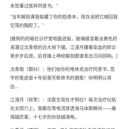
未签署过放弃同意书。"
"当年解剖课我偷藏了你的肋骨本，现在该把它缝回我
空荡的胸腔了。"
[推倒的药箱在诊疗室地面迸裂，玻璃碴混着淡黄色药
液漫过沈青梧的白大褂下摆。江浸月攥着染血的转诊
单步步后退，后背撞上神经解剖图谱发出沉闷回响。]
沈青梧（颤抖）：他们给你的电休克治疗同意书...签
字的笔迹是十年前我写断绝书的钢笔！你明明认得
出...
江浸月（轻笑）：沈医生现在才明白？每次治疗仪贴
在太阳穴上，我都在等电流穿透海马体那瞬间——痛
得越厉害，十七岁的你就越清晰。