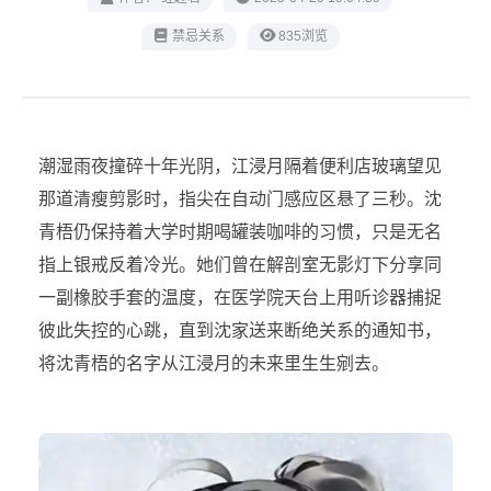
禁忌关系
835浏览
潮湿雨夜撞碎十年光阴，江浸月隔着便利店玻璃望见
那道清瘦剪影时，指尖在自动门感应区悬了三秒。沈
青梧仍保持着大学时期喝罐装咖啡的习惯，只是无名
指上银戒反着冷光。她们曾在解剖室无影灯下分享同
一副橡胶手套的温度，在医学院天台上用听诊器捕捉
彼此失控的心跳，直到沈家送来断绝关系的通知书，
将沈青梧的名字从江浸月的未来里生生剜去。