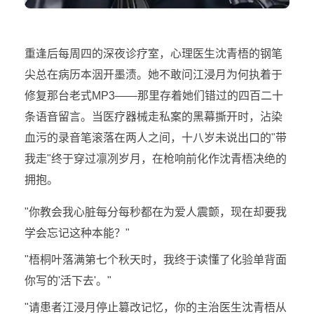
重逢后每周四的深夜诊疗室，心理医生沈青梧的钢笔
尖总在病历本洇开墨渍。她不敢问江浸月为何执着于
修复那台老式MP3——那里存着她们错过的四百二十
条语音留言。当医疗器械走私案的黑幕撕开时，沾染
血污的录音笔滚落在两人之间，十八岁未说出口的"带
我走"终于穿过凛冽岁月，在枪响前化作沈青梧决绝的
拥抱。
"你教会我心脏每分每秒都在为爱人震颤，现在却要我
学会忘记这种本能？"
"梧桐叶落满第七个秋天时，我终于读懂了化验单背面
你写的'活下去'。"
"请患者江浸月停止篡改记忆，你的主治医生沈青梧从