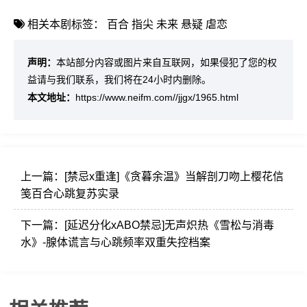
相关本剧标签：
百合
指尖
未来
悬疑
虐恋
声明：
本站部分内容或图片来自互联网，如果侵犯了您的权
益请与我们联系，我们将在24小时内删除。
本文地址：
https://www.neifm.com//jjgx/1965.html
上一篇：
[禁忌x重逢]《贪暮余温》当解剖刀吻上樱花信
笺百合心跳复苏实录
下一篇：
[延迟分化xABO禁忌]无声炽热《雪松与消毒
水》-腺体谎言与心跳频率双重失控档案