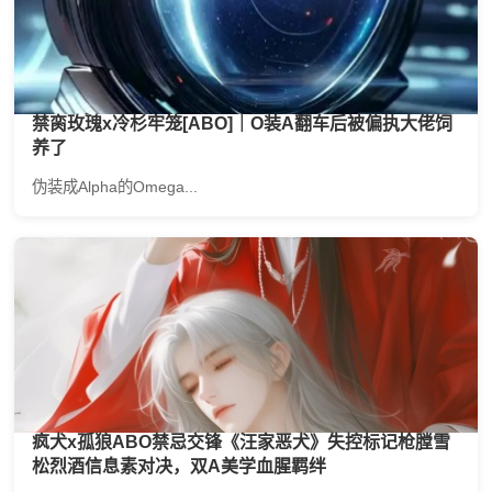
禁脔玫瑰x冷杉牢笼[ABO]｜O装A翻车后被偏执大佬饲
养了
伪装成Alpha的Omega...
疯犬x孤狼ABO禁忌交锋《汪家恶犬》失控标记枪膛雪
松烈酒信息素对决，双A美学血腥羁绊