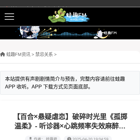
蛙趣FM有声剧预告与内容介绍
活动
下载APP
蛙趣FM资讯
>
禁忌关系
>
本站提供有声剧剧情简介与预告，完整内容请前往蛙趣
APP 收听。APP 下载方式见页面底部。
【百合×悬疑虐恋】破碎时光里《孤掷
温柔》- 听诊器×心跳频率失效麻醉剂
与永恒镇痛
作者： 蛙趣君
2025-04-20 19:04:59