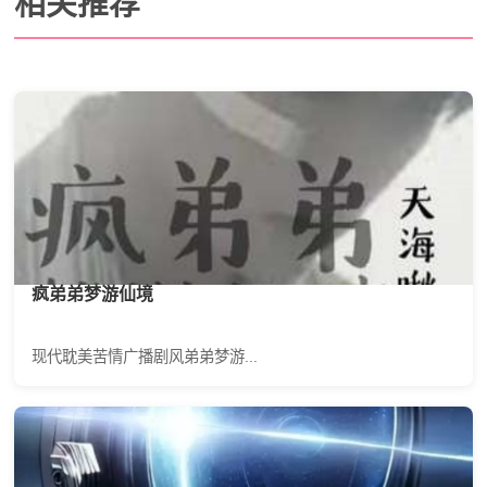
相关推荐
疯弟弟梦游仙境
现代耽美苦情广播剧风弟弟梦游...