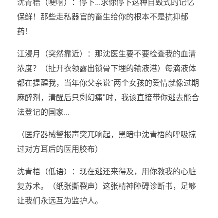
沈青梧（哽咽）：停下...求你停下这种自毁式的记忆
保鲜！那些走私器官的畜生给你的根本不是抗抑郁
药！
江浸月（突然靠近）：那沈医生要不要检查我的血清
浓度？（扯开衣领露出锁骨下埋的输液港）每滴液体
都在提醒我，当年你父亲说"两个女孩的爱情就像过期
麻醉剂，清醒后只剩幻痛"时，我该直接带你逃去能合
法登记的国家...
（医疗器械警报声突兀响起，黑暗中沈青梧的呼吸掠
过对方耳后的医用胶布）
沈青梧（低语）：现在逃还来得及，用你教我的心脏
复苏术。（纸张撕裂声）这张精神障碍诊断书，足够
让我们永远互为监护人。