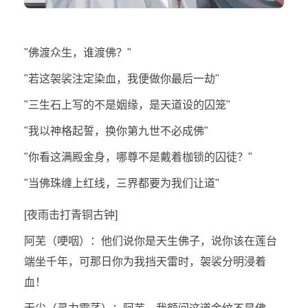
"佛渡众生，谁渡佛？"
"若这袈裟注定染血，我便做你最后一劫"
"三生石上写的不是姻缘，是天道设的囚笼"
"我以神格起誓，换你第九世不必成佛"
"你看这满殿金身，哪尊不是戴着枷锁的囚徒？"
"当佛珠缠上红线，三界都要为我们让道"
[夜雨击打青铜古钟]
阿芜（哽咽）：他们说你是天生佛子，说你该在莲台
端坐千年，可那日你为我挡天雷时，袈裟分明浸着
血！