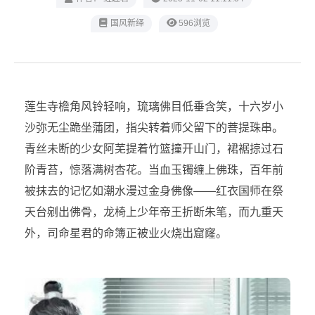
‌国风新绎
596浏览
莲生寺檐角风铃轻响，琉璃佛目低垂含笑，十六岁小
沙弥无尘跪坐蒲团，指尖转着师父留下的菩提珠串。
青丝未断的少女阿芜提着竹篮撞开山门，裙裾掠过石
阶青苔，惊落满树杏花。当血玉镯缠上佛珠，百年前
被抹去的记忆如潮水漫过金身佛像——红衣国师在祭
天台剜出佛骨，龙椅上少年帝王折断朱笔，而九重天
外，司命星君的命簿正被业火烧出窟窿。