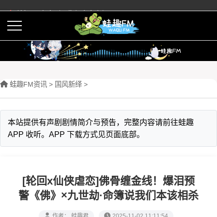
蛙趣FM有声剧预告与内容介绍
活动
下载APP
蛙趣FM资讯
>
‌国风新绎
>
本站提供有声剧剧情简介与预告，完整内容请前往蛙趣
APP 收听。APP 下载方式见页面底部。
[轮回x仙侠虐恋]佛骨缠金线！爆泪预
警《佛》×九世劫·命簿说我们本该相杀
作者： 蛙趣君
2025-11-02 11:11:54