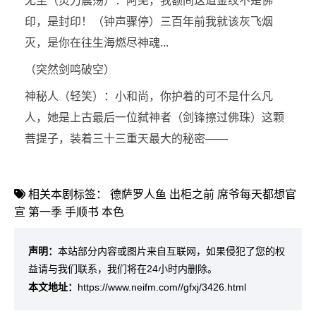
无尘（灵力震荡）：阿芜，我额间这道金纹不是佛
印，是封印！（钟声骤停）三百年前我就该灰飞烟
灭，是你在往生海燃尽神魂...
（突然剑鸣破空）
神秘人（轻笑）：小和尚，你护着的可不是什么凡
人，她是上古最后一位弑神者（剑锋擦过佛珠）这颗
菩提子，装着三十三重天最大的秘密——
相关本剧标签：
德萨罗人鱼
出柜之前
席爷每天都想官
宣 第一季
手顺书
本色
声明：
本站部分内容或图片来自互联网，如果侵犯了您的权
益请与我们联系，我们将在24小时内删除。
本文地址：
https://www.neifm.com//gfxj/3426.html