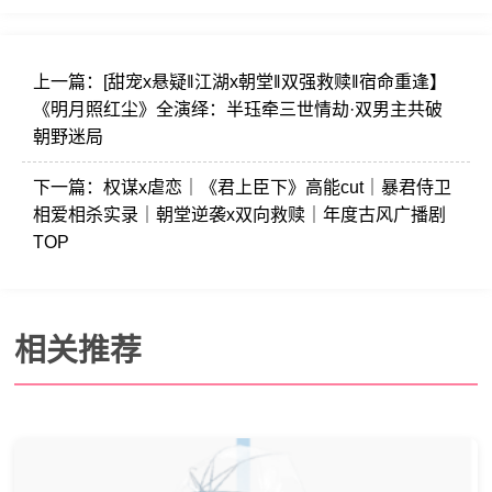
上一篇：
[甜宠x悬疑‖江湖x朝堂‖双强救赎‖宿命重逢】
《明月照红尘》全演绎：半珏牵三世情劫·双男主共破
朝野迷局
下一篇：
权谋x虐恋｜《君上臣下》高能cut｜暴君侍卫
相爱相杀实录｜朝堂逆袭x双向救赎｜年度古风广播剧
TOP
相关推荐