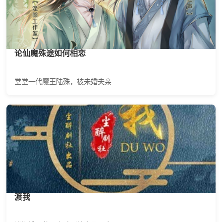
论仙魔殊途如何相恋
堂堂一代魔王陆殊，被未婚夫亲...
渡我