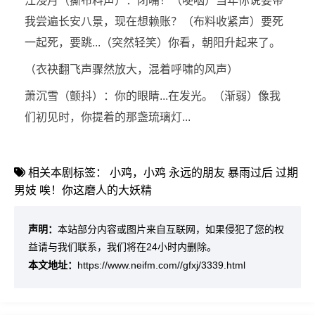
江浸月（撕布料声）：闭嘴！（哽咽）当年你说要带
我尝遍长安八景，现在想赖账？（布料收紧声）要死
一起死，要跳...（突然轻笑）你看，朝阳升起来了。
（衣袂翻飞声骤然放大，混着呼啸的风声）
萧沉雪（颤抖）：你的眼睛...在发光。（渐弱）像我
们初见时，你提着的那盏琉璃灯...
相关本剧标签：
小鸡，小鸡
永远的朋友
暴雨过后
过期
男妓
唉！你这磨人的大妖精
声明：
本站部分内容或图片来自互联网，如果侵犯了您的权
益请与我们联系，我们将在24小时内删除。
本文地址：
https://www.neifm.com//gfxj/3339.html