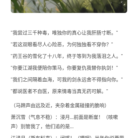
"我尝过三千种毒，唯独你的真心让我肝肠寸断。"
"若这双眼看尽人心险恶，为何独独看不穿你？"
"药王谷的雪化了十八年，终于等到为我落泪之人。"
"你要江湖我便陪你策马，你要复仇我替你执剑！"
"我们之间隔着血海，可我的剑永远舍不得指向你。"
"都说医者不自医，原来情毒当真无药可解。"
（马蹄声由远及近，夹杂着金属碰撞的脆响）
萧沉雪（气息不稳）：浸月...前面是断崖！（咳嗽
声）别管我了，他们追的是...