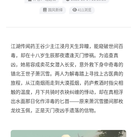
‌国风新绎
411浏览
江湖传闻药王谷少主江浸月天生异瞳，能窥破世间百
毒，却在十八岁生辰那夜遭逢灭门惨祸。为追查真
凶，她易容成卖花女潜入长安，意外救下身中奇毒的
镇北王世子萧沉雪。两人为解毒踏上寻找上古医典的
旅程，从江南烟雨走到大漠孤烟，药庐煮酒时指尖相
触的温度，月下共骑时衣袂纠缠的悸动，却在真相浮
出水面那日化作淬毒的匕首——原来萧沉雪腰间那枚
龙纹玉佩，正是灭门夜凶手遗落的信物。