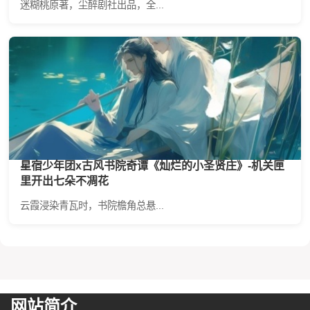
迷糊桃原著，尘醉剧社出品，全...
星宿少年团x古风书院奇谭《灿烂的小圣贤庄》-机关匣
里开出七朵不凋花
云霞浸染青瓦时，书院檐角总悬...
网站简介