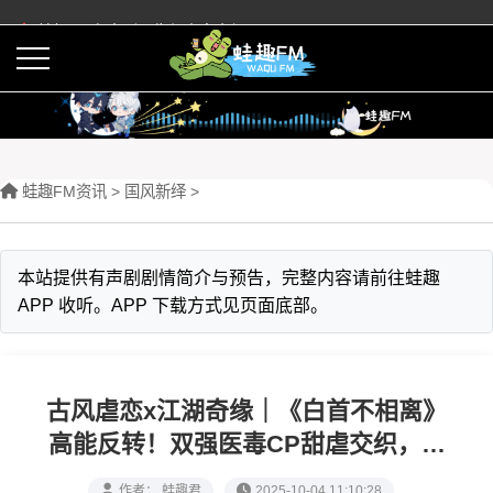
蛙趣FM有声剧预告与内容介绍
活动
下载APP
蛙趣FM资讯
>
‌国风新绎
>
本站提供有声剧剧情简介与预告，完整内容请前往蛙趣
APP 收听。APP 下载方式见页面底部。
古风虐恋x江湖奇缘｜《白首不相离》
高能反转！双强医毒CP甜虐交织，血
海深仇vs命定羁绊极致拉扯
作者： 蛙趣君
2025-10-04 11:10:28