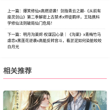
上一篇：
爆笑修仙x高燃逆袭！剑指青云之巅-《从前有
座灵剑山》第二季解密上古禁术x师徒羁绊，王陆携科
学修仙法则破局仙门危局！
下一篇：
明月沟渠烬·权谋囚心录｜《沟渠》x青梅竹马
虐恋x黑莲花逆袭x高能反转宫斗，看淤泥如何染脏皎皎
白月光
相关推荐