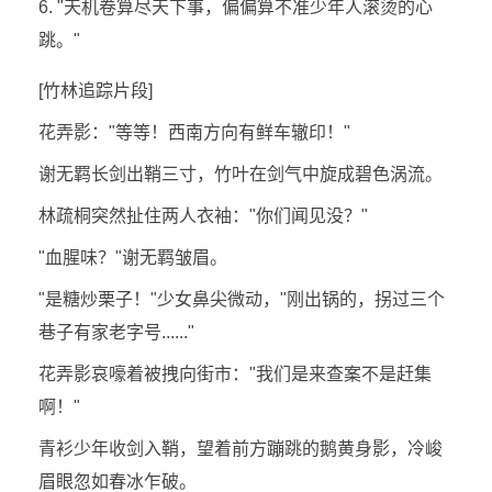
6. "天机卷算尽天下事，偏偏算不准少年人滚烫的心
跳。"
[竹林追踪片段]
花弄影："等等！西南方向有鲜车辙印！"
谢无羁长剑出鞘三寸，竹叶在剑气中旋成碧色涡流。
林疏桐突然扯住两人衣袖："你们闻见没？"
"血腥味？"谢无羁皱眉。
"是糖炒栗子！"少女鼻尖微动，"刚出锅的，拐过三个
巷子有家老字号......"
花弄影哀嚎着被拽向街市："我们是来查案不是赶集
啊！"
青衫少年收剑入鞘，望着前方蹦跳的鹅黄身影，冷峻
眉眼忽如春冰乍破。