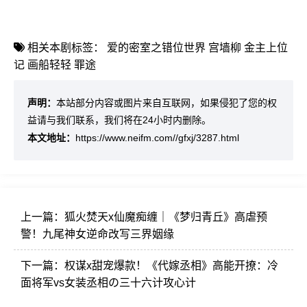
相关本剧标签：
爱的密室之错位世界
宫墙柳
金主上位
记
画船轻轻
罪途
声明：
本站部分内容或图片来自互联网，如果侵犯了您的权
益请与我们联系，我们将在24小时内删除。
本文地址：
https://www.neifm.com//gfxj/3287.html
上一篇：
狐火焚天x仙魔痴缠｜《梦归青丘》高虐预
警！九尾神女逆命改写三界姻缘
下一篇：
权谋x甜宠爆款！《代嫁丞相》高能开撩：冷
面将军vs女装丞相の三十六计攻心计