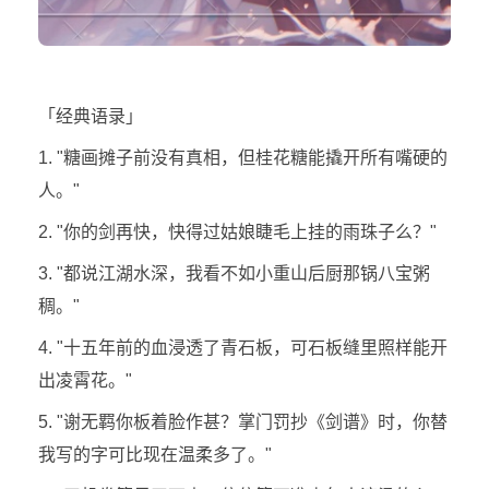
「经典语录」
1. "糖画摊子前没有真相，但桂花糖能撬开所有嘴硬的
人。"
2. "你的剑再快，快得过姑娘睫毛上挂的雨珠子么？"
3. "都说江湖水深，我看不如小重山后厨那锅八宝粥
稠。"
4. "十五年前的血浸透了青石板，可石板缝里照样能开
出凌霄花。"
5. "谢无羁你板着脸作甚？掌门罚抄《剑谱》时，你替
我写的字可比现在温柔多了。"