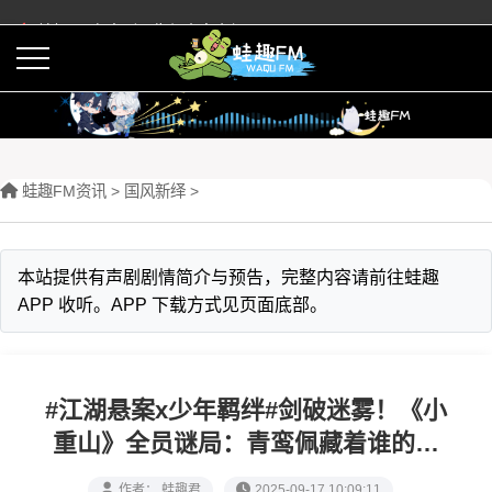
蛙趣FM有声剧预告与内容介绍
活动
下载APP
蛙趣FM资讯
>
‌国风新绎
>
本站提供有声剧剧情简介与预告，完整内容请前往蛙趣
APP 收听。APP 下载方式见页面底部。
#江湖悬案x少年羁绊#剑破迷雾！《小
重山》全员谜局：青鸾佩藏着谁的月
光？
作者： 蛙趣君
2025-09-17 10:09:11