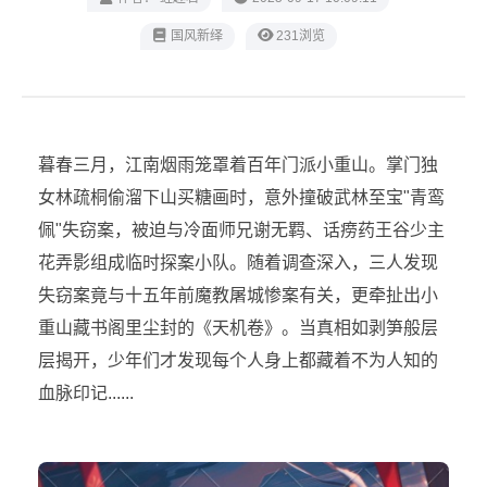
‌国风新绎
231浏览
暮春三月，江南烟雨笼罩着百年门派小重山。掌门独
女林疏桐偷溜下山买糖画时，意外撞破武林至宝"青鸾
佩"失窃案，被迫与冷面师兄谢无羁、话痨药王谷少主
花弄影组成临时探案小队。随着调查深入，三人发现
失窃案竟与十五年前魔教屠城惨案有关，更牵扯出小
重山藏书阁里尘封的《天机卷》。当真相如剥笋般层
层揭开，少年们才发现每个人身上都藏着不为人知的
血脉印记......