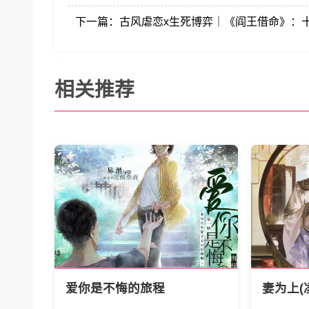
下一篇：
古风虐恋x生死博弈｜《阎王借命》：
相关推荐
爱你是不悔的旅程
妻为上(