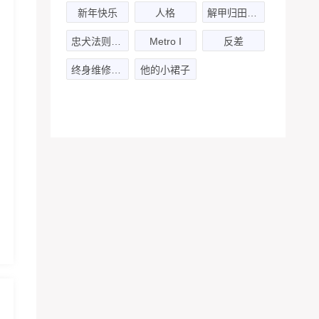
新年快乐
人格
解甲归田(雅策君&承锦)
忠犬法则：季先生，请留步-上
Metro I
反差
终身维修的吸油烟机
他的小裙子