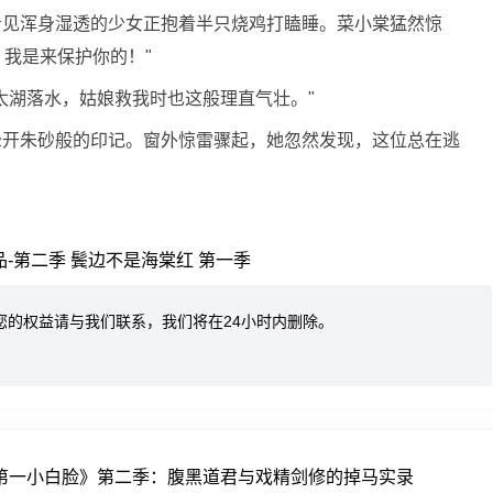
看见浑身湿透的少女正抱着半只烧鸡打瞌睡。菜小棠猛然惊
、我是来保护你的！"
太湖落水，姑娘救我时也这般理直气壮。"
晕开朱砂般的印记。窗外惊雷骤起，她忽然发现，这位总在逃
品-第二季
鬓边不是海棠红 第一季
您的权益请与我们联系，我们将在24小时内删除。
道第一小白脸》第二季：腹黑道君与戏精剑修的掉马实录