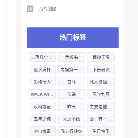
海岛划船
10
热门标签
步落凡尘的妖
手顺书
藏神于隅
覆水满杯
内娱第一花瓶-第三季
下击暴流
失格情人
宫斗
凡人修仙传仙界篇
WALK WITH THE MORTAL-行走人间
伏诛
风吹九月
灰塔笔记
昨天
主要是他给的钱实在太多了
五年之糖
无恶不做
爱，有一点蓝
宇宙病毒
我五行缺你
生日快乐