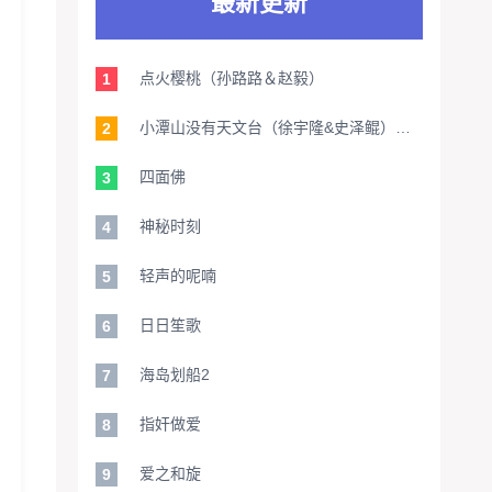
最新更新
点火樱桃（孙路路＆赵毅）
1
小潭山没有天文台（徐宇隆&史泽鲲）【旁白：家明】
2
四面佛
3
神秘时刻
4
轻声的呢喃
5
日日笙歌
6
海岛划船2
7
指奸做爱
8
爱之和旋
9