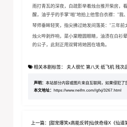
雨打青瓦的深夜，白疏影举着烛台推开柴房，
醒，油乎乎的手掌"啪"地拍上他雪白衣襟："我
琴师垂眸轻笑，指尖拂过她发间落英："三年前
烛火哔剥炸响，菜小棠瞪圆眼睛，油渍在白衫
的公子，此刻正用双臂将她困在墙角。
相关本剧标签：
夫人很忙
第八天
纸飞机
残次
声明：
本站部分内容或图片来自互联网，如果侵犯了
本文地址：
https://www.neifm.com//gfxj/3267.html
上一篇：
[甜宠爆笑x高能反转]仙侠奇缘X《仙