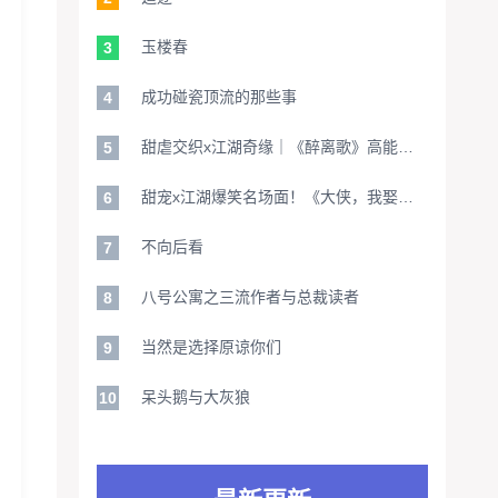
玉楼春
3
成功碰瓷顶流的那些事
4
甜虐交织x江湖奇缘｜《醉离歌》高能名场面：失忆指挥使x读心酿酒娘宿命对决
5
甜宠x江湖爆笑名场面！《大侠，我娶你吧》女寨主直球追爱实录[女攻男逃武侠轻喜]
6
不向后看
7
八号公寓之三流作者与总裁读者
8
当然是选择原谅你们
9
呆头鹅与大灰狼
10