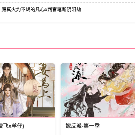
十殿冥火灼不烬的凡心x判官笔断阴阳劫
凌飞x羊仔)
嫁反派-第一季