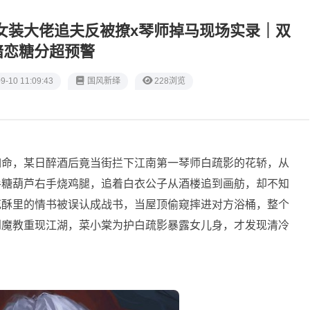
｜女装大佬追夫反被撩x琴师掉马现场实录｜双
暗恋糖分超预警
9-10 11:09:43
‌国风新绎
228浏览
如命，某日醉酒后竟当街拦下江南第一琴师白疏影的花轿，从
手糖葫芦右手烧鸡腿，追着白衣公子从酒楼追到画舫，却不知
花酥里的情书被误认成战书，当屋顶偷窥摔进对方浴桶，整个
到魔教重现江湖，菜小棠为护白疏影暴露女儿身，才发现清冷