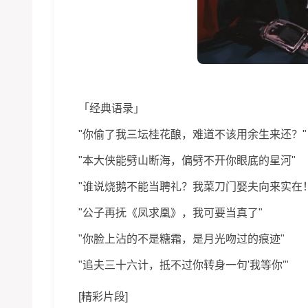
「经典语录」
"你偷了我三坛桂花酿，难道不该用余生来还？"
"本大侠能劈山断海，偏劈不开你眼底的星河"
"谁说烧鹅不能当聘礼？我菜刀门娶夫向来实在！
"公子再抚《凤求凰》，我可要当真了"
"你脸上沾的不是糖霜，是月光吻过的痕迹"
"追夫三十六计，抵不过你转身一句'我等你'"
[精彩片段]