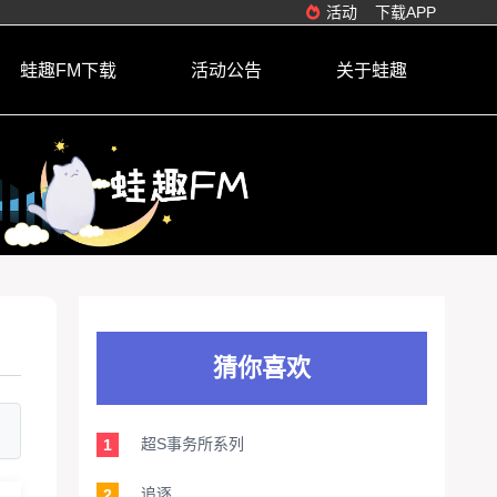
活动
下载APP
蛙趣FM下载
活动公告
关于蛙趣
猜你喜欢
超S事务所系列
1
追逐
2