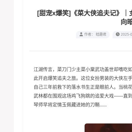
[甜宠x爆笑]《菜大侠追夫记》
向
作者： 蛙趣君
2025-0
江湖传言，菜刀门少主菜小棠武功盖世却嗜吃
此开启爆笑追夫之旅。这位女扮男装的大侠左
自己三年前救下的落水书生正是眼前人。当桃
武林都在围观这场鸡飞狗跳的追爱大戏——直
琴师早将定情玉佩藏进她的刀鞘......