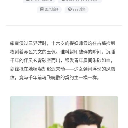
‌国风新绎
992浏览
霜雪漫过三界碑时，十六岁的捉妖师云灼在古墓捡到
枚刻着赤色咒文的玉佩。谁料封印破碎的瞬间，沉睡
千年的伴灵玄霄破空而出，银发青年眉间朱砂如血，
剑锋抵在她咽喉却迟迟未动——少女颈间浮现的凤凰
纹，竟与千年前魂飞魄散的契约主一模一样。