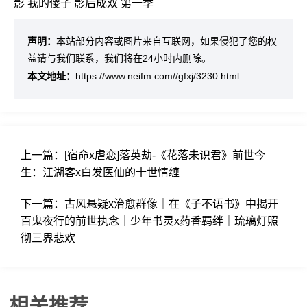
影
我的傻子
影后成双 第一季
声明：
本站部分内容或图片来自互联网，如果侵犯了您的权
益请与我们联系，我们将在24小时内删除。
本文地址：
https://www.neifm.com//gfxj/3230.html
上一篇：
[宿命x虐恋]落英劫-《花落未识君》前世今
生：江湖客x白发医仙的十世情缠
下一篇：
古风悬疑x治愈群像｜在《子不语书》中揭开
百鬼夜行的前世执念｜少年书灵x药香羁绊｜琉璃灯照
彻三界悲欢
相关推荐