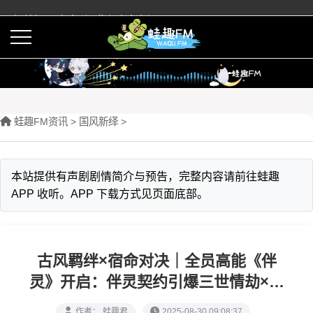
蛙趣FM有声剧预告与内容介绍
活动
下载APP
蛙趣FM资讯
>
‌国风新绎
>
本站提供有声剧剧情简介与预告，完整内容请前往蛙趣
APP 收听。APP 下载方式见页面底部。
古风羁绊×宿命对决｜全员高能《伴
灵》开启：伴灵契约引爆三世情劫×千
年谜局今夜揭晓
作者： 蛙趣君
2025-08-30 09:08:37