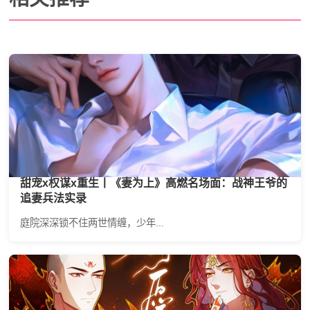
甜宠x权谋x重生丨《妻为上》高燃名场面：战神王爷的
追妻兵法实录
庭院深深锁不住两世情缠，少年...