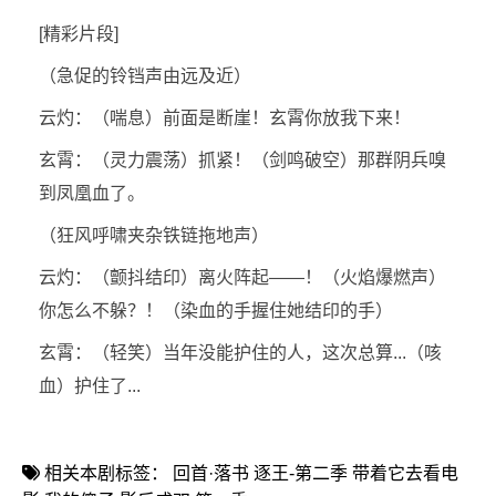
[精彩片段]
（急促的铃铛声由远及近）
云灼：（喘息）前面是断崖！玄霄你放我下来！
玄霄：（灵力震荡）抓紧！（剑鸣破空）那群阴兵嗅
到凤凰血了。
（狂风呼啸夹杂铁链拖地声）
云灼：（颤抖结印）离火阵起——！（火焰爆燃声）
你怎么不躲？！（染血的手握住她结印的手）
玄霄：（轻笑）当年没能护住的人，这次总算...（咳
血）护住了...
相关本剧标签：
回首·落书
逐王-第二季
带着它去看电