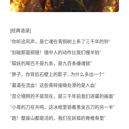
[经典语录]
"你听这风声，是亡魂在青铜树上系了三千年的铃"
"别碰那面铜镜！镜中人的动作比我们慢半拍"
"狐妖的尾巴不是九条，是九百条缠魂锁"
"胖子，你背后石壁上的影子...为什么多出一个"
"墓道在流血！这些青砖接缝处渗的是人血"
"昆仑镜照的不是现在，是三千年前我们进墓的画面"
"小哥的刀在共鸣，这冰棺里锁着黑金古刀的另一半"
"跑！整座山都是活的，我们在妖狐的脊椎骨里"