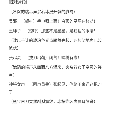
[惊魂片段]
（急促的喘息声混着冰层开裂的脆响）
吴邪：（颤抖）手电照上面！穹顶的星图在移动！
王胖子：（惊呼）那些不是星星，是狐狸的眼睛！
（数以千计的琥珀色光点骤然亮起，冰棱坠地声此起
彼伏）
张起灵：（拔刀出鞘）闭气！鳞粉有毒！
（诡谲的埙声从四面八方涌来，夹杂着女子空灵的笑
声）
神秘女声：（回声重叠）张起灵，你终于来还这把刀
了...
（黑金古刀突然剧烈震颤，冰棺炸裂声震耳欲聋）