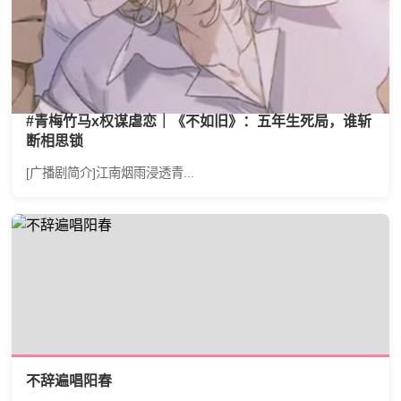
#青梅竹马x权谋虐恋｜《不如旧》：五年生死局，谁斩
断相思锁
[广播剧简介]江南烟雨浸透青...
不辞遍唱阳春