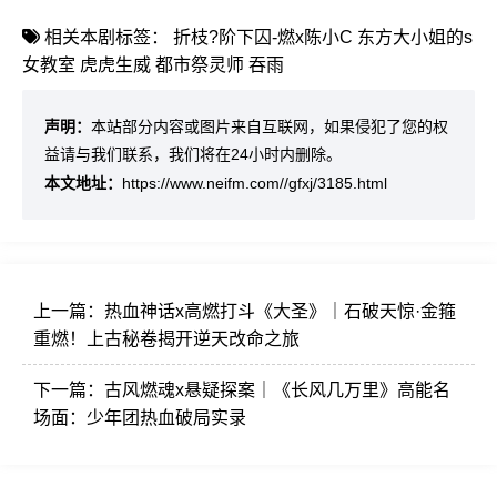
相关本剧标签：
折枝?阶下囚-燃x陈小C
东方大小姐的s
女教室
虎虎生威
都市祭灵师
吞雨
声明：
本站部分内容或图片来自互联网，如果侵犯了您的权
益请与我们联系，我们将在24小时内删除。
本文地址：
https://www.neifm.com//gfxj/3185.html
上一篇：
热血神话x高燃打斗《大圣》｜石破天惊·金箍
重燃！上古秘卷揭开逆天改命之旅
下一篇：
古风燃魂x悬疑探案｜《长风几万里》高能名
场面：少年团热血破局实录