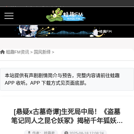
蛙趣FM有声剧预告与内容介绍
活动
下载APP
蛙趣FM资讯
>
‌国风新绎
>
本站提供有声剧剧情简介与预告，完整内容请前往蛙趣
APP 收听。APP 下载方式见页面底部。
[悬疑x古墓奇谭]生死局中局！《盗墓
笔记同人之昆仑妖冢》揭秘千年狐妖夺
舍盛宴青铜镜海x尸茧列车
作者： 蛙趣君
2025-08-18 12:08:24