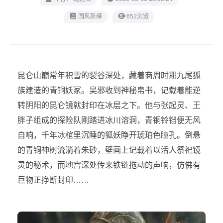
‌国风新绎
652浏览
昆仑山巅常年积雪的裂谷深处，藏着商周时期九尾狐
族建造的青铜妖冢。吴邪收到神秘帛书，记载着能逆
转阴阳的昆仑镜就封印在冰层之下。他与张起灵、王
胖子组成的探险队刚踏进冰川溶洞，青铜铃铛便无风
自响，千年冰棺里沉睡的狐妖睁开琥珀色瞳孔。倒悬
的青铜神树流淌着朱砂，壁画上记载着以活人祭祀镜
灵的秘术，而地宫深处传来铁链拖动的声响，仿佛有
巨物正挣断封印……