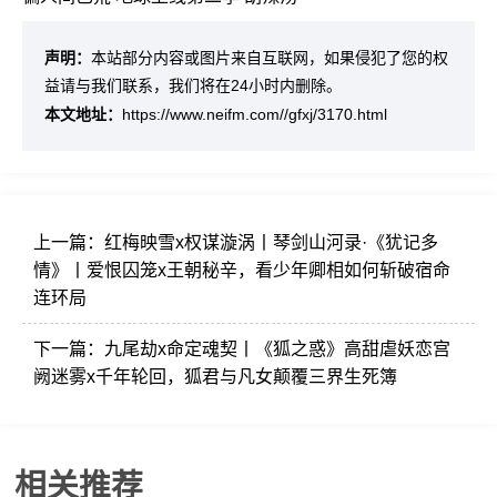
声明：
本站部分内容或图片来自互联网，如果侵犯了您的权
益请与我们联系，我们将在24小时内删除。
本文地址：
https://www.neifm.com//gfxj/3170.html
上一篇：
红梅映雪x权谋漩涡丨琴剑山河录·《犹记多
情》丨爱恨囚笼x王朝秘辛，看少年卿相如何斩破宿命
连环局
下一篇：
九尾劫x命定魂契丨《狐之惑》高甜虐妖恋宫
阙迷雾x千年轮回，狐君与凡女颠覆三界生死簿
相关推荐