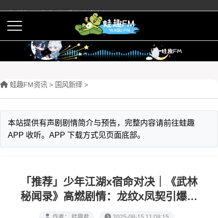
蛙趣FM有声剧预告与内容介绍
活动
下载APP
蛙趣FM资讯
>
‌国风新绎
>
本站提供有声剧剧情简介与预告，完整内容请前往蛙趣
APP 收听。APP 下载方式见页面底部。
「推荐」少年江湖x宿命对决｜《武林
秘闻录》高燃剧情：龙纹x凤契引爆三
生绝恋·悬案迷局颠覆武林秩序
作者： 蛙趣君
2025-08-15 11:08:15