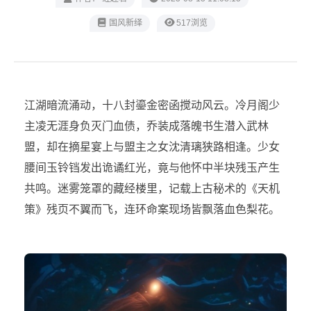
‌国风新绎
517浏览
江湖暗流涌动，十八封鎏金密函搅动风云。冷月阁少
主凌无涯身负灭门血债，乔装成落魄书生潜入武林
盟，却在摘星宴上与盟主之女沈清璃狭路相逢。少女
腰间玉铃铛发出诡谲红光，竟与他怀中半块残玉产生
共鸣。迷雾笼罩的藏经楼里，记载上古秘术的《天机
策》残页不翼而飞，连环命案现场皆飘落血色梨花。