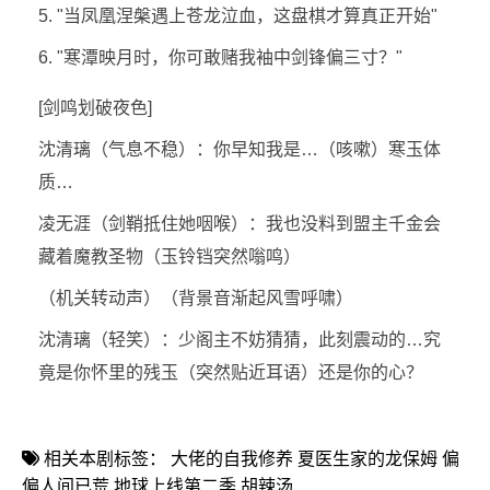
5. "当凤凰涅槃遇上苍龙泣血，这盘棋才算真正开始"
6. "寒潭映月时，你可敢赌我袖中剑锋偏三寸？"
[剑鸣划破夜色]
沈清璃（气息不稳）：你早知我是…（咳嗽）寒玉体
质…
凌无涯（剑鞘抵住她咽喉）：我也没料到盟主千金会
藏着魔教圣物（玉铃铛突然嗡鸣）
（机关转动声）（背景音渐起风雪呼啸）
沈清璃（轻笑）：少阁主不妨猜猜，此刻震动的…究
竟是你怀里的残玉（突然贴近耳语）还是你的心？
相关本剧标签：
大佬的自我修养
夏医生家的龙保姆
偏
偏人间已荒
地球上线第二季
胡辣汤