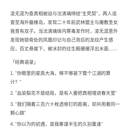
凌无涯为查真相被迫与沈清璃缔结"生死契"，两人追
查至海外蜃楼岛，发现二十年前武林盟主与魔教圣女
竟育有双子。当沈清璃体内寒毒发作时，凌无涯意外
发现她锁骨处的凤凰印记与自己背后的龙纹产生感
应，百丈悬崖下，被冰封的往生殿缓缓浮出水面……
「经典语录」
1. "你眼里的星辰大海，够不够装下整个江湖的算
计？"
2. "血染梨花不是结局，是有人要把真相埋进春天里"
3. "我们隔着三百六十枚透骨钉的距离，却共用着同一
颗心跳"
4. "你以为的初遇，是我筹谋半生的久别重逢"