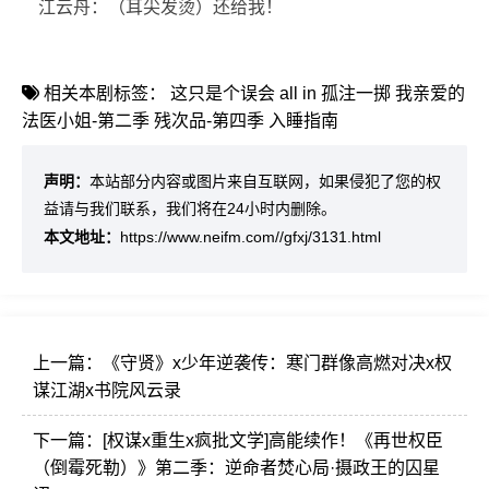
江云舟：（耳尖发烫）还给我！
相关本剧标签：
这只是个误会
all in 孤注一掷
我亲爱的
法医小姐-第二季
残次品-第四季
入睡指南
声明：
本站部分内容或图片来自互联网，如果侵犯了您的权
益请与我们联系，我们将在24小时内删除。
本文地址：
https://www.neifm.com//gfxj/3131.html
上一篇：
《守贤》x少年逆袭传：寒门群像高燃对决x权
谋江湖x书院风云录
下一篇：
[权谋x重生x疯批文学]高能续作！《再世权臣
（倒霉死勒）》第二季：逆命者焚心局·摄政王的囚星