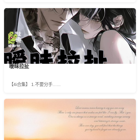
暧昧拉扯
【4i合集】 1.不要分手…...