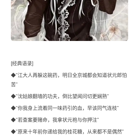
[经典语录]
◆"江大人再躲这碗药，明日全京城都会知道状元郎怕
苦"
◆"沈姑娘翻墙的功夫，倒比望闻问切更娴熟"
◆"你我身上流着同一味药引的血，早该同气连枝"
◆"若查案要赌命，我拿状元袍与你押注"
◆"原来十年前你递给我的桂花糖，从来都不是偶然"