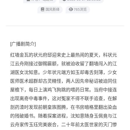
‌国风新绎
765浏览
[广播剧简介]
红墙金瓦的状元府邸迎来史上最热闹的夏天，科状元
江云舟刚接过御赐匾额，就被迫收留了翻墙闯入的江
湖医女沈知意。少年状元端方如玉却毒舌刻薄，少女
医师医术超群却古灵精怪，两人因先帝秘诏被迫同住
屋檐下，每日上演鸡飞狗跳的喂药日常。当府中接连
出现离奇中毒事件，这对冤家不得不联手追查，在解
剖药渣时发现前朝皇族图腾，在书房暗格里翻出染血
的残破婚书。随着探案进程，沈知意随身玉佩竟与江
云舟家传玉珏完美嵌合，二十年前太医世家的灭门惨