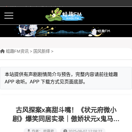
蛙趣FM有声剧预告与内容介绍
活动
下载APP
蛙趣FM资讯
>
‌国风新绎
>
本站提供有声剧剧情简介与预告，完整内容请前往蛙趣
APP 收听。APP 下载方式见页面底部。
古风探案x高甜斗嘴！《状元府微小
剧》爆笑同居实录｜傲娇状元x鬼马医
女联手破解灭门悬案
作者： 蛙趣君
2025-08-07 12:08:22