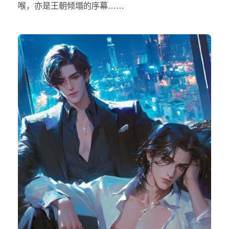
喉，亦是王朝倾塌的序幕……