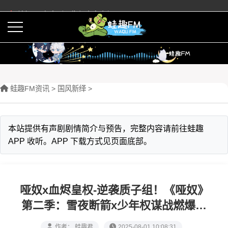
蛙趣FM有声剧预告与内容介绍
活动
下载APP
蛙趣FM资讯
>
‌国风新绎
>
本站提供有声剧剧情简介与预告，完整内容请前往蛙趣
APP 收听。APP 下载方式见页面底部。
哑奴x血烬皇权-逆袭质子组！《哑奴》
第二季：雪夜断箭x少年权谋战燃爆古
风圈
作者： 蛙趣君
2025-08-01 10:08:31