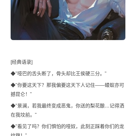
[经典语录]
◆"哑巴的舌头断了，骨头却比王侯硬三分。"
◆"你要这天下？那我偏要这天下人记住——蝼蚁亦可
撼昆仑！"
◆"景澜，若我最终变成恶鬼，你送的梨花酿…记得洒
在我坟前。"
◆"看见了吗？你们惧怕的哑奴，此刻正踩着你们的龙
纹旗！"