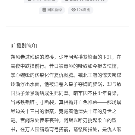
‌国风新绎
124浏览
[广播剧简介]
朔风卷过残破的城楼，少年阿烬攥紧染血的玉珏，在
雪夜中跌撞前行。昔日被毒哑的哑奴如今褪去怯懦，
掌心蜿蜒的伤痕化作复仇图腾。镇北王府的惊天密谋
逐渐浮出水面，他被迫卷入皇子夺嫡的旋涡，却与敌
国质子萧景澜结成生死同盟。暗牢囚不住少年脊梁，
当寒铁锁链寸寸断裂，真相撕开血色帷幕——那场屠
尽边关十三村的惨案，竟藏着他遗失十年的身世之
谜。宫阙深处传来丧钟，阿烬以断刃挑起染血的盟
书，在万人围猎场弯弓搭箭，箭镞所指处，是仇人咽