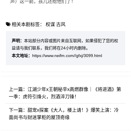
声）这一箭，孩儿还给他们了！
相关本剧标签：
权谋
古风
声明：
本站部分内容或图片来自互联网，如果侵犯了您的权
益请与我们联系，我们将在24小时内删除。
本文地址：
https://www.neifm.com//gfxj/3099.html
上一篇：
江湖少年x王朝秘辛x高燃群像｜《将进酒》第
一季：虎符引烽火，烈酒淬刀锋！
下一篇：
甜宠x探案《大人，楼上请！》爆笑上演：冷
面尚书与财迷掌柜的屋顶奇缘