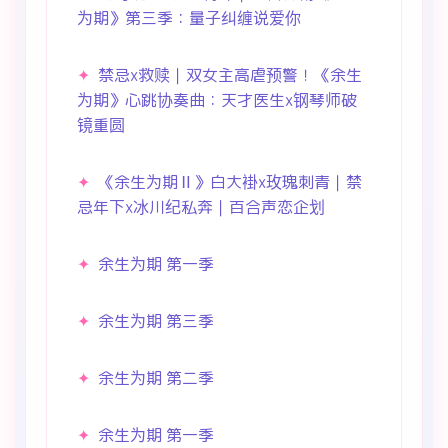
为期》第三季：量子纠缠说爱你
禁忌x救赎｜双女主高虐预警！《余生
为期》心跳协奏曲：天才医生x钢琴师破
镜重圆
《余生为期Ⅱ》白大褂x玫瑰刺青｜禁
忌年下x冰川纪私奔｜百合声恋企划
余生为期 第一季
余生为期 第三季
余生为期 第二季
余生为期 第一季