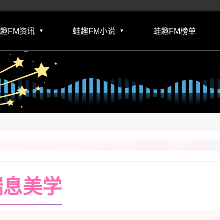
趣FM资讯
蛙趣FM小说
蛙趣FM榜单
▼
▼
喘息美学