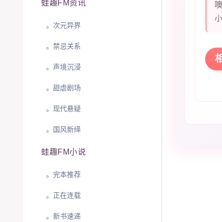
蛙趣FM资讯
。次元异界
。禁忌关系
。声境沉浸
。甜虐剧场
。现代悬疑
。‌国风新绎
蛙趣FM小说
。完本推荐
。正在连载
。新书速递