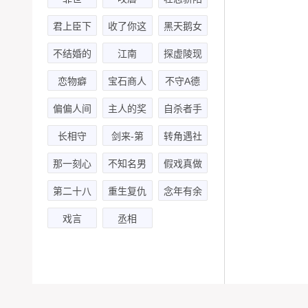
君上臣下
收了你这
黑天鹅女
个小白受
友
不结婚的
江南
探虚陵现
人都该死
代篇-第
恋物癖
宝石商人
不守A德
二季
和钻石小
偏偏人间
主人的奖
自杀者手
姐-第一
已荒
励
册
长相守
剑来-第
转角遇社
季
(钱文青x
二季
死
那一刻心
不知名男
假戏真做
赵毅)
动
友
（胡正健
第二十八
重生复仇
念年有余
x风华无
年春
戏言
丞相
双）