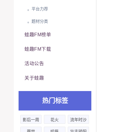
。平台力荐
。题材分类
蛙趣FM榜单
蛙趣FM下载
活动公告
关于蛙趣
热门标签
影后一周
花火
流年时沙
胖三斤
罪世
咬唇
壮志骄阳