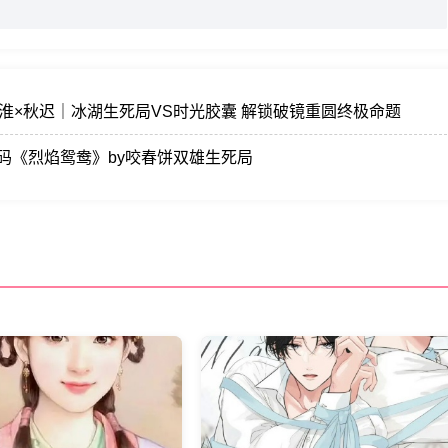
淮×秋迟｜冰湖生死局VS时光胶囊 解锁破镜重圆终极命题
码《烈焰鸳鸯》by咬春饼双雄生死局