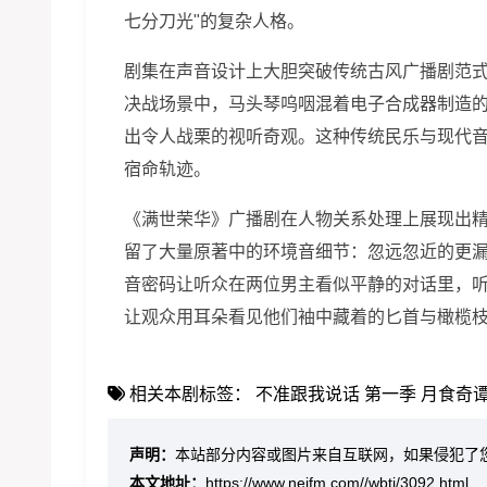
七分刀光"的复杂人格。
剧集在声音设计上大胆突破传统古风广播剧范
决战场景中，马头琴呜咽混着电子合成器制造
出令人战栗的视听奇观。这种传统民乐与现代
宿命轨迹。
《满世荣华》广播剧在人物关系处理上展现出
留了大量原著中的环境音细节：忽远忽近的更
音密码让听众在两位男主看似平静的对话里，听
让观众用耳朵看见他们袖中藏着的匕首与橄榄枝
相关本剧标签：
不准跟我说话 第一季
月食奇
声明：
本站部分内容或图片来自互联网，如果侵犯了
本文地址：
https://www.neifm.com//wbtj/3092.html