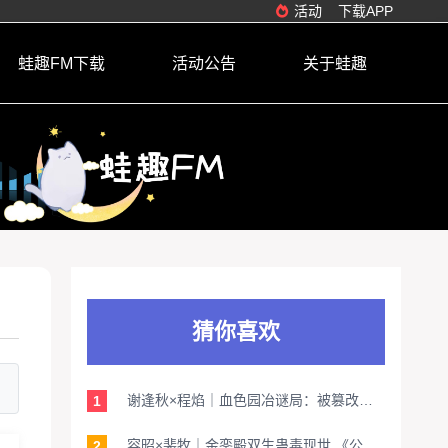
活动
下载APP
蛙趣FM下载
活动公告
关于蛙趣
猜你喜欢
谢逢秋×程焰｜血色园冶谜局：被篡改的游园惊梦手稿藏匿着怎样的生死契约？
1
容昭×裴牧｜金銮殿双生蛊毒现世 《公主为尊》引爆朝堂谍影终极悬念
2