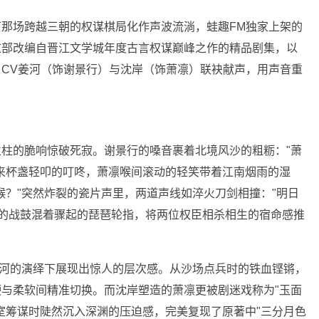
那场跨越三朝的权谋棋局化作声波流淌，蛙趣FM独家上架的
这部改编自晋江文学城年度古言权谋巅峰之作的精品剧集，以
CV姜河（饰谢景行）与沈岸（饰萧凛）联袂献声，用声音重
。
柱的脆响惊破死寂。谢景行的嗓音裹着北境风沙的粗粝："萧
来杯盏轻叩的叮咚，萧凛喉间滚动的轻笑带着江南烟雨的湿
喉？"突然炸裂的瓷片声里，两道声线如淬火刀剑相撞："明日
强的战鼓混着骤起的琵琶轮指，将两位权臣相杀相生的宿命感推
姜河的演绎下展现出惊人的层次感。从沙场点兵时的铁血铿锵，
与柔软间精准切换。而沈岸塑造的萧凛更被剧迷戏称为"玉面
室筹谋时陡然沉入深渊的压迫感，完美复现了原著中"三分月色