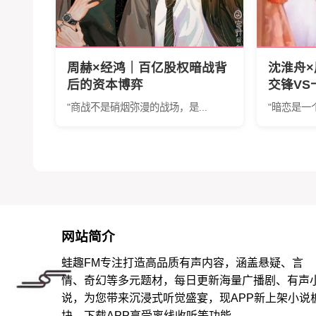
周赫×经鸿｜百亿股权暗战背
沈淮舟
后的资本博弈
交锋V
《暗恋回
"商战不是硝烟弥漫的战场，是...
"暗恋是一
道虐恋
网站简介
蛙趣FM专注打造高品质有声内容，涵盖悬疑、言
情、奇幻等多元题材，每日更新海量广播剧、有声
说，为您带来沉浸式听觉盛宴，现APP新上架小说
块，下载APP享受离线收听等功能。