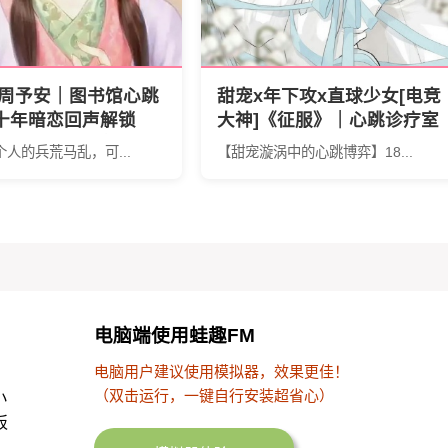
×周予安｜图书馆心跳
甜宠x年下攻x直球少女[电竞
S十年暗恋回声解锁
大神]《征服》｜心跳诊疗室
声》by碗泱｜双声
の双向征服实录
个人的兵荒马乱，可...
【甜宠漩涡中的心跳博弈】18...
密码
电脑端使用蛙趣FM
电脑用户建议使用模拟器，效果更佳！
（双击运行，一键自行安装超省心）
小
板