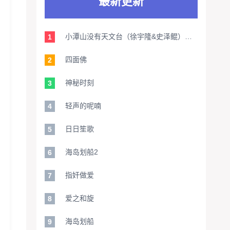
最新更新
小潭山没有天文台（徐宇隆&史泽鲲）【旁白：家明】
1
四面佛
2
神秘时刻
3
轻声的呢喃
4
日日笙歌
5
海岛划船2
6
指奸做爱
7
爱之和旋
8
海岛划船
9