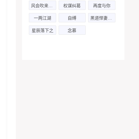
风会吹来好消息
权谋纠葛
再度与你
一两江湖
自缚
黑道悍妻(清影轩阳x倔强的小红军)
星辰落下之
念慕