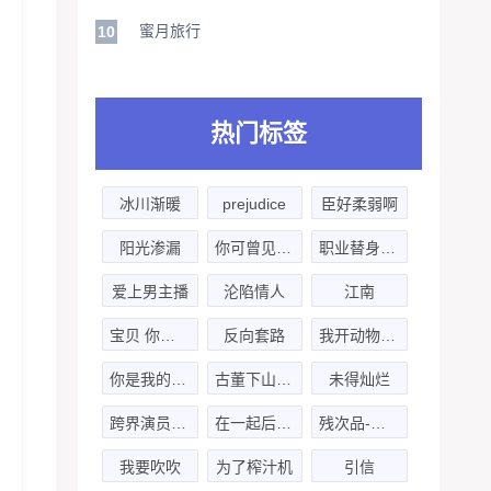
蜜月旅行
10
热门标签
冰川渐暖
prejudice
臣好柔弱啊
阳光渗漏
你可曾见过如此高冷的作者
职业替身-卡修x乘风归去
爱上男主播
沦陷情人
江南
宝贝 你的耳朵撩到我了
反向套路
我开动物园那些年-第二季
你是我的荣耀
古董下山-第二季
未得灿烂
跨界演员-第二季
在一起后男神说他蓄谋已久
残次品-第二季
我要吹吹
为了榨汁机
引信