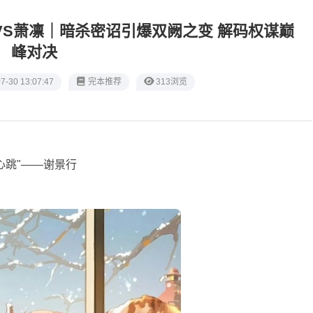
VS萧凛｜暗杀密诏引爆双阙之变 解码权谋巅
峰对决
7-30 13:07:47
完本推荐
313浏览
心跳"——谢景行