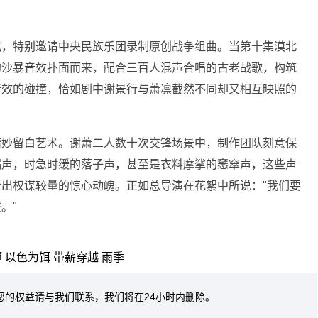
式，特别邀请中央民族乐团录制原创战争组曲。当第十集漠北
的沙暴音效扑面而来，配合三百人混声合唱的古老战歌，构筑
音效的碰撞，恰如剧中谢景行与萧凛截然不同却又相互映照的
精妙留白艺术。谢萧二人数十次交锋场景中，制作团队刻意保
漏声，时急时缓的落子声，甚至是衣料摩挲的窸窣声，这些声
出权谋较量的惊心动魄。正如总导演在花絮中所说："我们要
。"
谭
以色为饵
带薪穿越
雨季
您的权益请与我们联系，我们将在24小时内删除。