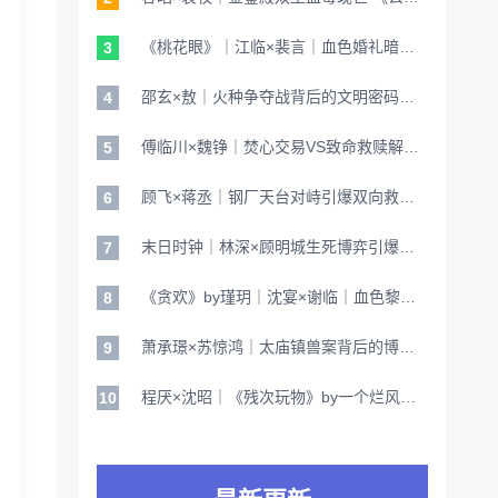
《桃花眼》｜江临×裴言｜血色婚礼暗藏生死赌局×深渊凝视揭开救赎密钥
3
邵玄×敖｜火种争夺战背后的文明密码解码《原始战记》by陈词懒调
4
傅临川×魏铮｜焚心交易VS致命救赎解码《烈焰鸳鸯》by咬春饼双雄生死局
5
顾飞×蒋丞｜钢厂天台对峙引爆双向救赎终极命题
6
末日时钟｜林深×顾明城生死博弈引爆《重生之后》by黄山山山山山｜文明重启终极倒计时
7
《贪欢》by瑾玥｜沈宴×谢临｜血色黎明计划引爆皇权更迭 看双强博弈如何重写乱世生存法则
8
萧承璟×苏惊鸿｜太庙镇兽案背后的博弈：《霸总型王妃翻车指南》by段玉裁解锁跨时空权谋新维度
9
程厌×沈昭｜《残次玩物》by一个烂风：基因密钥失窃背后的机械心脏觉醒计划
10