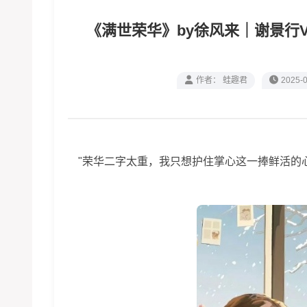
《满世荣华》by徐风来｜谢景行
作者： 蛙趣君
2025-0
"荣华二字太重，我只想护住掌心这一捧鲜活的