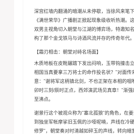
深宫红墙内翻涌的暗潮从未停歇，当徐风来笔下
《满世荣华》广播剧正掀起现象级收听热潮。
双男主视角切入朝堂与江湖的博弈场，特邀知名
构了那个金戈铁马与诗酒风流并存的传奇年代
【霜刃相击：朝堂对峙名场面】
木质地板在皮靴碾踏下发出闷响，玉带钩撞击立
相国当真要拿三万将士的命作投名状？"对面传
意："谢将军这柄镇北剑，不也正架在本相的咽
卯时三刻/辰时正点，西郊演武场见真章！"渐
至沸点。
谢景行这个被观众称为"塞北孤狼"的角色，在
到独坐军帐摩挲旧玉佩的沙哑呢喃，声线在冷硬
修罗"，朝堂奏对时清越如碎玉的声线，转向暗