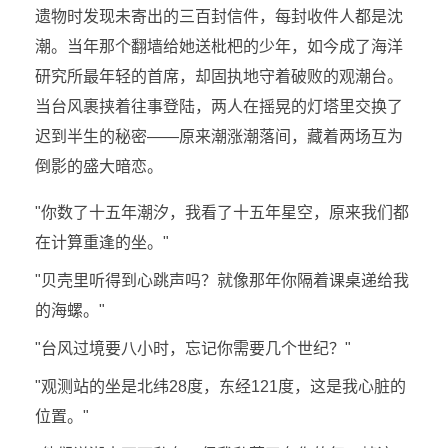
遗物时发现未寄出的三百封信件，每封收件人都是沈
潮。当年那个翻墙给她送枇杷的少年，如今成了海洋
研究所最年轻的首席，却固执地守着破败的观潮台。
当台风裹挟着往事登陆，两人在摇晃的灯塔里交换了
迟到半生的秘密——原来潮涨潮落间，藏着两场互为
倒影的盛大暗恋。
"你数了十五年潮汐，我看了十五年星空，原来我们都
在计算重逢的坐。"
"贝壳里听得到心跳声吗？就像那年你隔着课桌递给我
的海螺。"
"台风过境要八小时，忘记你需要几个世纪？"
"观测站的坐是北纬28度，东经121度，这是我心脏的
位置。"