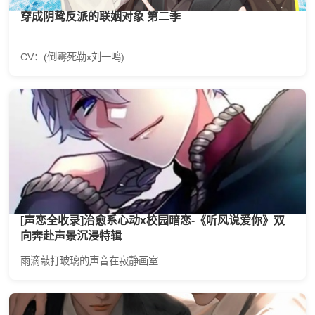
穿成阴鸷反派的联姻对象 第二季
CV：(倒霉死勒x刘一鸣) ...
[声恋全收录]治愈系心动x校园暗恋-《听风说爱你》双
向奔赴声景沉浸特辑
雨滴敲打玻璃的声音在寂静画室...