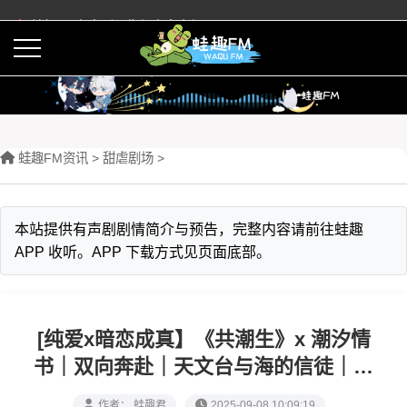
蛙趣FM有声剧预告与内容介绍
活动
下载APP
蛙趣FM资讯
>
甜虐剧场
>
本站提供有声剧剧情简介与预告，完整内容请前往蛙趣
APP 收听。APP 下载方式见页面底部。
[纯爱x暗恋成真】《共潮生》x 潮汐情
书｜双向奔赴｜天文台与海的信徒｜十
五年错位心跳终成同频共振
作者： 蛙趣君
2025-09-08 10:09:19