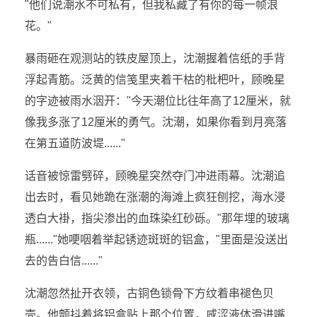
"他们说潮水不可私有，但我私藏了有你的每一帧浪
花。"
暴雨砸在观测站的铁皮屋顶上，沈潮握着信纸的手背
浮起青筋。泛黄的信笺里夹着干枯的枇杷叶，顾晚星
的字迹被雨水洇开："今天潮位比往年高了12厘米，就
像我多涨了12厘米的勇气。沈潮，如果你看到月亮落
在第五道防波堤......"
话音被惊雷劈碎，顾晚星突然夺门冲进雨幕。沈潮追
出去时，看见她跪在涨潮的海滩上疯狂刨挖，海水浸
透白大褂，指尖渗出的血珠染红砂砾。"那年埋的玻璃
瓶......"她哽咽着举起锈迹斑斑的铝盒，"里面是没送出
去的告白信......"
沈潮忽然扯开衣领，古铜色锁骨下方纹着串褪色贝
壳。他颤抖着将铝盒贴上那个位置，咸涩液体滑进嘴