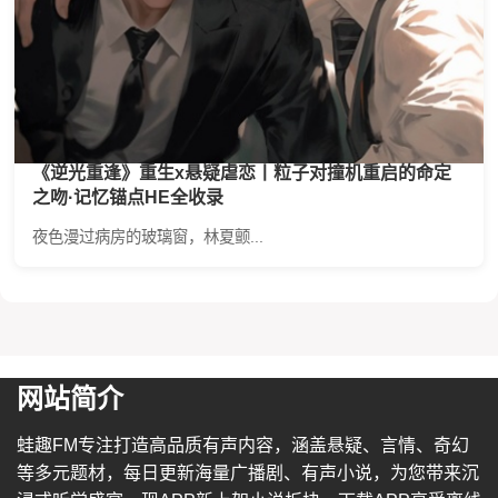
《逆光重逢》重生x悬疑虐恋丨粒子对撞机重启的命定
之吻·记忆锚点HE全收录
夜色漫过病房的玻璃窗，林夏颤...
网站简介
蛙趣FM专注打造高品质有声内容，涵盖悬疑、言情、奇幻
等多元题材，每日更新海量广播剧、有声小说，为您带来沉