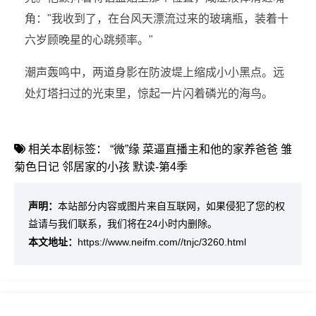
角："我收到了，在台风天漂流过来的玻璃瓶，装着十
六岁顾晚星的心跳频率。"
潮声轰鸣中，两道身影在防波堤上缩成小小黑点。远
处灯塔扫过的光束里，惊起一片闪着磷光的海鸟。
相关本剧标签：
“微”缘
菜逼直播主和他的家养爸爸
雏
菊色日记
邻居家的小孩
默读-第4季
声明：
本站部分内容或图片来自互联网，如果侵犯了您的权
益请与我们联系，我们将在24小时内删除。
本文地址：
https://www.neifm.com//tnjc/3260.html