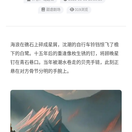
甜虐剧场
319浏览
海浪在礁石上碎成星屑，沈潮的自行车铃铛惊飞了檐
下的白鹭。十五年后的重逢像枚生锈的钉，将顾晚星
钉在青石巷口。当年被潮水卷走的贝壳手链，此刻正
悬在对方骨节分明的手腕上。