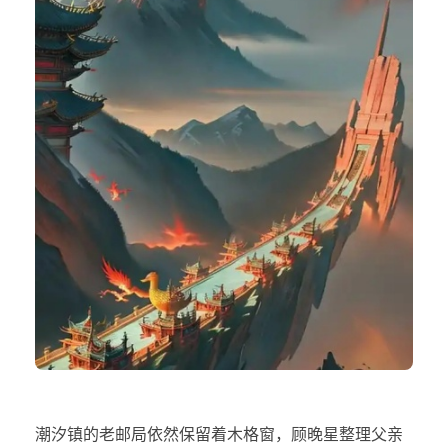
潮汐镇的老邮局依然保留着木格窗，顾晚星整理父亲